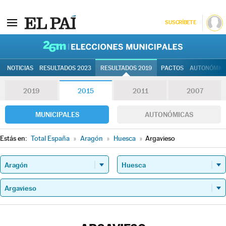
SUSCRÍBETE
26M | Elec
NOTICIAS
RESULTADOS 2023
RESULTADOS 2019
PACTOS
AUTONÓMIC
2019
2015
2011
2007
MUNICIPALES
AUTONÓMICAS
Estás en:
Total España
»
Aragón
»
Huesca
»
Argavieso