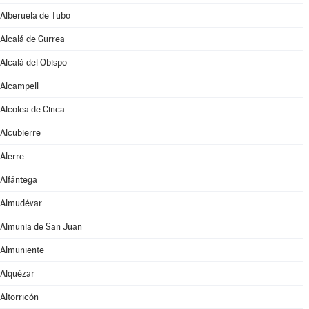
Alberuela de Tubo
Alcalá de Gurrea
Alcalá del Obispo
Alcampell
Alcolea de Cinca
Alcubierre
Alerre
Alfántega
Almudévar
Almunia de San Juan
Almuniente
Alquézar
Altorricón