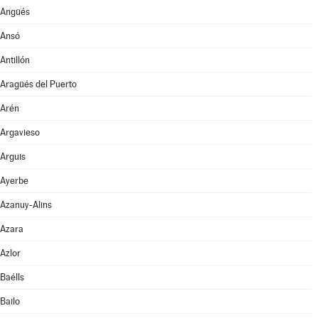
Angüés
Ansó
Antillón
Aragüés del Puerto
Arén
Argavieso
Arguis
Ayerbe
Azanuy-Alins
Azara
Azlor
Baélls
Bailo