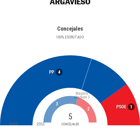
ARGAVIESO
Concejales
100
%
ESCRUTADO
4
PP
Mayoría
absoluta
3
3
1
PSOE
2
5
2015
2011
CONCEJALES