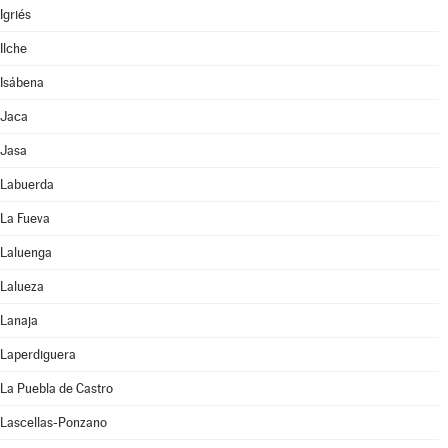
Igriés
Ilche
Isábena
Jaca
Jasa
Labuerda
La Fueva
Laluenga
Lalueza
Lanaja
Laperdiguera
La Puebla de Castro
Lascellas-Ponzano