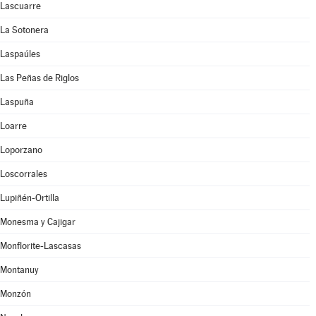
Lascuarre
La Sotonera
Laspaúles
Las Peñas de Riglos
Laspuña
Loarre
Loporzano
Loscorrales
Lupiñén-Ortilla
Monesma y Cajigar
Monflorite-Lascasas
Montanuy
Monzón