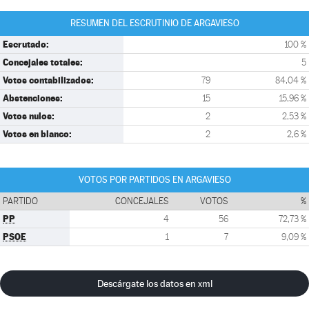
RESUMEN DEL ESCRUTINIO DE ARGAVIESO
Escrutado:
100 %
Concejales totales:
5
Votos contabilizados:
79
84,04 %
Abstenciones:
15
15,96 %
Votos nulos:
2
2,53 %
Votos en blanco:
2
2,6 %
VOTOS POR PARTIDOS EN ARGAVIESO
PARTIDO
CONCEJALES
VOTOS
%
PP
4
56
72,73 %
PSOE
1
7
9,09 %
Descárgate los datos en xml