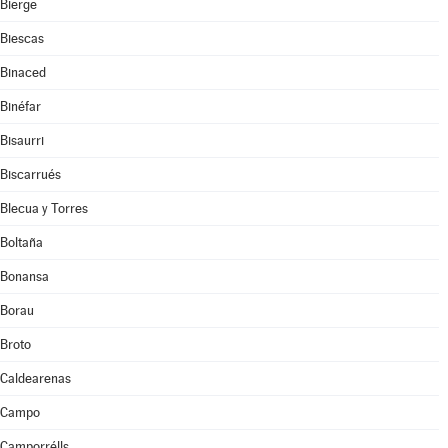
Bierge
Biescas
Binaced
Binéfar
Bisaurri
Biscarrués
Blecua y Torres
Boltaña
Bonansa
Borau
Broto
Caldearenas
Campo
Camporrélls