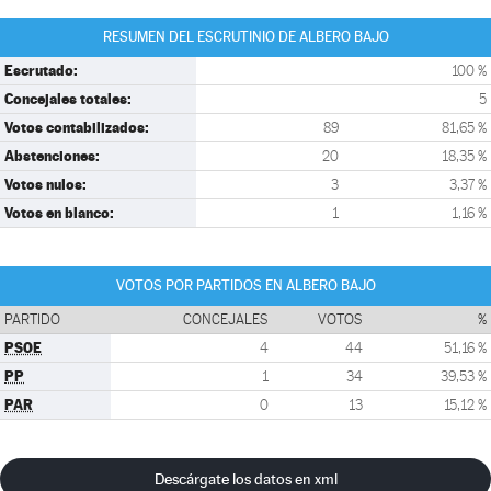
RESUMEN DEL ESCRUTINIO DE ALBERO BAJO
Escrutado:
100 %
Concejales totales:
5
Votos contabilizados:
89
81,65 %
Abstenciones:
20
18,35 %
Votos nulos:
3
3,37 %
Votos en blanco:
1
1,16 %
VOTOS POR PARTIDOS EN ALBERO BAJO
PARTIDO
CONCEJALES
VOTOS
%
PSOE
4
44
51,16 %
PP
1
34
39,53 %
PAR
0
13
15,12 %
Descárgate los datos en xml