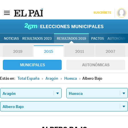
SUSCRÍBETE
26M | Elec
NOTICIAS
RESULTADOS 2023
RESULTADOS 2019
PACTOS
AUTONÓMIC
2019
2015
2011
2007
MUNICIPALES
AUTONÓMICAS
Estás en:
Total España
»
Aragón
»
Huesca
»
Albero Bajo