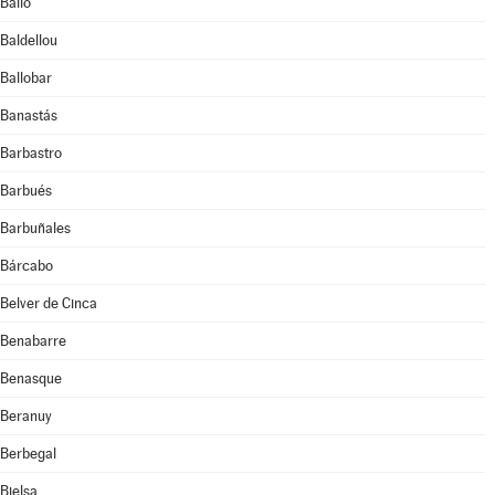
Bailo
Baldellou
Ballobar
Banastás
Barbastro
Barbués
Barbuñales
Bárcabo
Belver de Cinca
Benabarre
Benasque
Beranuy
Berbegal
Bielsa