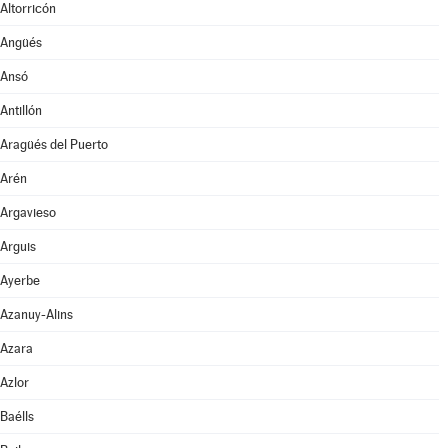
Altorricón
Angüés
Ansó
Antillón
Aragüés del Puerto
Arén
Argavieso
Arguis
Ayerbe
Azanuy-Alins
Azara
Azlor
Baélls