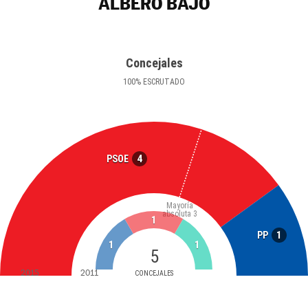
ALBERO BAJO
Concejales
100
%
ESCRUTADO
4
PSOE
Mayoría
absoluta
3
1
1
PP
1
1
5
2015
2011
CONCEJALES