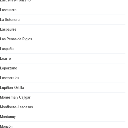
Lascellas-Ponzano
Lascuarre
La Sotonera
Laspaúles
Las Peñas de Riglos
Laspuña
Loarre
Loporzano
Loscorrales
Lupiñén-Ortilla
Monesma y Cajigar
Monflorite-Lascasas
Montanuy
Monzón