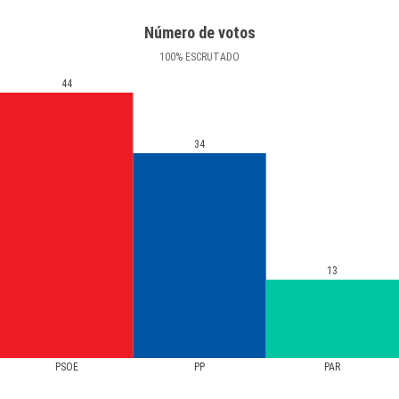
Número de votos
100
%
ESCRUTADO
44
34
13
PSOE
PP
PAR