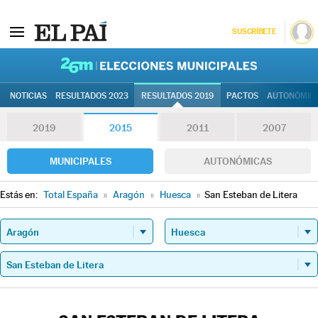
SUSCRÍBETE
26M | Elec
NOTICIAS
RESULTADOS 2023
RESULTADOS 2019
PACTOS
AUTONÓMIC
2019
2015
2011
2007
MUNICIPALES
AUTONÓMICAS
Estás en:
Total España
»
Aragón
»
Huesca
»
San Esteban de Litera