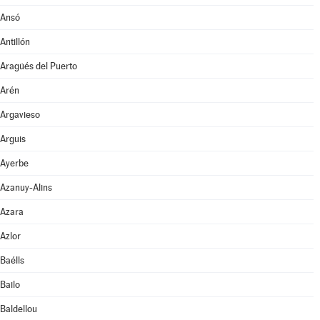
Ansó
Antillón
Aragüés del Puerto
Arén
Argavieso
Arguis
Ayerbe
Azanuy-Alins
Azara
Azlor
Baélls
Bailo
Baldellou