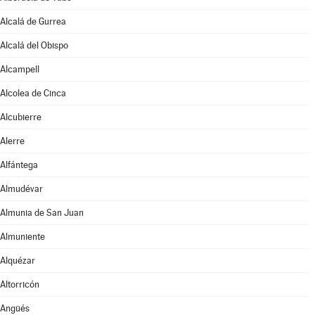
Alcalá de Gurrea
Alcalá del Obispo
Alcampell
Alcolea de Cinca
Alcubierre
Alerre
Alfántega
Almudévar
Almunia de San Juan
Almuniente
Alquézar
Altorricón
Angüés