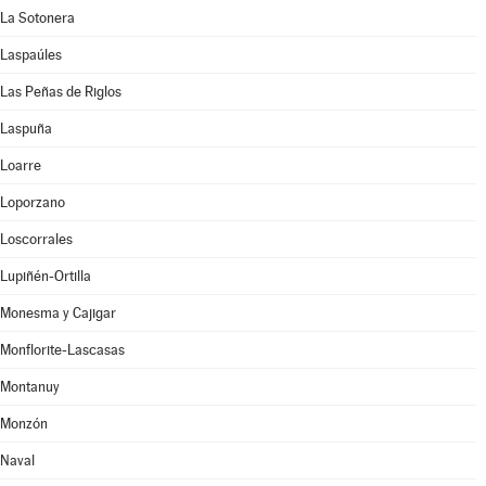
La Sotonera
Laspaúles
Las Peñas de Riglos
Laspuña
Loarre
Loporzano
Loscorrales
Lupiñén-Ortilla
Monesma y Cajigar
Monflorite-Lascasas
Montanuy
Monzón
Naval