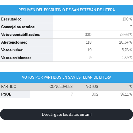
RESUMEN DEL ESCRUTINIO DE SAN ESTEBAN DE LITERA
Escrutado:
100 %
Concejales totales:
7
Votos contabilizados:
330
73,66 %
Abstenciones:
118
26,34 %
Votos nulos:
19
5,76 %
Votos en blanco:
9
2,89 %
VOTOS POR PARTIDOS EN SAN ESTEBAN DE LITERA
PARTIDO
CONCEJALES
VOTOS
%
PSOE
7
302
97,11 %
Descárgate los datos en xml