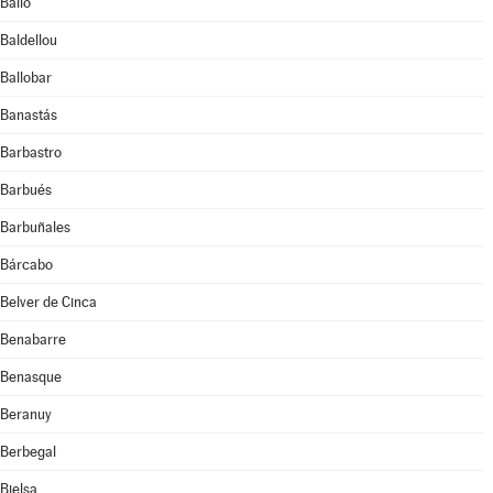
Bailo
Baldellou
Ballobar
Banastás
Barbastro
Barbués
Barbuñales
Bárcabo
Belver de Cinca
Benabarre
Benasque
Beranuy
Berbegal
Bielsa