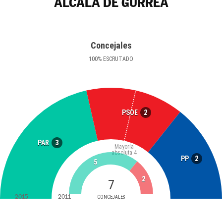
ALCALÁ DE GURREA
Concejales
100
%
ESCRUTADO
2
PSOE
3
PAR
Mayoría
absoluta
4
2
PP
5
2
7
2015
2011
CONCEJALES