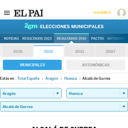
SUSCRÍBETE
26M | Elec
NOTICIAS
RESULTADOS 2023
RESULTADOS 2019
PACTOS
AUTONÓMIC
2019
2015
2011
2007
MUNICIPALES
AUTONÓMICAS
Estás en:
Total España
»
Aragón
»
Huesca
»
Alcalá de Gurrea