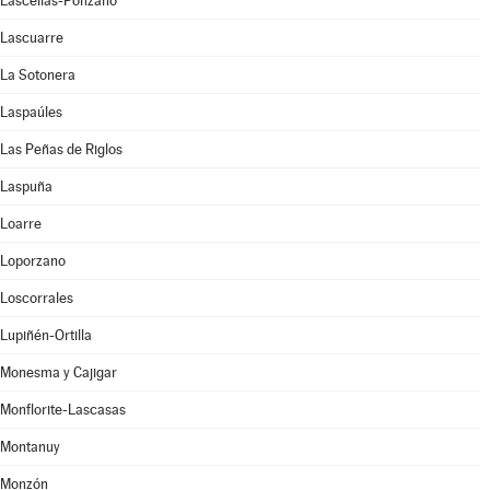
Lascellas-Ponzano
Lascuarre
La Sotonera
Laspaúles
Las Peñas de Riglos
Laspuña
Loarre
Loporzano
Loscorrales
Lupiñén-Ortilla
Monesma y Cajigar
Monflorite-Lascasas
Montanuy
Monzón