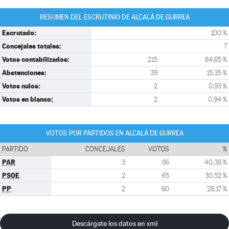
RESUMEN DEL ESCRUTINIO DE ALCALÁ DE GURREA
Escrutado:
100 %
Concejales totales:
7
Votos contabilizados:
215
84,65 %
Abstenciones:
39
15,35 %
Votos nulos:
2
0,93 %
Votos en blanco:
2
0,94 %
VOTOS POR PARTIDOS EN ALCALÁ DE GURREA
PARTIDO
CONCEJALES
VOTOS
%
PAR
3
86
40,38 %
PSOE
2
65
30,52 %
PP
2
60
28,17 %
Descárgate los datos en xml