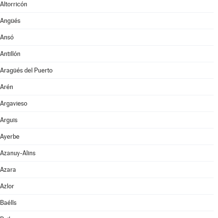
Altorricón
Angüés
Ansó
Antillón
Aragüés del Puerto
Arén
Argavieso
Arguis
Ayerbe
Azanuy-Alins
Azara
Azlor
Baélls