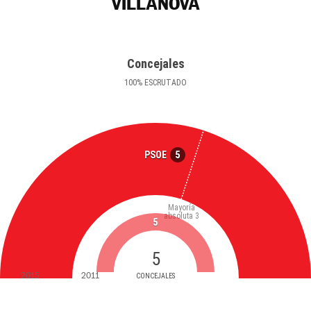
VILLANOVA
Concejales
100
%
ESCRUTADO
5
PSOE
Mayoría
absoluta
3
5
5
2015
2011
CONCEJALES