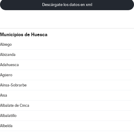
Descárgate los datos en xml
Municipios de Huesca
Abiego
Abizanda
Adahuesca
Agüero
Aínsa-Sobrarbe
Aisa
Albalate de Cinca
Albalatillo
Albelda