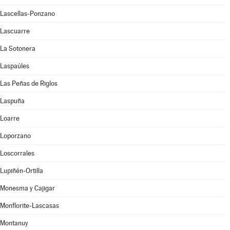
Lascellas-Ponzano
Lascuarre
La Sotonera
Laspaúles
Las Peñas de Riglos
Laspuña
Loarre
Loporzano
Loscorrales
Lupiñén-Ortilla
Monesma y Cajigar
Monflorite-Lascasas
Montanuy