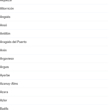
Alquézar
Altorricón
Angüés
Ansó
Antillón
Aragüés del Puerto
Arén
Argavieso
Arguis
Ayerbe
Azanuy-Alins
Azara
Azlor
Baélls