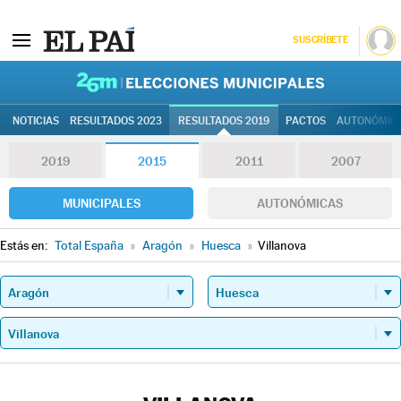
SUSCRÍBETE
26M | Elec
NOTICIAS
RESULTADOS 2023
RESULTADOS 2019
PACTOS
AUTONÓMIC
2019
2015
2011
2007
MUNICIPALES
AUTONÓMICAS
Estás en:
Total España
»
Aragón
»
Huesca
»
Villanova