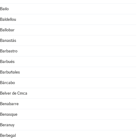
Bailo
Baldellou
Ballobar
Banastás
Barbastro
Barbués
Barbuñales
Bárcabo
Belver de Cinca
Benabarre
Benasque
Beranuy
Berbegal