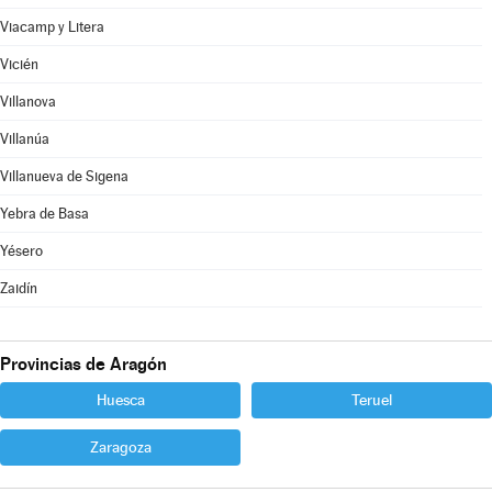
Viacamp y Litera
Vicién
Villanova
Villanúa
Villanueva de Sigena
Yebra de Basa
Yésero
Zaidín
Provincias de Aragón
Huesca
Teruel
Zaragoza