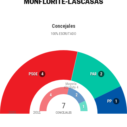
MONFLORITE-LASCASAS
Concejales
100
%
ESCRUTADO
4
2
PSOE
PAR
Mayoría
absoluta
4
4
2
1
PP
7
1
2015
2011
CONCEJALES