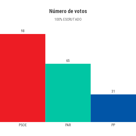
Número de votos
100
%
ESCRUTADO
98
65
31
PSOE
PAR
PP