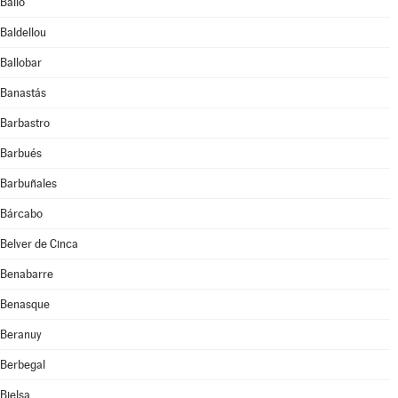
Bailo
Baldellou
Ballobar
Banastás
Barbastro
Barbués
Barbuñales
Bárcabo
Belver de Cinca
Benabarre
Benasque
Beranuy
Berbegal
Bielsa