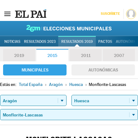
SUSCRÍBETE
26M | Elec
NOTICIAS
RESULTADOS 2023
RESULTADOS 2019
PACTOS
AUTONÓMIC
2019
2015
2011
2007
MUNICIPALES
AUTONÓMICAS
Estás en:
Total España
»
Aragón
»
Huesca
»
Monflorite-Lascasas