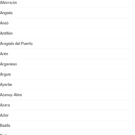
Altorricón
Angüés
Ansó
Antillón
Aragüés del Puerto
Arén
Argavieso
Arguis
Ayerbe
Azanuy-Alins
Azara
Azlor
Baélls