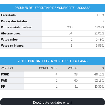
RESUMEN DEL ESCRUTINIO DE MONFLORITE-LASCASAS
Escrutado:
100 %
Concejales totales:
7
Votos contabilizados:
203
78,99 %
Abstenciones:
54
21,01 %
Votos nulos:
1
0,49 %
Votos en blanco:
8
3,96 %
VOTOS POR PARTIDOS EN MONFLORITE-LASCASAS
PARTIDO
CONCEJALES
VOTOS
%
PSOE
4
98
48,51 %
PAR
2
65
32,18 %
PP
1
31
15,35 %
Descárgate los datos en xml