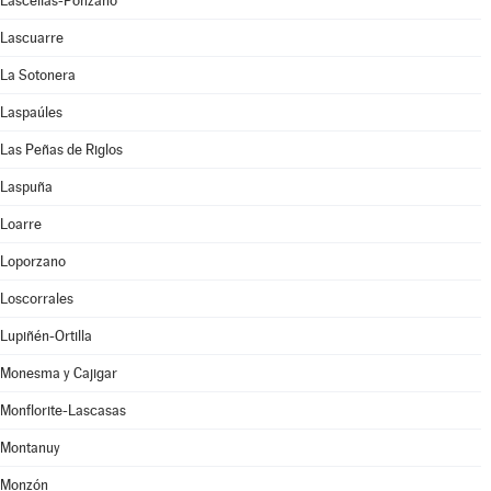
Lascellas-Ponzano
Lascuarre
La Sotonera
Laspaúles
Las Peñas de Riglos
Laspuña
Loarre
Loporzano
Loscorrales
Lupiñén-Ortilla
Monesma y Cajigar
Monflorite-Lascasas
Montanuy
Monzón