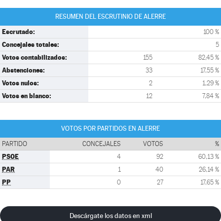
RESUMEN DEL ESCRUTINIO DE ALERRE
Escrutado:
100 %
Concejales totales:
5
Votos contabilizados:
155
82,45 %
Abstenciones:
33
17,55 %
Votos nulos:
2
1,29 %
Votos en blanco:
12
7,84 %
VOTOS POR PARTIDOS EN ALERRE
PARTIDO
CONCEJALES
VOTOS
%
PSOE
4
92
60,13 %
PAR
1
40
26,14 %
PP
0
27
17,65 %
Descárgate los datos en xml