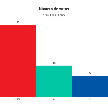
Número de votos
100
%
ESCRUTADO
92
40
27
PSOE
PAR
PP