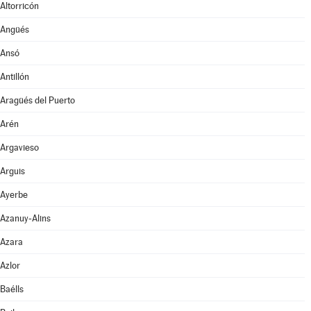
Altorricón
Angüés
Ansó
Antillón
Aragüés del Puerto
Arén
Argavieso
Arguis
Ayerbe
Azanuy-Alins
Azara
Azlor
Baélls