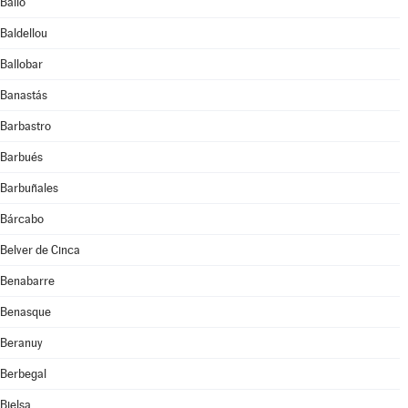
Bailo
Baldellou
Ballobar
Banastás
Barbastro
Barbués
Barbuñales
Bárcabo
Belver de Cinca
Benabarre
Benasque
Beranuy
Berbegal
Bielsa