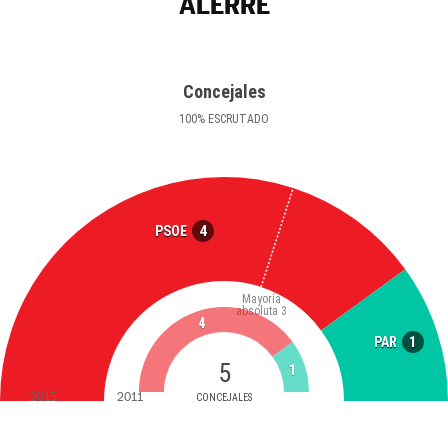
ALERRE
Concejales
100
%
ESCRUTADO
4
PSOE
Mayoría
absoluta
3
4
1
PAR
5
1
2015
2011
CONCEJALES