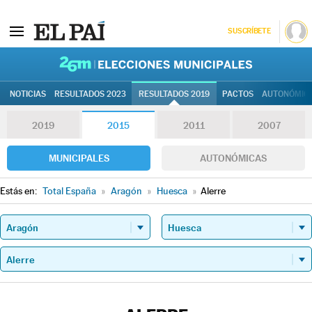
SUSCRÍBETE
26M | Elec
NOTICIAS
RESULTADOS 2023
RESULTADOS 2019
PACTOS
AUTONÓMIC
2019
2015
2011
2007
MUNICIPALES
AUTONÓMICAS
Estás en:
Total España
»
Aragón
»
Huesca
»
Alerre