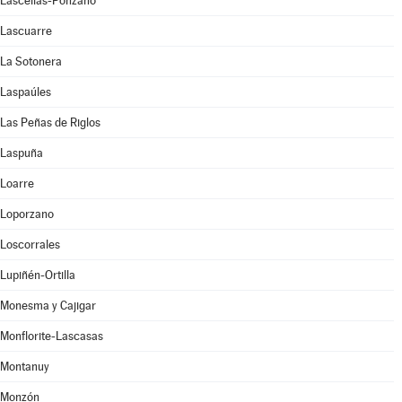
Lascellas-Ponzano
Lascuarre
La Sotonera
Laspaúles
Las Peñas de Riglos
Laspuña
Loarre
Loporzano
Loscorrales
Lupiñén-Ortilla
Monesma y Cajigar
Monflorite-Lascasas
Montanuy
Monzón