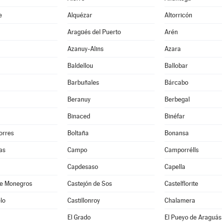
e
Alquézar
Altorricón
Aragüés del Puerto
Arén
Azanuy-Alins
Azara
Baldellou
Ballobar
Barbuñales
Bárcabo
Beranuy
Berbegal
Binaced
Binéfar
orres
Boltaña
Bonansa
as
Campo
Camporrélls
Capdesaso
Capella
de Monegros
Castejón de Sos
Castelflorite
lo
Castillonroy
Chalamera
El Grado
El Pueyo de Araguás