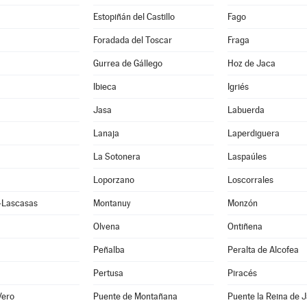
Estopiñán del Castillo
Fago
Foradada del Toscar
Fraga
Gurrea de Gállego
Hoz de Jaca
Ibieca
Igriés
Jasa
Labuerda
Lanaja
Laperdiguera
La Sotonera
Laspaúles
Loporzano
Loscorrales
e-Lascasas
Montanuy
Monzón
Olvena
Ontiñena
Peñalba
Peralta de Alcofea
Pertusa
Piracés
Vero
Puente de Montañana
Puente la Reina de 