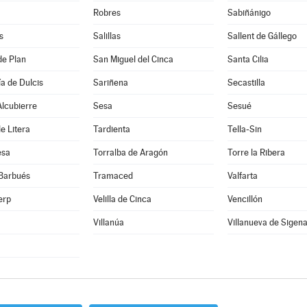
Robres
Sabiñánigo
s
Salillas
Sallent de Gállego
de Plan
San Miguel del Cinca
Santa Cilia
a de Dulcis
Sariñena
Secastilla
lcubierre
Sesa
Sesué
e Litera
Tardienta
Tella-Sin
esa
Torralba de Aragón
Torre la Ribera
 Barbués
Tramaced
Valfarta
erp
Velilla de Cinca
Vencillón
Villanúa
Villanueva de Sigen