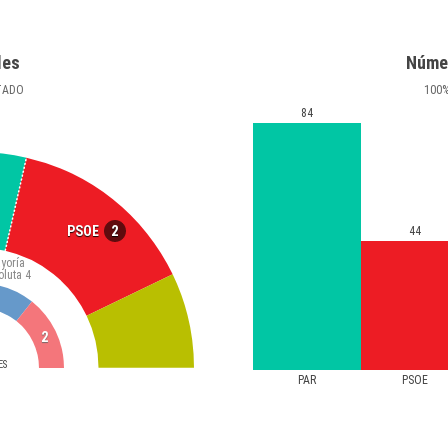
les
Núme
TADO
100
84
2
PSOE
44
yoría
oluta
4
2
ES
PAR
PSOE