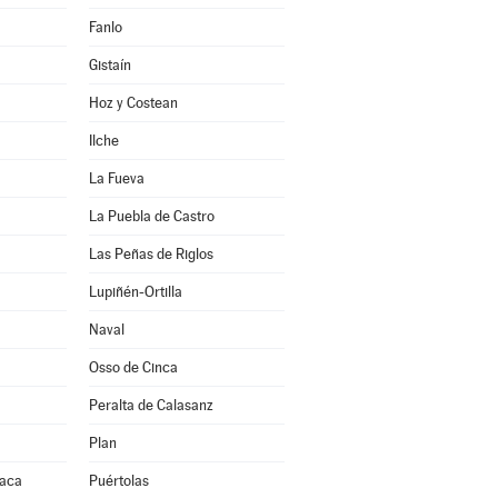
Fanlo
Gistaín
Hoz y Costean
Ilche
La Fueva
La Puebla de Castro
Las Peñas de Riglos
Lupiñén-Ortilla
Naval
Osso de Cinca
Peralta de Calasanz
Plan
Jaca
Puértolas