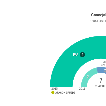
Conceja
100
%
ESCRU
4
PAR
Ma
abs
2
3
7
CONCEJAL
2015
2011
ARAGONSIPUEDE
1