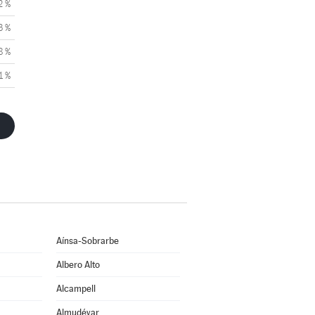
2 %
3 %
8 %
1 %
Aínsa-Sobrarbe
Albero Alto
Alcampell
Almudévar