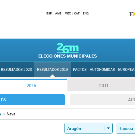
ESP
AME
MEX
CAT
ENG
RESULTADOS 2023
RESULTADOS 2019
PACTOS
AUTONÓMICAS
EUROPEA
2015
2011
LES
AU
a
»
Naval