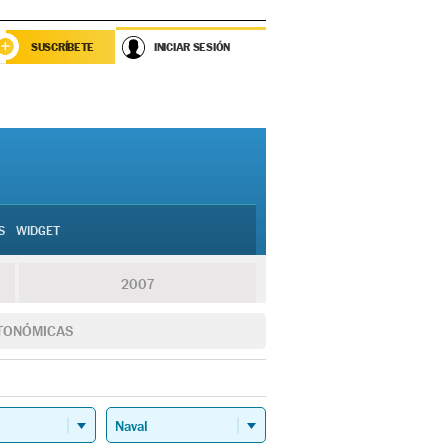
SUSCRÍBETE
INICIAR SESIÓN
S
WIDGET
2007
TONÓMICAS