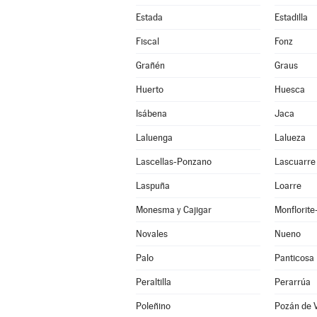
Estada
Estadilla
Fiscal
Fonz
Grañén
Graus
Huerto
Huesca
Isábena
Jaca
Laluenga
Lalueza
Lascellas-Ponzano
Lascuarre
Laspuña
Loarre
Monesma y Cajigar
Monflorit
Novales
Nueno
Palo
Panticosa
Peraltilla
Perarrúa
Poleñino
Pozán de 