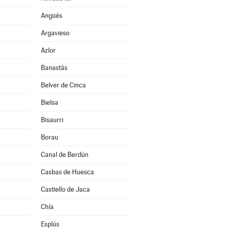
Angüés
Argavieso
Azlor
Banastás
Belver de Cinca
Bielsa
Bisaurri
Borau
Canal de Berdún
Casbas de Huesca
Castiello de Jaca
Chía
Esplús