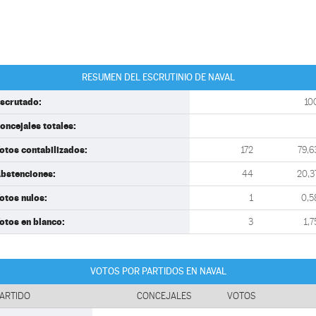
RESUMEN DEL ESCRUTINIO DE NAVAL
scrutado:
10
oncejales totales:
otos contabilizados:
172
79,6
bstenciones:
44
20,3
otos nulos:
1
0,5
otos en blanco:
3
1,7
VOTOS POR PARTIDOS EN NAVAL
ARTIDO
CONCEJALES
VOTOS