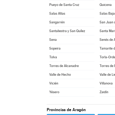
Pueyo de Santa Cruz
Quicena
Salas Altas
Salas Baja
Sangarrén
San Juan 
Santaliestra y San Quílez
Santa Marí
Sena
Senés de A
Sopeira
Tamarite d
Tolva
Torla-Ord
Torres de Alcanadre
Torres de
Valle de Hecho
Valle de Li
Vicién
Villanova
Yésero
Zaidín
Provincias de Aragón