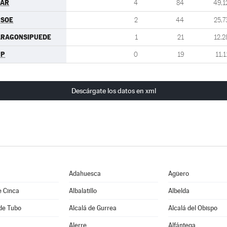
PAR
4
84
49,1
PSOE
2
44
25,7
ARAGONSIPUEDE
1
21
12,2
PP
0
19
11,1
Descárgate los datos en xml
Adahuesca
Agüero
e Cinca
Albalatillo
Albelda
de Tubo
Alcalá de Gurrea
Alcalá del Obispo
Alerre
Alfántega