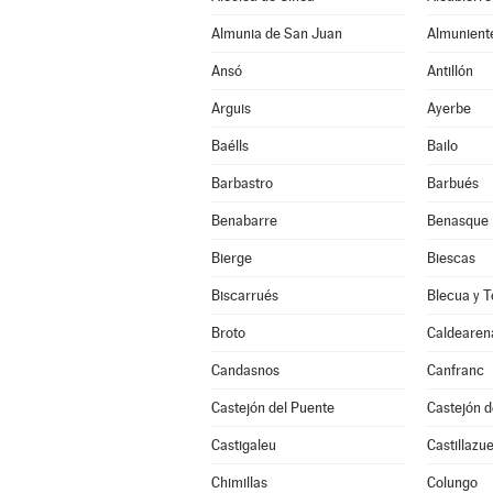
Almunia de San Juan
Almunient
Ansó
Antillón
Arguis
Ayerbe
Baélls
Bailo
Barbastro
Barbués
Benabarre
Benasque
Bierge
Biescas
Biscarrués
Blecua y T
Broto
Caldearen
Candasnos
Canfranc
Castejón del Puente
Castejón 
Castigaleu
Castillazue
Chimillas
Colungo