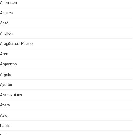
Altorricón
Angüés
Ansó
Antillón
Aragüés del Puerto
Arén
Argavieso
Arguis
Ayerbe
Azanuy-Alins
Azara
Azlor
Baélls