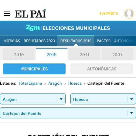
SUSCRÍBETE
26M | Elec
NOTICIAS
RESULTADOS 2023
RESULTADOS 2019
PACTOS
AUTONÓMIC
2019
2015
2011
2007
MUNICIPALES
AUTONÓMICAS
Estás en:
Total España
»
Aragón
»
Huesca
»
Castejón del Puente