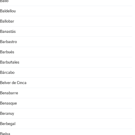
Bailo
Baldellou
Ballobar
Banastás
Barbastro
Barbués
Barbuñales
Bárcabo
Belver de Cinca
Benabarre
Benasque
Beranuy
Berbegal
Bielsa