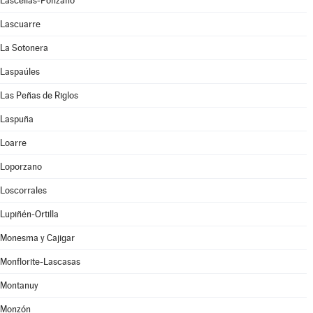
Lascellas-Ponzano
Lascuarre
La Sotonera
Laspaúles
Las Peñas de Riglos
Laspuña
Loarre
Loporzano
Loscorrales
Lupiñén-Ortilla
Monesma y Cajigar
Monflorite-Lascasas
Montanuy
Monzón