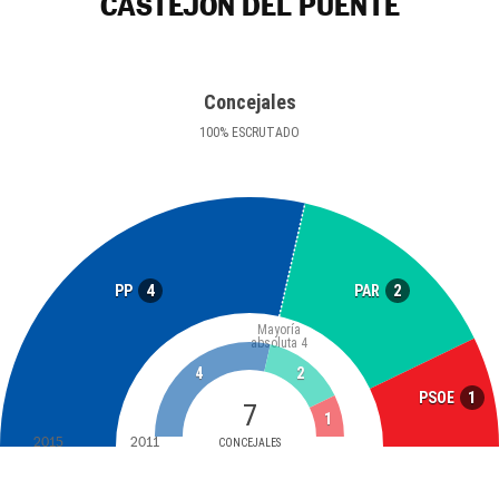
CASTEJÓN DEL PUENTE
Concejales
100
%
ESCRUTADO
4
2
PP
PAR
Mayoría
absoluta
4
4
2
1
PSOE
7
1
2015
2011
CONCEJALES