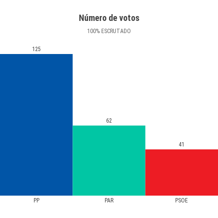
Número de votos
100
%
ESCRUTADO
125
62
41
PP
PAR
PSOE