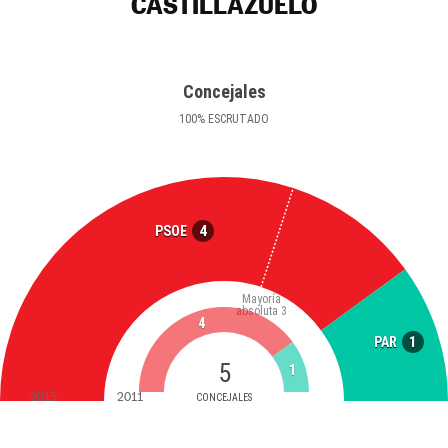
CASTILLAZUELO
Concejales
100
%
ESCRUTADO
4
PSOE
Mayoría
absoluta
3
4
1
PAR
5
1
2015
2011
CONCEJALES