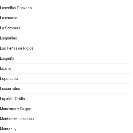
Lascellas-Ponzano
Lascuarre
La Sotonera
Laspaúles
Las Peñas de Riglos
Laspuña
Loarre
Loporzano
Loscorrales
Lupiñén-Ortilla
Monesma y Cajigar
Monflorite-Lascasas
Montanuy