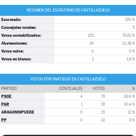
RESUMEN DEL ESCRUTINIO DE CASTILLAZUELO
Escrutado:
100 %
Concejales totales:
5
Votos contabilizados:
125
78,62 %
Abstenciones:
34
21,38 %
Votos nulos:
0
0 %
Votos en blanco:
2
1,6 %
VOTOS POR PARTIDOS EN CASTILLAZUELO
PARTIDO
CONCEJALES
VOTOS
%
PSOE
4
78
62,4 %
PAR
1
38
30,4 %
ARAGONSIPUEDE
0
15
12 %
PP
0
10
8 %