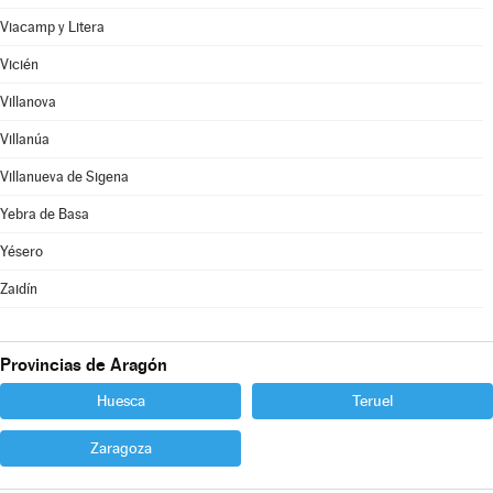
Viacamp y Litera
Vicién
Villanova
Villanúa
Villanueva de Sigena
Yebra de Basa
Yésero
Zaidín
Provincias de Aragón
Huesca
Teruel
Zaragoza