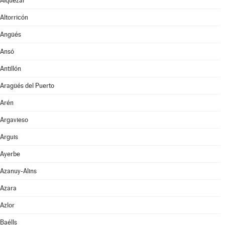
Alquézar
Altorricón
Angüés
Ansó
Antillón
Aragüés del Puerto
Arén
Argavieso
Arguis
Ayerbe
Azanuy-Alins
Azara
Azlor
Baélls