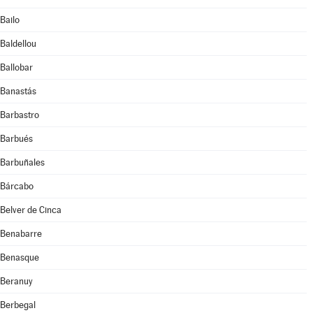
Bailo
Baldellou
Ballobar
Banastás
Barbastro
Barbués
Barbuñales
Bárcabo
Belver de Cinca
Benabarre
Benasque
Beranuy
Berbegal