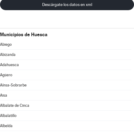
Descárgate los datos en xml
Municipios de Huesca
Abiego
Abizanda
Adahuesca
Agüero
Aínsa-Sobrarbe
Aisa
Albalate de Cinca
Albalatillo
Albelda