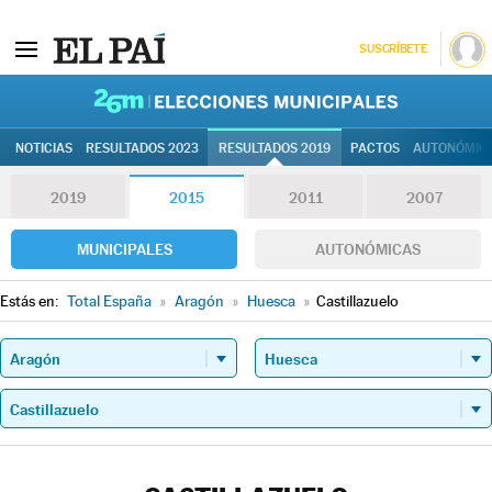
SUSCRÍBETE
26M | Elec
NOTICIAS
RESULTADOS 2023
RESULTADOS 2019
PACTOS
AUTONÓMIC
2019
2015
2011
2007
MUNICIPALES
AUTONÓMICAS
Estás en:
Total España
»
Aragón
»
Huesca
»
Castillazuelo