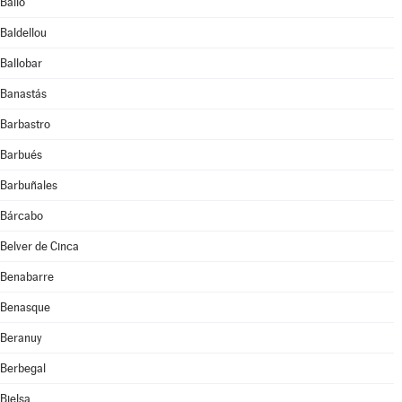
Bailo
Baldellou
Ballobar
Banastás
Barbastro
Barbués
Barbuñales
Bárcabo
Belver de Cinca
Benabarre
Benasque
Beranuy
Berbegal
Bielsa