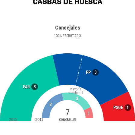
CASBAS DE HUESCA
Concejales
100
%
ESCRUTADO
3
PP
3
PAR
Mayoría
absoluta
4
3
3
1
PSOE
7
1
2015
2011
CONCEJALES