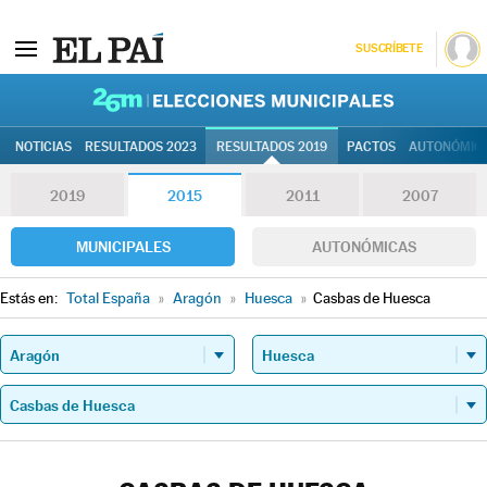
SUSCRÍBETE
26M | Elec
NOTICIAS
RESULTADOS 2023
RESULTADOS 2019
PACTOS
AUTONÓMIC
2019
2015
2011
2007
MUNICIPALES
AUTONÓMICAS
Estás en:
Total España
»
Aragón
»
Huesca
»
Casbas de Huesca