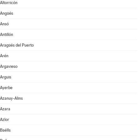
Altorricón
Angüés
Ansó
Antillón
Aragüés del Puerto
Arén
Argavieso
Arguis
Ayerbe
Azanuy-Alins
Azara
Azlor
Baélls