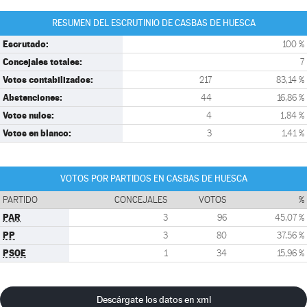
RESUMEN DEL ESCRUTINIO DE CASBAS DE HUESCA
Escrutado:
100 %
Concejales totales:
7
Votos contabilizados:
217
83,14 %
Abstenciones:
44
16,86 %
Votos nulos:
4
1,84 %
Votos en blanco:
3
1,41 %
VOTOS POR PARTIDOS EN CASBAS DE HUESCA
PARTIDO
CONCEJALES
VOTOS
%
PAR
3
96
45,07 %
PP
3
80
37,56 %
PSOE
1
34
15,96 %
Descárgate los datos en xml