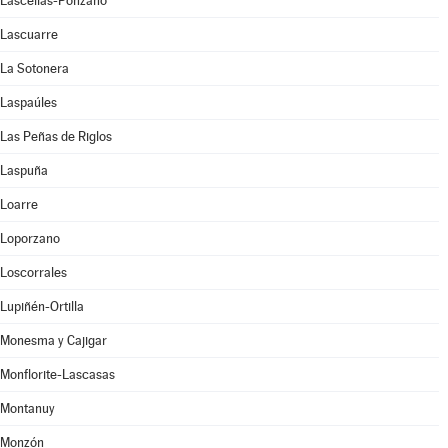
Lascellas-Ponzano
Lascuarre
La Sotonera
Laspaúles
Las Peñas de Riglos
Laspuña
Loarre
Loporzano
Loscorrales
Lupiñén-Ortilla
Monesma y Cajigar
Monflorite-Lascasas
Montanuy
Monzón