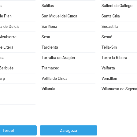
s
Salillas
Sallent de Gállego
de Plan
San Miguel del Cinca
Santa Cilia
a de Dulcis
Sariñena
Secastilla
lcubierre
Sesa
Sesué
e Litera
Tardienta
Tella-Sin
esa
Torralba de Aragón
Torre la Ribera
 Barbués
Tramaced
Valfarta
erp
Velilla de Cinca
Vencillón
Villanúa
Villanueva de Sigen
Teruel
Zaragoza