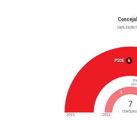
Conceja
100
%
ESCRU
6
PSOE
Ma
abs
5
7
CONCEJAL
2015
2011