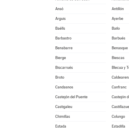
Ansó
Antillón
Arguis
Ayerbe
Baélls
Bailo
Barbastro
Barbués
Benabarre
Benasque
Bierge
Biescas
Biscarrués
Blecua y T
Broto
Caldearen
Candasnos
Canfranc
Castejón del Puente
Castejón 
Castigaleu
Castillazue
Chimillas
Colungo
Estada
Estadilla