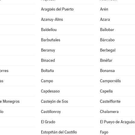
Aragüés del Puerto
Arén
Azanuy-Alins
Azara
Baldellou
Ballobar
Barbuñales
Bárcabo
Beranuy
Berbegal
Binaced
Binéfar
orres
Boltaña
Bonansa
as
Campo
Camporrélls
Capdesaso
Capella
de Monegros
Castejón de Sos
Castelflorite
lo
Castillonroy
Chalamera
El Grado
El Pueyo de Araguás
Estopiñán del Castillo
Fago