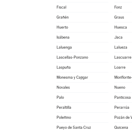
Fiscal
Fonz
Grañén
Graus
Huerto
Huesca
Isábena
Jaca
Laluenga
Lalueza
Lascellas-Ponzano
Lascuarre
Laspuña
Loarre
Monesma y Cajigar
Monflorit
Novales
Nueno
Palo
Panticosa
Peraltilla
Perarrúa
Poleñino
Pozán de 
Pueyo de Santa Cruz
Quicena