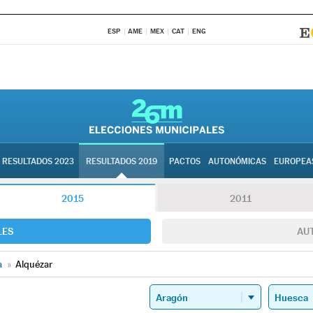
ESP
AME
MEX
CAT
ENG
RESULTADOS 2023
RESULTADOS 2019
PACTOS
AUTONÓMICAS
EUROPEA
2015
2011
LES
AU
a
»
Alquézar