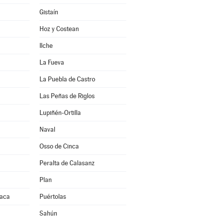
Gistaín
Hoz y Costean
Ilche
La Fueva
La Puebla de Castro
Las Peñas de Riglos
Lupiñén-Ortilla
Naval
Osso de Cinca
Peralta de Calasanz
Plan
Jaca
Puértolas
Sahún