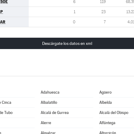
PSOE
6
119
68,3
PP
1
23
13,2
PAR
0
7
4,0
Descárgate los datos en xml
Adahuesca
Agüero
e Cinca
Albalatillo
Albelda
de Tubo
Alcalá de Gurrea
Alcalá del Obispo
Alerre
Alfántega
e
Alquézar
Altorricón