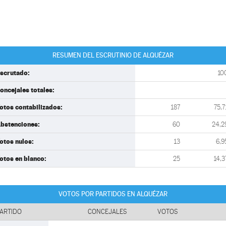
RESUMEN DEL ESCRUTINIO DE ALQUÉZAR
scrutado:
10
oncejales totales:
otos contabilizados:
187
75,7
bstenciones:
60
24,2
otos nulos:
13
6,9
otos en blanco:
25
14,3
VOTOS POR PARTIDOS EN ALQUÉZAR
ARTIDO
CONCEJALES
VOTOS