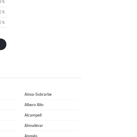
9 %
2 %
2 %
Aínsa-Sobrarbe
Albero Alto
Alcampell
Almudévar
Angüés