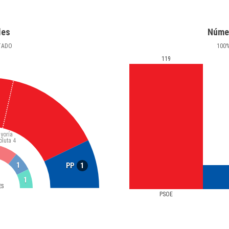
les
Núme
TADO
100
119
yoría
oluta
4
1
1
PP
1
ES
PSOE