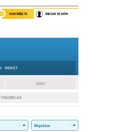
SUSCRÍBETE
INICIAR SESIÓN
S
WIDGET
2007
TONÓMICAS