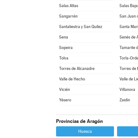
Salas Altas
Salas Baja
Sangarrén
San Juan 
Santaliestra y San Quílez
Santa Marí
Sena
Senés de A
Sopeira
Tamarite d
Tolva
Torla-Ord
Torres de Alcanadre
Torres de
Valle de Hecho
Valle de Li
Vicién
Villanova
Yésero
Zaidín
Provincias de Aragón
Huesca