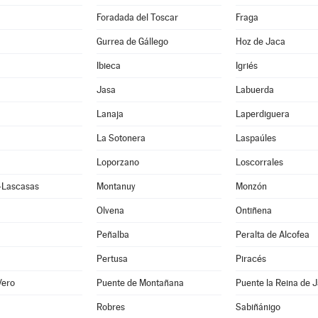
Foradada del Toscar
Fraga
Gurrea de Gállego
Hoz de Jaca
Ibieca
Igriés
Jasa
Labuerda
Lanaja
Laperdiguera
La Sotonera
Laspaúles
Loporzano
Loscorrales
e-Lascasas
Montanuy
Monzón
Olvena
Ontiñena
Peñalba
Peralta de Alcofea
Pertusa
Piracés
Vero
Puente de Montañana
Puente la Reina de 
Robres
Sabiñánigo