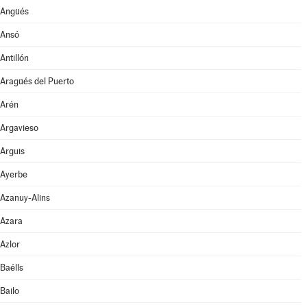
Angüés
Ansó
Antillón
Aragüés del Puerto
Arén
Argavieso
Arguis
Ayerbe
Azanuy-Alins
Azara
Azlor
Baélls
Bailo