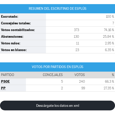
RESUMEN DEL ESCRUTINIO DE ESPLÚS
Escrutado:
100 %
Concejales totales:
7
Votos contabilizados:
373
74,16 %
Abstenciones:
130
25,84 %
Votos nulos:
11
2,95 %
Votos en blanco:
23
6,35 %
VOTOS POR PARTIDOS EN ESPLÚS
PARTIDO
CONCEJALES
VOTOS
%
PSOE
5
240
66,3 %
PP
2
99
27,35 %
Descárgate los datos en xml