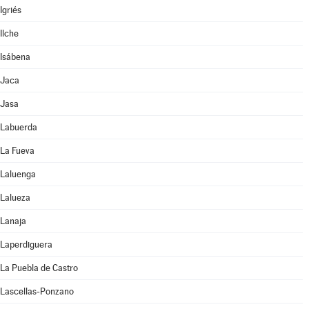
Igriés
Ilche
Isábena
Jaca
Jasa
Labuerda
La Fueva
Laluenga
Lalueza
Lanaja
Laperdiguera
La Puebla de Castro
Lascellas-Ponzano