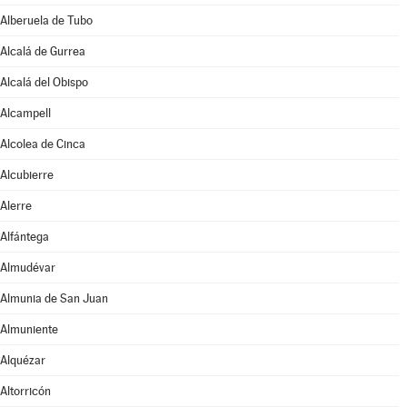
Alberuela de Tubo
Alcalá de Gurrea
Alcalá del Obispo
Alcampell
Alcolea de Cinca
Alcubierre
Alerre
Alfántega
Almudévar
Almunia de San Juan
Almuniente
Alquézar
Altorricón