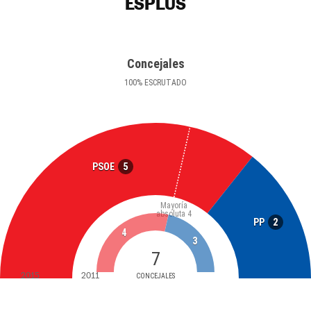
ESPLÚS
Concejales
100
%
ESCRUTADO
5
PSOE
Mayoría
absoluta
4
2
PP
4
3
7
2015
2011
CONCEJALES