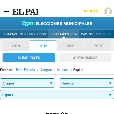
SUSCRÍBETE
26M | Elec
NOTICIAS
RESULTADOS 2023
RESULTADOS 2019
PACTOS
AUTONÓMIC
2019
2015
2011
2007
MUNICIPALES
AUTONÓMICAS
Estás en:
Total España
»
Aragón
»
Huesca
»
Esplús