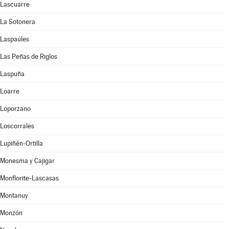
Lascuarre
La Sotonera
Laspaúles
Las Peñas de Riglos
Laspuña
Loarre
Loporzano
Loscorrales
Lupiñén-Ortilla
Monesma y Cajigar
Monflorite-Lascasas
Montanuy
Monzón