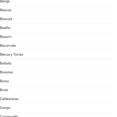
Bierge
Biescas
Binaced
Binéfar
Bisaurri
Biscarrués
Blecua y Torres
Boltaña
Bonansa
Borau
Broto
Caldearenas
Campo
Camporrélls