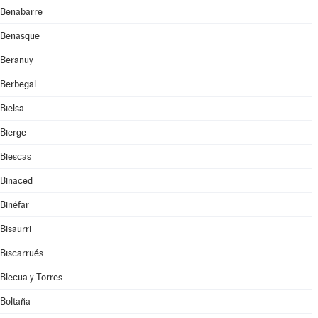
Benabarre
Benasque
Beranuy
Berbegal
Bielsa
Bierge
Biescas
Binaced
Binéfar
Bisaurri
Biscarrués
Blecua y Torres
Boltaña