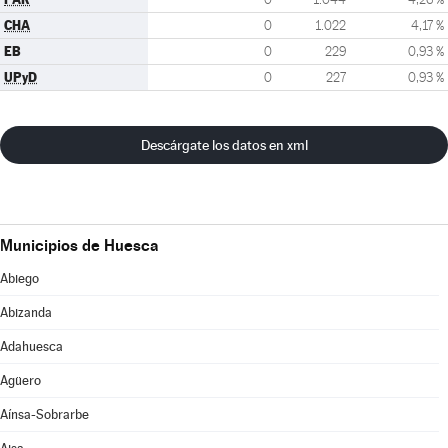
CHA
0
1.022
4,17 %
EB
0
229
0,93 %
UPyD
0
227
0,93 %
Descárgate los datos en xml
Municipios de Huesca
Abiego
Abizanda
Adahuesca
Agüero
Aínsa-Sobrarbe