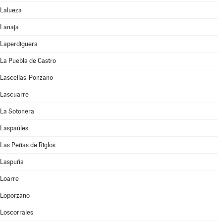
Lalueza
Lanaja
Laperdiguera
La Puebla de Castro
Lascellas-Ponzano
Lascuarre
La Sotonera
Laspaúles
Las Peñas de Riglos
Laspuña
Loarre
Loporzano
Loscorrales