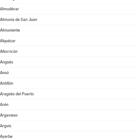
Almudévar
Almunia de San Juan
Almuniente
Alquézar
Altorricón
Angüés
Ansó
Antillón
Aragüés del Puerto
Arén
Argavieso
Arguis
Ayerbe