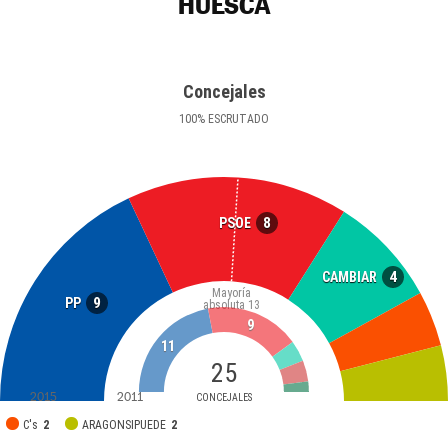
HUESCA
Concejales
100
%
ESCRUTADO
8
PSOE
4
CAMBIAR
Mayoría
9
PP
absoluta
13
9
11
25
2015
2011
CONCEJALES
C's
2
ARAGONSIPUEDE
2