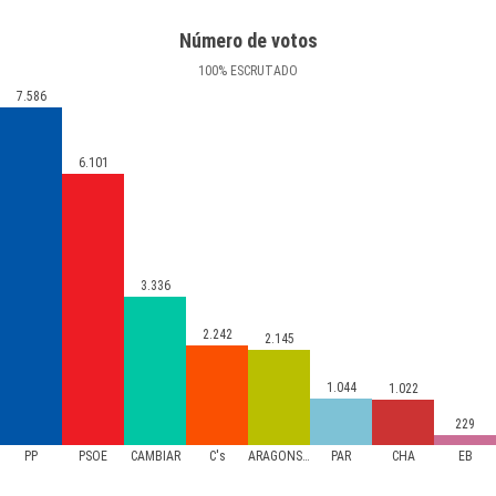
Número de votos
100
%
ESCRUTADO
7.586
6.101
3.336
2.242
2.145
1.044
1.022
229
PP
PSOE
CAMBIAR
C's
ARAGONSIPUEDE
PAR
CHA
EB