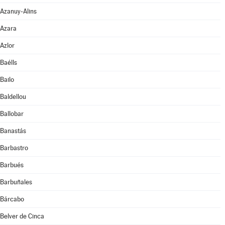
Azanuy-Alins
Azara
Azlor
Baélls
Bailo
Baldellou
Ballobar
Banastás
Barbastro
Barbués
Barbuñales
Bárcabo
Belver de Cinca