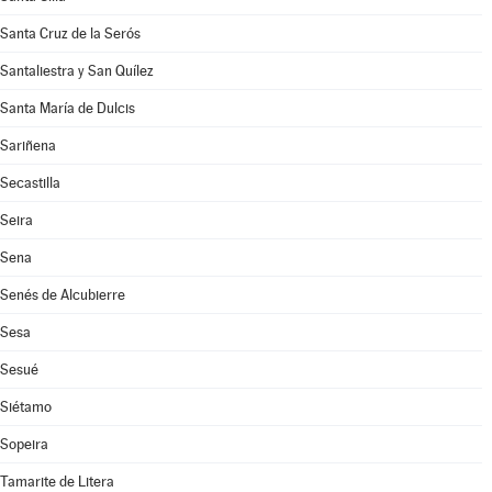
Santa Cruz de la Serós
Santaliestra y San Quílez
Santa María de Dulcis
Sariñena
Secastilla
Seira
Sena
Senés de Alcubierre
Sesa
Sesué
Siétamo
Sopeira
Tamarite de Litera