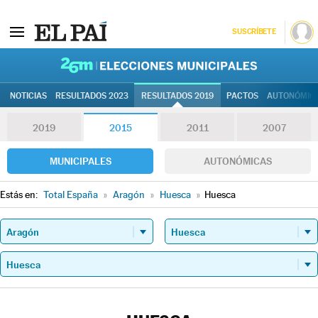
SUSCRÍBETE
26M | Elec
NOTICIAS
RESULTADOS 2023
RESULTADOS 2019
PACTOS
AUTONÓMIC
2019
2015
2011
2007
MUNICIPALES
AUTONÓMICAS
Estás en:
Total España
»
Aragón
»
Huesca
»
Huesca