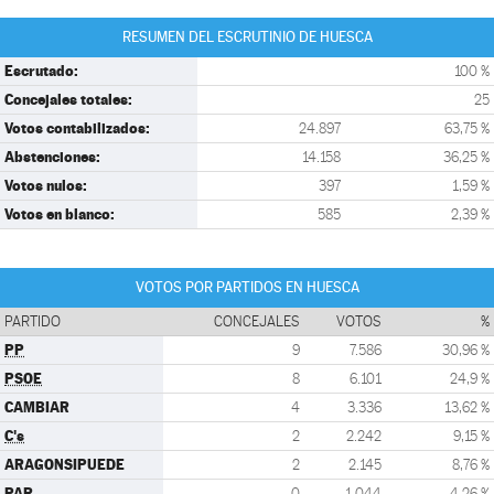
RESUMEN DEL ESCRUTINIO DE HUESCA
Escrutado:
100 %
Concejales totales:
25
Votos contabilizados:
24.897
63,75 %
Abstenciones:
14.158
36,25 %
Votos nulos:
397
1,59 %
Votos en blanco:
585
2,39 %
VOTOS POR PARTIDOS EN HUESCA
PARTIDO
CONCEJALES
VOTOS
%
PP
9
7.586
30,96 %
PSOE
8
6.101
24,9 %
CAMBIAR
4
3.336
13,62 %
C's
2
2.242
9,15 %
ARAGONSIPUEDE
2
2.145
8,76 %
PAR
0
1.044
4,26 %