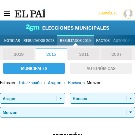
SUSCRÍBETE
26M | Elec
NOTICIAS
RESULTADOS 2023
RESULTADOS 2019
PACTOS
AUTONÓMIC
2019
2015
2011
2007
MUNICIPALES
AUTONÓMICAS
Estás en:
Total España
»
Aragón
»
Huesca
»
Monzón