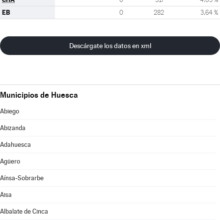
EB
0
282
3,64 %
Descárgate los datos en xml
Municipios de Huesca
Abiego
Abizanda
Adahuesca
Agüero
Aínsa-Sobrarbe
Aisa
Albalate de Cinca