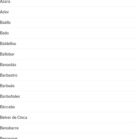
Azara
Azlor
Baélls
Bailo
Baldellou
Ballobar
Banastás
Barbastro
Barbués
Barbuñales
Bárcabo
Belver de Cinca
Benabarre
Benasque