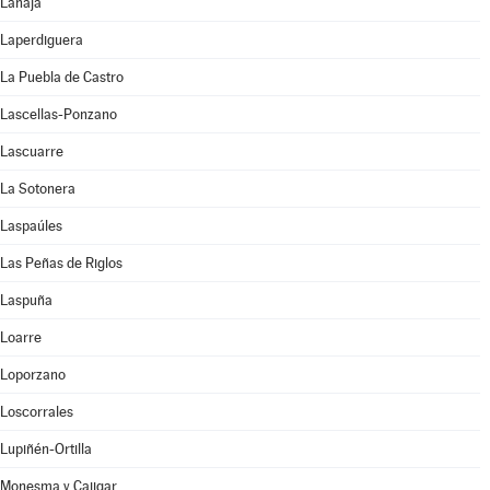
Lanaja
Laperdiguera
La Puebla de Castro
Lascellas-Ponzano
Lascuarre
La Sotonera
Laspaúles
Las Peñas de Riglos
Laspuña
Loarre
Loporzano
Loscorrales
Lupiñén-Ortilla
Monesma y Cajigar