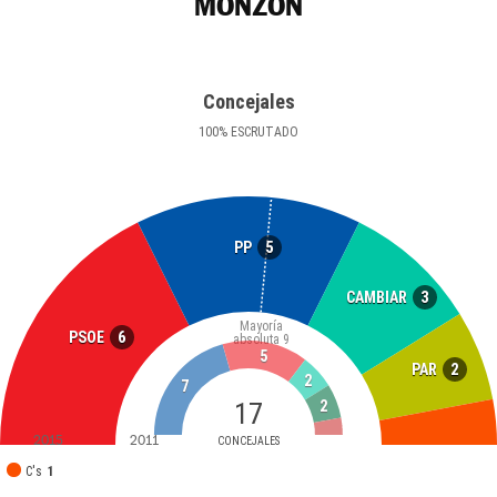
MONZÓN
Concejales
100
%
ESCRUTADO
5
PP
3
CAMBIAR
Mayoría
6
PSOE
absoluta
9
5
2
PAR
2
7
17
2
2015
2011
CONCEJALES
C's
1