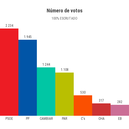
Número de votos
100
%
ESCRUTADO
2.234
1.945
1.244
1.108
530
317
282
PSOE
PP
CAMBIAR
PAR
C's
CHA
EB