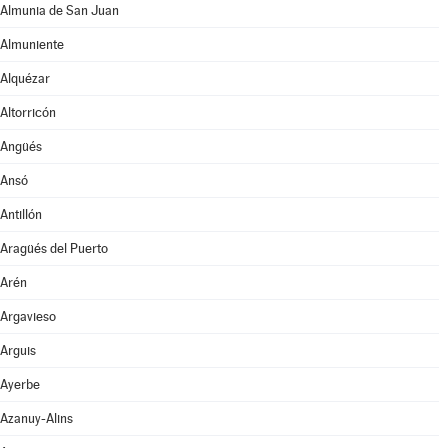
Almunia de San Juan
Almuniente
Alquézar
Altorricón
Angüés
Ansó
Antillón
Aragüés del Puerto
Arén
Argavieso
Arguis
Ayerbe
Azanuy-Alins