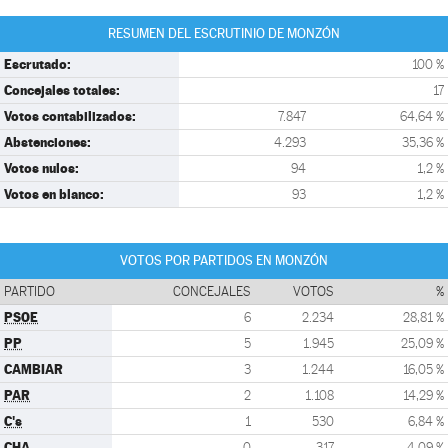
RESUMEN DEL ESCRUTINIO DE MONZÓN
Escrutado:
100 %
Concejales totales:
17
Votos contabilizados:
7.847
64,64 %
Abstenciones:
4.293
35,36 %
Votos nulos:
94
1,2 %
Votos en blanco:
93
1,2 %
VOTOS POR PARTIDOS EN MONZÓN
PARTIDO
CONCEJALES
VOTOS
%
PSOE
6
2.234
28,81 %
PP
5
1.945
25,09 %
CAMBIAR
3
1.244
16,05 %
PAR
2
1.108
14,29 %
C's
1
530
6,84 %
CHA
0
317
4,09 %