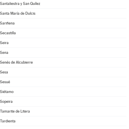
Santaliestra y San Quílez
Santa María de Dulcis
Sariñena
Secastilla
Seira
Sena
Senés de Alcubierre
Sesa
Sesué
Siétamo
Sopeira
Tamarite de Litera
Tardienta