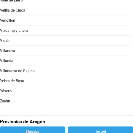
Valle de Lierp
Velilla de Cinca
Vencillón
Viacamp y Litera
Vicién
Villanova
Villanúa
Villanueva de Sigena
Yebra de Basa
Yésero
Zaidín
Provincias de Aragón
Huesca
Teruel