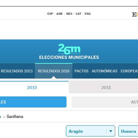
ESP
AME
MEX
CAT
ENG
RESULTADOS 2023
RESULTADOS 2019
PACTOS
AUTONÓMICAS
EUROPEA
2015
2011
LES
AU
a
»
Sariñena