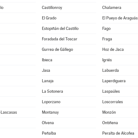
lo
Castillonroy
Chalamera
El Grado
El Pueyo de Araguás
Estopiñán del Castillo
Fago
Foradada del Toscar
Fraga
Gurrea de Gállego
Hoz de Jaca
Ibieca
Igriés
Jasa
Labuerda
Lanaja
Laperdiguera
La Sotonera
Laspaúles
Loporzano
Loscorrales
e-Lascasas
Montanuy
Monzón
Olvena
Ontiñena
Peñalba
Peralta de Alcofea