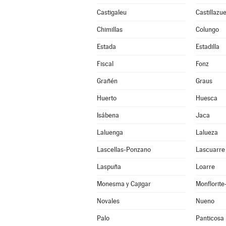
Castigaleu
Castillazue
Chimillas
Colungo
Estada
Estadilla
Fiscal
Fonz
Grañén
Graus
Huerto
Huesca
Isábena
Jaca
Laluenga
Lalueza
Lascellas-Ponzano
Lascuarre
Laspuña
Loarre
Monesma y Cajigar
Monflorit
Novales
Nueno
Palo
Panticosa