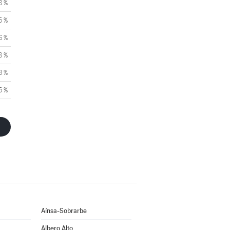
8 %
5 %
6 %
8 %
3 %
5 %
Aínsa-Sobrarbe
Albero Alto