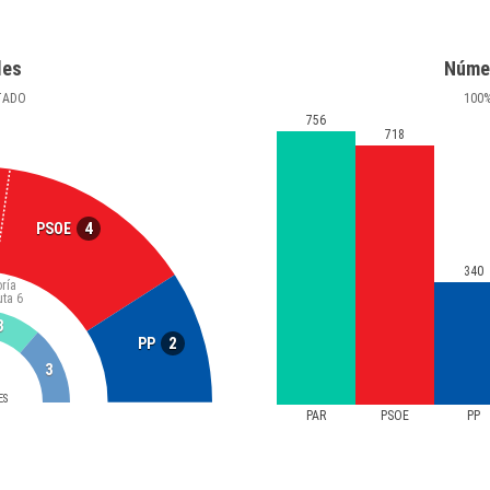
les
Núme
TADO
100
756
718
4
PSOE
340
ría
uta
6
3
2
PP
3
ES
PAR
PSOE
PP