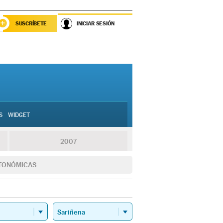
SUSCRÍBETE
INICIAR SESIÓN
S
WIDGET
2007
TONÓMICAS