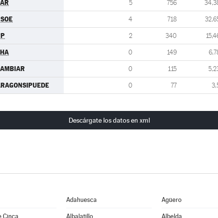
PAR
5
756
34,3
PSOE
4
718
32,6
PP
2
340
15,4
CHA
0
149
6,7
CAMBIAR
0
115
5,2
ARAGONSIPUEDE
0
77
3,
Descárgate los datos en xml
Adahuesca
Agüero
e Cinca
Albalatillo
Albelda