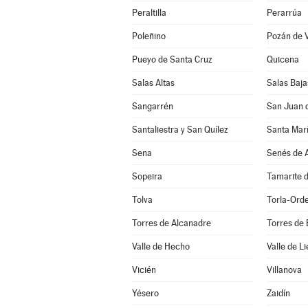
Peraltilla
Perarrúa
Poleñino
Pozán de 
Pueyo de Santa Cruz
Quicena
Salas Altas
Salas Baja
Sangarrén
San Juan 
Santaliestra y San Quílez
Santa Marí
Sena
Senés de A
Sopeira
Tamarite d
Tolva
Torla-Ord
Torres de Alcanadre
Torres de
Valle de Hecho
Valle de Li
Vicién
Villanova
Yésero
Zaidín