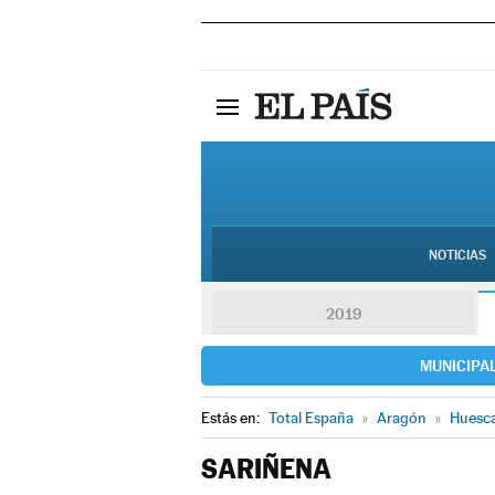
NOTICIAS
2019
MUNICIPA
Estás en:
Total España
»
Aragón
»
Huesc
SARIÑENA