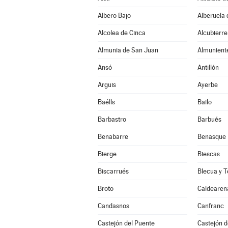
Albero Bajo
Alberuela 
Alcolea de Cinca
Alcubierre
Almunia de San Juan
Almunient
Ansó
Antillón
Arguis
Ayerbe
Baélls
Bailo
Barbastro
Barbués
Benabarre
Benasque
Bierge
Biescas
Biscarrués
Blecua y T
Broto
Caldearen
Candasnos
Canfranc
Castejón del Puente
Castejón 