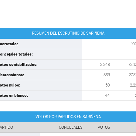
RESUMEN DEL ESCRUTINIO DE SARIÑENA
scrutado:
10
oncejales totales:
otos contabilizados:
2.249
72,1
bstenciones:
869
27,8
otos nulos:
50
2,2
otos en blanco:
44
VOTOS POR PARTIDOS EN SARIÑENA
ARTIDO
CONCEJALES
VOTOS