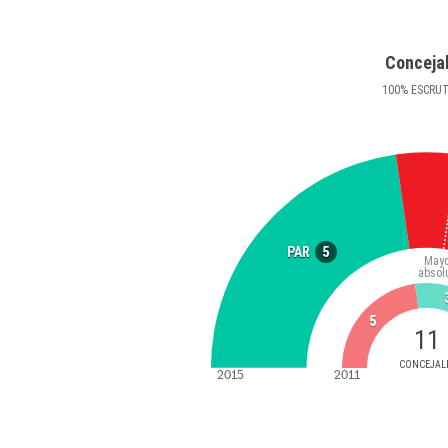
Conceja
100
%
ESCRU
5
PAR
Mayo
absol
5
11
CONCEJAL
2015
2011