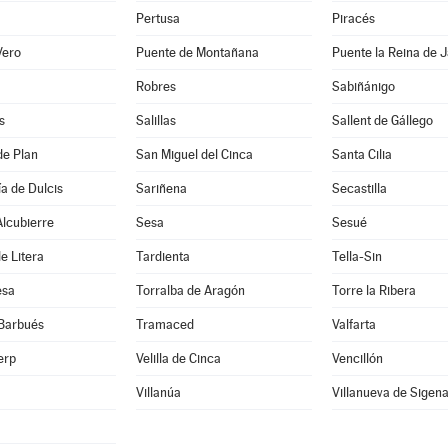
Pertusa
Piracés
Vero
Puente de Montañana
Puente la Reina de 
Robres
Sabiñánigo
s
Salillas
Sallent de Gállego
de Plan
San Miguel del Cinca
Santa Cilia
a de Dulcis
Sariñena
Secastilla
lcubierre
Sesa
Sesué
e Litera
Tardienta
Tella-Sin
esa
Torralba de Aragón
Torre la Ribera
 Barbués
Tramaced
Valfarta
erp
Velilla de Cinca
Vencillón
Villanúa
Villanueva de Sigen