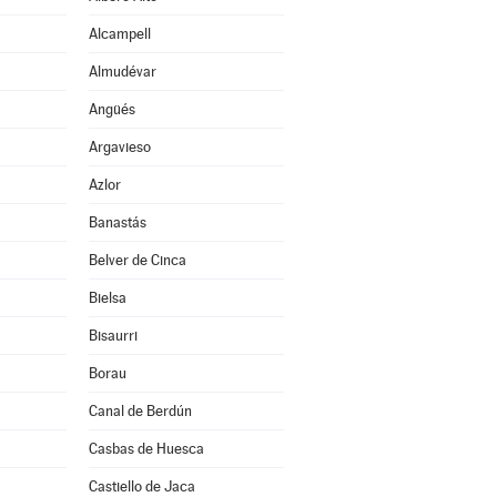
Alcampell
Almudévar
Angüés
Argavieso
Azlor
Banastás
Belver de Cinca
Bielsa
Bisaurri
Borau
Canal de Berdún
Casbas de Huesca
Castiello de Jaca