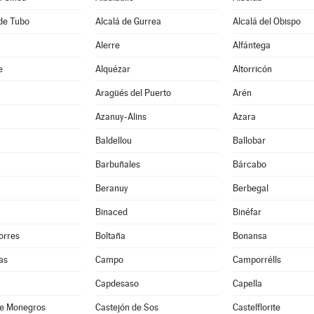
de Tubo
Alcalá de Gurrea
Alcalá del Obispo
Alerre
Alfántega
e
Alquézar
Altorricón
Aragüés del Puerto
Arén
Azanuy-Alins
Azara
Baldellou
Ballobar
Barbuñales
Bárcabo
Beranuy
Berbegal
Binaced
Binéfar
orres
Boltaña
Bonansa
as
Campo
Camporrélls
Capdesaso
Capella
de Monegros
Castejón de Sos
Castelflorite