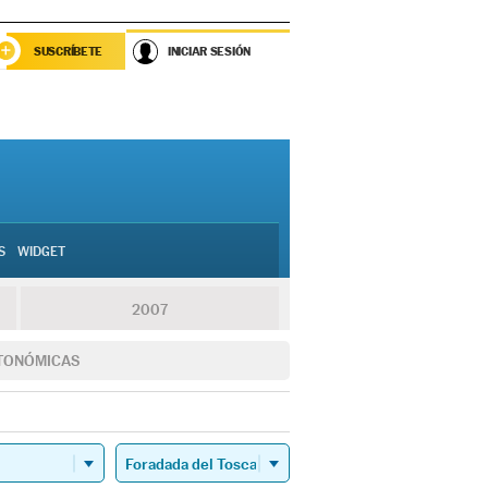
SUSCRÍBETE
INICIAR SESIÓN
S
WIDGET
2007
TONÓMICAS