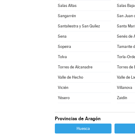
Salas Altas
Salas Baja
Sangarrén
San Juan 
Santaliestra y San Quílez
Santa Marí
Sena
Senés de A
Sopeira
Tamarite d
Tolva
Torla-Ord
Torres de Alcanadre
Torres de
Valle de Hecho
Valle de Li
Vicién
Villanova
Yésero
Zaidín
Provincias de Aragón
Huesca