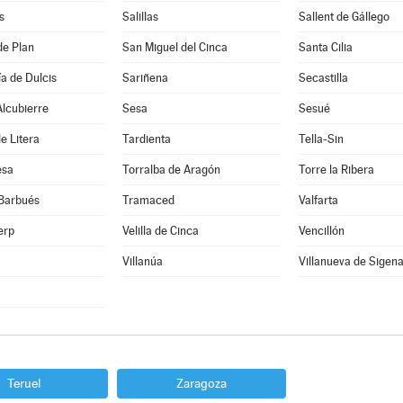
s
Salillas
Sallent de Gállego
de Plan
San Miguel del Cinca
Santa Cilia
a de Dulcis
Sariñena
Secastilla
lcubierre
Sesa
Sesué
e Litera
Tardienta
Tella-Sin
esa
Torralba de Aragón
Torre la Ribera
 Barbués
Tramaced
Valfarta
erp
Velilla de Cinca
Vencillón
Villanúa
Villanueva de Sigen
Teruel
Zaragoza