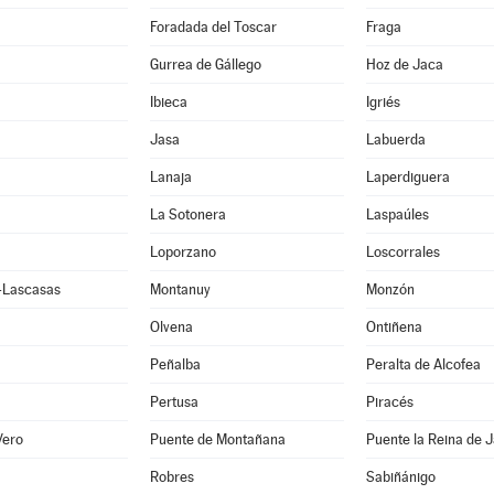
Foradada del Toscar
Fraga
Gurrea de Gállego
Hoz de Jaca
Ibieca
Igriés
Jasa
Labuerda
Lanaja
Laperdiguera
La Sotonera
Laspaúles
Loporzano
Loscorrales
e-Lascasas
Montanuy
Monzón
Olvena
Ontiñena
Peñalba
Peralta de Alcofea
Pertusa
Piracés
Vero
Puente de Montañana
Puente la Reina de 
Robres
Sabiñánigo