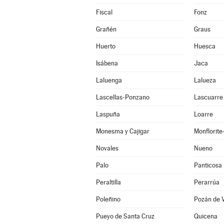
Fiscal
Fonz
Grañén
Graus
Huerto
Huesca
Isábena
Jaca
Laluenga
Lalueza
Lascellas-Ponzano
Lascuarre
Laspuña
Loarre
Monesma y Cajigar
Monflorit
Novales
Nueno
Palo
Panticosa
Peraltilla
Perarrúa
Poleñino
Pozán de 
Pueyo de Santa Cruz
Quicena