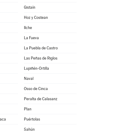
Gistaín
Hoz y Costean
Ilche
La Fueva
La Puebla de Castro
Las Peñas de Riglos
Lupiñén-Ortilla
Naval
Osso de Cinca
Peralta de Calasanz
Plan
Jaca
Puértolas
Sahún