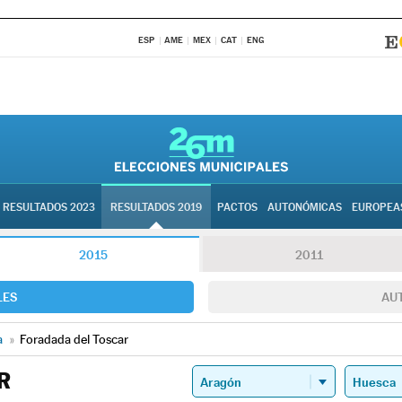
ESP
AME
MEX
CAT
ENG
RESULTADOS 2023
RESULTADOS 2019
PACTOS
AUTONÓMICAS
EUROPEA
2015
2011
LES
AU
a
»
Foradada del Toscar
R