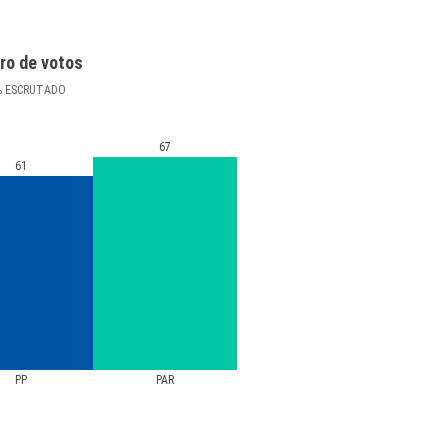
ro de votos
%
ESCRUTADO
67
61
PP
PAR