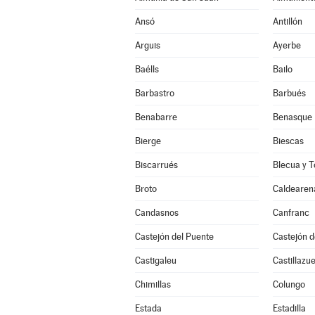
Ansó
Antillón
Arguis
Ayerbe
Baélls
Bailo
Barbastro
Barbués
Benabarre
Benasque
Bierge
Biescas
Biscarrués
Blecua y T
Broto
Caldearen
Candasnos
Canfranc
Castejón del Puente
Castejón 
Castigaleu
Castillazue
Chimillas
Colungo
Estada
Estadilla