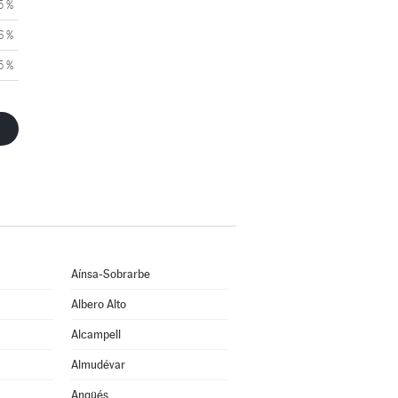
5 %
6 %
5 %
Aínsa-Sobrarbe
Albero Alto
Alcampell
Almudévar
Angüés