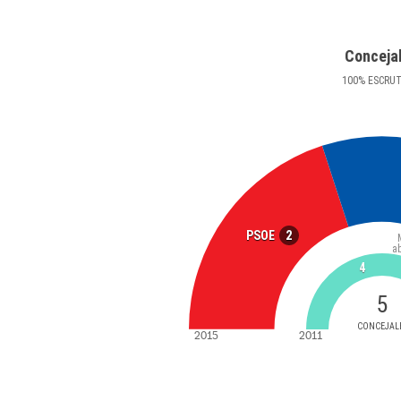
Conceja
100
%
ESCRU
2
PSOE
a
4
5
CONCEJAL
2015
2011