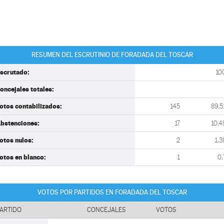
RESUMEN DEL ESCRUTINIO DE FORADADA DEL TOSCAR
scrutado:
10
oncejales totales:
otos contabilizados:
145
89,5
bstenciones:
17
10,4
otos nulos:
2
1,3
otos en blanco:
1
0,
VOTOS POR PARTIDOS EN FORADADA DEL TOSCAR
ARTIDO
CONCEJALES
VOTOS