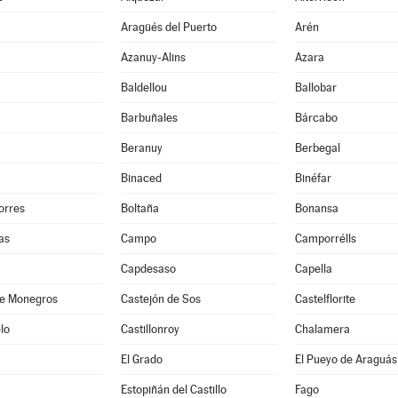
Aragüés del Puerto
Arén
Azanuy-Alins
Azara
Baldellou
Ballobar
Barbuñales
Bárcabo
Beranuy
Berbegal
Binaced
Binéfar
orres
Boltaña
Bonansa
as
Campo
Camporrélls
Capdesaso
Capella
de Monegros
Castejón de Sos
Castelflorite
lo
Castillonroy
Chalamera
El Grado
El Pueyo de Araguás
Estopiñán del Castillo
Fago