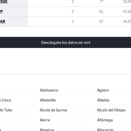
PSOE
2
77
53,8
PP
2
61
42,6
PAR
1
67
46,8
Descárgate los datos en xml
Adahuesca
Agüero
e Cinca
Albalatillo
Albelda
de Tubo
Alcalá de Gurrea
Alcalá del Obispo
Alerre
Alfántega
e
Alquézar
Altorricón