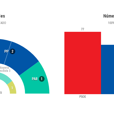
les
Núme
TADO
100
77
2
PP
Mayoría
bsoluta
3
1
PAR
1
ES
PSOE