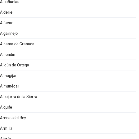
Albuñuelas
Aldeire
Alfacar
Algarinejo
Alhama de Granada
Alhendín
Alicún de Ortega
Almegíjar
Almuñécar
Alpujarra de la Sierra
Alquife
Arenas del Rey
Armilla
Atarfe