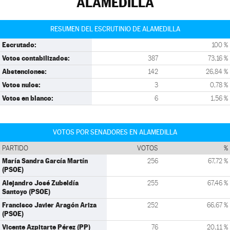
ALAMEDILLA
RESUMEN DEL ESCRUTINIO DE ALAMEDILLA
Escrutado:
100 %
Votos contabilizados:
387
73,16 %
Abstenciones:
142
26,84 %
Votos nulos:
3
0,78 %
Votos en blanco:
6
1,56 %
VOTOS POR SENADORES EN ALAMEDILLA
PARTIDO
VOTOS
%
María Sandra García Martín
256
67,72 %
(PSOE)
Alejandro José Zubeldía
255
67,46 %
Santoyo (PSOE)
Francisco Javier Aragón Ariza
252
66,67 %
(PSOE)
Vicente Azpitarte Pérez (PP)
76
20,11 %