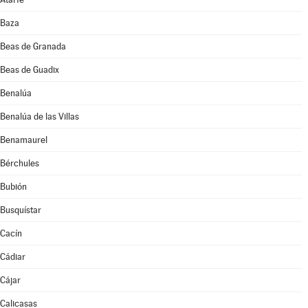
Baza
Beas de Granada
Beas de Guadix
Benalúa
Benalúa de las Villas
Benamaurel
Bérchules
Bubión
Busquístar
Cacín
Cádiar
Cájar
Calicasas