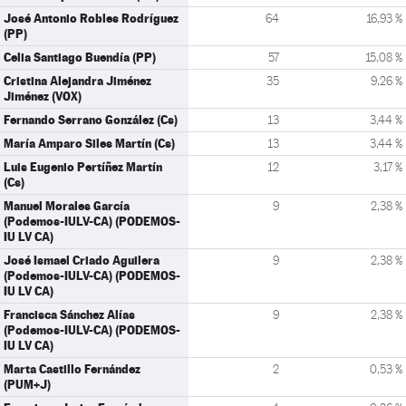
José Antonio Robles Rodríguez
64
16,93 %
(PP)
Celia Santiago Buendía (PP)
57
15,08 %
Cristina Alejandra Jiménez
35
9,26 %
Jiménez (VOX)
Fernando Serrano González (Cs)
13
3,44 %
María Amparo Siles Martín (Cs)
13
3,44 %
Luis Eugenio Pertíñez Martín
12
3,17 %
(Cs)
Manuel Morales García
9
2,38 %
(Podemos-IULV-CA) (PODEMOS-
IU LV CA)
José Ismael Criado Aguilera
9
2,38 %
(Podemos-IULV-CA) (PODEMOS-
IU LV CA)
Francisca Sánchez Alías
9
2,38 %
(Podemos-IULV-CA) (PODEMOS-
IU LV CA)
Marta Castillo Fernández
2
0,53 %
(PUM+J)