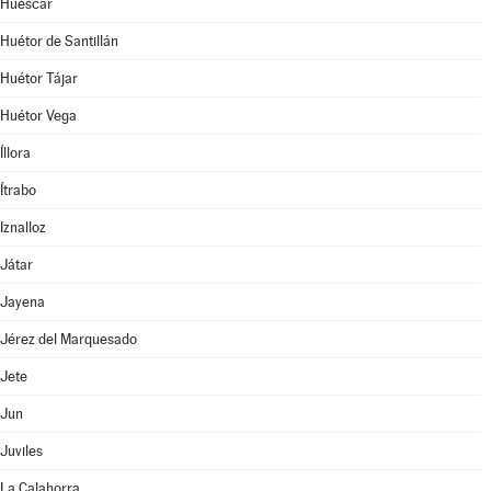
Huéscar
Huétor de Santillán
Huétor Tájar
Huétor Vega
Íllora
Ítrabo
Iznalloz
Játar
Jayena
Jérez del Marquesado
Jete
Jun
Juviles
La Calahorra