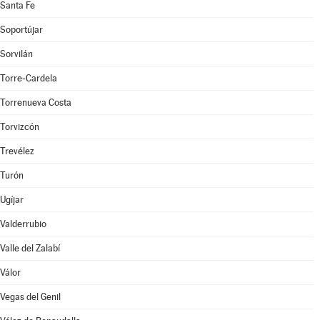
Santa Fe
Soportújar
Sorvilán
Torre-Cardela
Torrenueva Costa
Torvizcón
Trevélez
Turón
Ugíjar
Valderrubio
Valle del Zalabí
Válor
Vegas del Genil