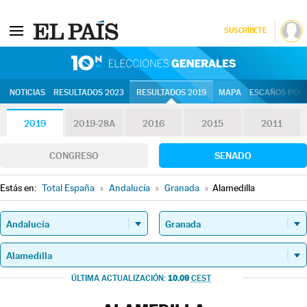
SUSCRÍBETE
10N | Eleccion
NOTICIAS
RESULTADOS 2023
RESULTADOS 2019
MAPA
ESCAÑOS POR 
2019
2019-28A
2016
2015
2011
CONGRESO
SENADO
Estás en:
Total España
»
Andalucía
»
Granada
»
Alamedilla
10.09
ÚLTIMA ACTUALIZACIÓN:
CEST