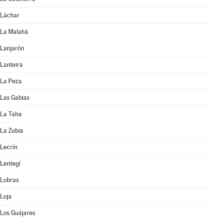
Láchar
La Malahá
Lanjarón
Lanteira
La Peza
Las Gabias
La Taha
La Zubia
Lecrín
Lentegí
Lobras
Loja
Los Guájares