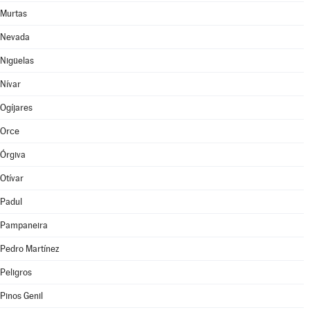
Murtas
Nevada
Nigüelas
Nívar
Ogíjares
Orce
Órgiva
Otívar
Padul
Pampaneira
Pedro Martínez
Peligros
Pinos Genil