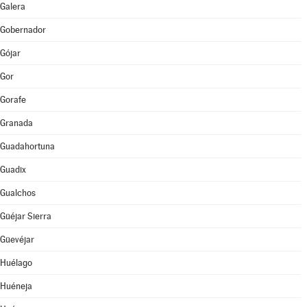
Galera
Gobernador
Gójar
Gor
Gorafe
Granada
Guadahortuna
Guadix
Gualchos
Güéjar Sierra
Güevéjar
Huélago
Huéneja