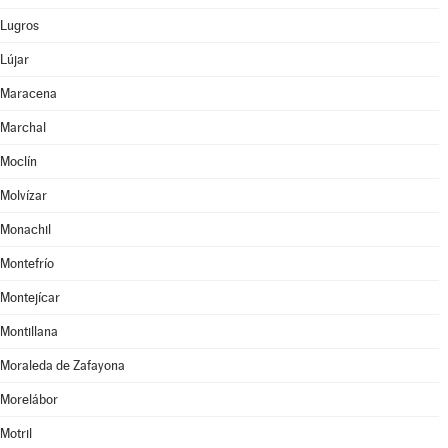
Lugros
Lújar
Maracena
Marchal
Moclín
Molvízar
Monachil
Montefrío
Montejícar
Montillana
Moraleda de Zafayona
Morelábor
Motril