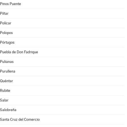
Pinos Puente
Píñar
Polícar
Polopos
Pórtugos
Puebla de Don Fadrique
Pulianas
Purullena
Quéntar
Rubite
Salar
Salobreña
Santa Cruz del Comercio