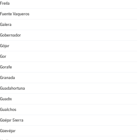
Freila
Fuente Vaqueros
Galera
Gobernador
Gójar
Gor
Gorafe
Granada
Guadahortuna
Guadix
Gualchos
Güéjar Sierra
Güevéjar