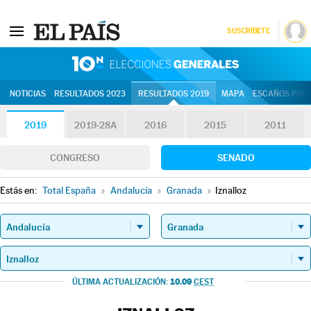
SUSCRÍBETE
10N | Eleccion
NOTICIAS
RESULTADOS 2023
RESULTADOS 2019
MAPA
ESCAÑOS POR 
2019
2019-28A
2016
2015
2011
CONGRESO
SENADO
Estás en:
Total España
»
Andalucía
»
Granada
»
Iznalloz
10.09
ÚLTIMA ACTUALIZACIÓN:
CEST