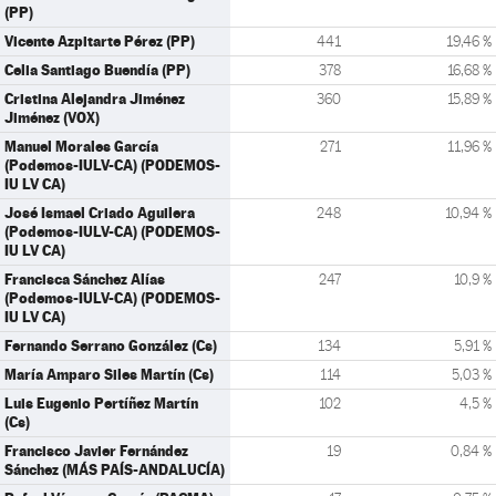
(PP)
Vicente Azpitarte Pérez (PP)
441
19,46 %
Celia Santiago Buendía (PP)
378
16,68 %
Cristina Alejandra Jiménez
360
15,89 %
Jiménez (VOX)
Manuel Morales García
271
11,96 %
(Podemos-IULV-CA) (PODEMOS-
IU LV CA)
José Ismael Criado Aguilera
248
10,94 %
(Podemos-IULV-CA) (PODEMOS-
IU LV CA)
Francisca Sánchez Alías
247
10,9 %
(Podemos-IULV-CA) (PODEMOS-
IU LV CA)
Fernando Serrano González (Cs)
134
5,91 %
María Amparo Siles Martín (Cs)
114
5,03 %
Luis Eugenio Pertíñez Martín
102
4,5 %
(Cs)
Francisco Javier Fernández
19
0,84 %
Sánchez (MÁS PAÍS-ANDALUCÍA)