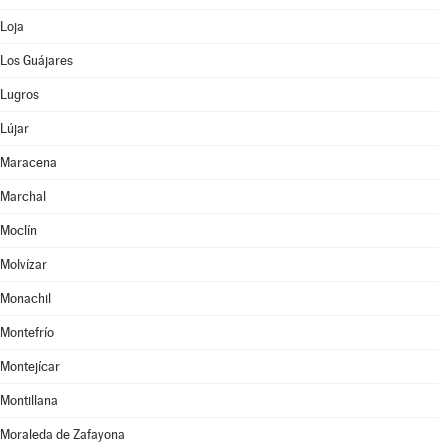
Loja
Los Guájares
Lugros
Lújar
Maracena
Marchal
Moclín
Molvízar
Monachil
Montefrío
Montejícar
Montillana
Moraleda de Zafayona