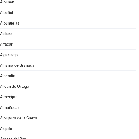
Albuñán
Albuñol
Albuñuelas
Aldeire
Alfacar
Algarinejo
Alhama de Granada
Alhendín
Alicún de Ortega
Almegíjar
Almuñécar
Alpujarra de la Sierra
Alquife