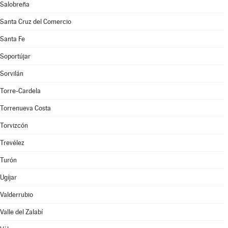
Salobreña
Santa Cruz del Comercio
Santa Fe
Soportújar
Sorvilán
Torre-Cardela
Torrenueva Costa
Torvizcón
Trevélez
Turón
Ugíjar
Valderrubio
Valle del Zalabí