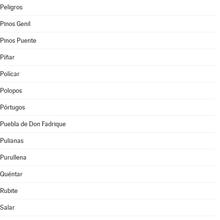
Peligros
Pinos Genil
Pinos Puente
Píñar
Polícar
Polopos
Pórtugos
Puebla de Don Fadrique
Pulianas
Purullena
Quéntar
Rubite
Salar