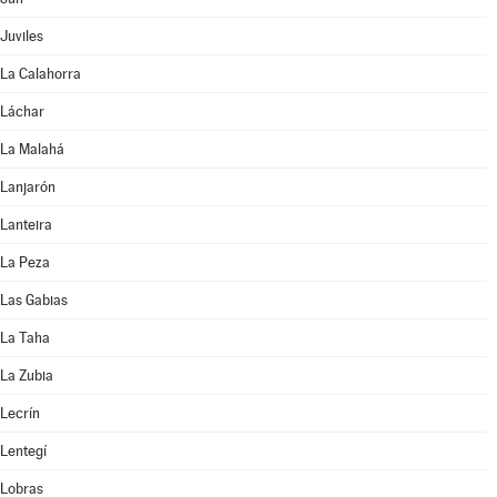
Juviles
La Calahorra
Láchar
La Malahá
Lanjarón
Lanteira
La Peza
Las Gabias
La Taha
La Zubia
Lecrín
Lentegí
Lobras