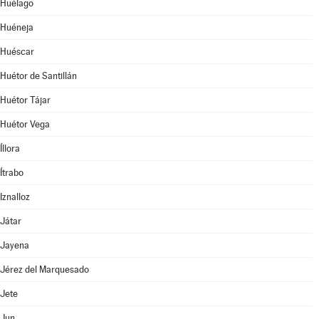
Huélago
Huéneja
Huéscar
Huétor de Santillán
Huétor Tájar
Huétor Vega
Íllora
Ítrabo
Iznalloz
Játar
Jayena
Jérez del Marquesado
Jete
Jun