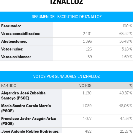
IZNALLOZ
RESUMEN DEL ESCRUTINIO DE IZNALLOZ
Escrutado:
100 %
Votos contabilizados:
2.431
63,52 %
Abstenciones:
1.396
36,48 %
Votos nulos:
126
5,18 %
Votos en blanco:
39
1,69 %
VOTOS POR SENADORES EN IZNALLOZ
PARTIDO
VOTOS
%
Alejandro José Zubeldía
1.130
49,87 %
Santoyo (PSOE)
María Sandra García Martín
1.089
48,06 %
(PSOE)
Francisco Javier Aragón Ariza
1.077
47,53 %
(PSOE)
José Antonio Robles Rodríguez
482
21,27 %