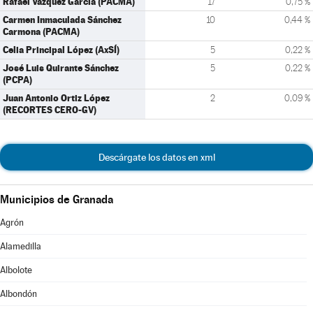
Rafael Vázquez García (PACMA)
17
0,75 %
Carmen Inmaculada Sánchez
10
0,44 %
Carmona (PACMA)
Celia Principal López (AxSÍ)
5
0,22 %
José Luis Quirante Sánchez
5
0,22 %
(PCPA)
Juan Antonio Ortiz López
2
0,09 %
(RECORTES CERO-GV)
Descárgate los datos en xml
Municipios de Granada
Agrón
Alamedilla
Albolote
Albondón