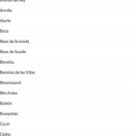
Arenas del Rey
Armilla
Atarfe
Baza
Beas de Granada
Beas de Guadix
Benalúa
Benalúa de las Villas
Benamaurel
Bérchules
Bubión
Busquístar
Cacín
Cádiar