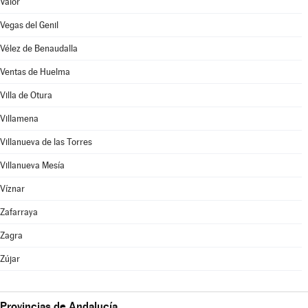
Válor
Vegas del Genil
Vélez de Benaudalla
Ventas de Huelma
Villa de Otura
Villamena
Villanueva de las Torres
Villanueva Mesía
Víznar
Zafarraya
Zagra
Zújar
Provincias de Andalucía