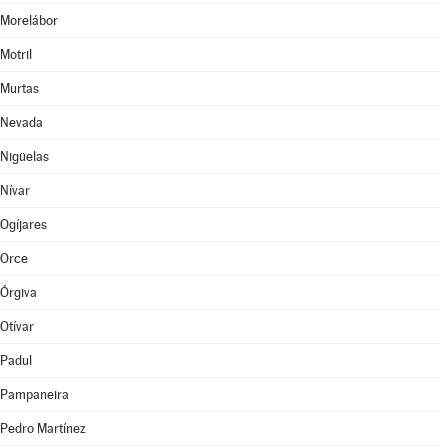
Morelábor
Motril
Murtas
Nevada
Nigüelas
Nívar
Ogíjares
Orce
Órgiva
Otívar
Padul
Pampaneira
Pedro Martínez