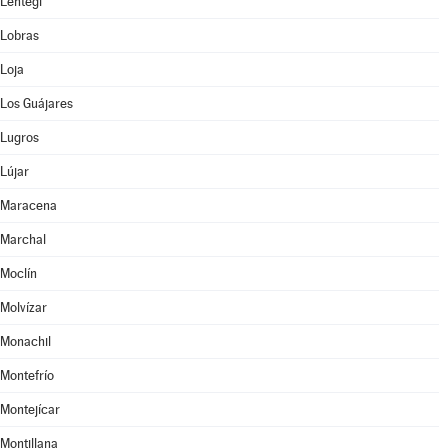
Lentegí
Lobras
Loja
Los Guájares
Lugros
Lújar
Maracena
Marchal
Moclín
Molvízar
Monachil
Montefrío
Montejícar
Montillana