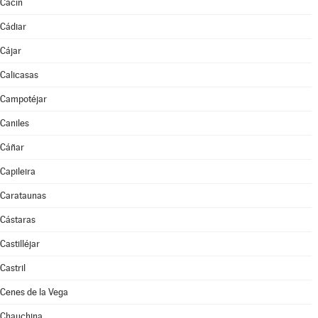
Cacín
Cádiar
Cájar
Calicasas
Campotéjar
Caniles
Cáñar
Capileira
Carataunas
Cástaras
Castilléjar
Castril
Cenes de la Vega
Chauchina