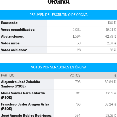
ÓRGIVA
RESUMEN DEL ESCRUTINIO DE ÓRGIVA
Escrutado:
100 %
Votos contabilizados:
2.091
57,21 %
Abstenciones:
1.564
42,79 %
Votos nulos:
60
2,87 %
Votos en blanco:
28
1,38 %
VOTOS POR SENADORES EN ÓRGIVA
PARTIDO
VOTOS
%
Alejandro José Zubeldía
798
39,84 %
Santoyo (PSOE)
María Sandra García Martín
781
38,99 %
(PSOE)
Francisco Javier Aragón Ariza
766
38,24 %
(PSOE)
José Antonio Robles Rodríguez
584
29,16 %