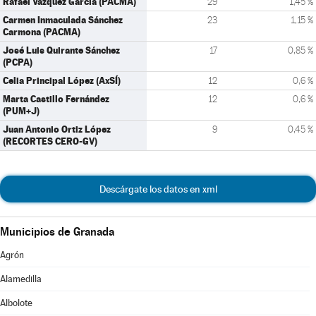
Rafael Vázquez García (PACMA)
29
1,45 %
Carmen Inmaculada Sánchez
23
1,15 %
Carmona (PACMA)
José Luis Quirante Sánchez
17
0,85 %
(PCPA)
Celia Principal López (AxSÍ)
12
0,6 %
Marta Castillo Fernández
12
0,6 %
(PUM+J)
Juan Antonio Ortiz López
9
0,45 %
(RECORTES CERO-GV)
Descárgate los datos en xml
Municipios de Granada
Agrón
Alamedilla
Albolote