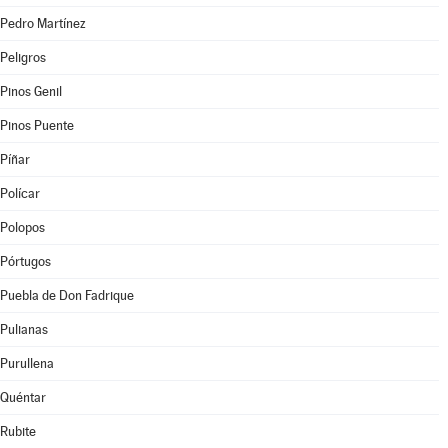
Pedro Martínez
Peligros
Pinos Genil
Pinos Puente
Píñar
Polícar
Polopos
Pórtugos
Puebla de Don Fadrique
Pulianas
Purullena
Quéntar
Rubite