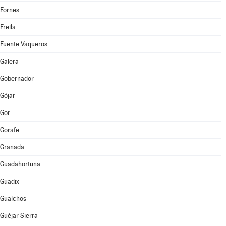
Fornes
Freila
Fuente Vaqueros
Galera
Gobernador
Gójar
Gor
Gorafe
Granada
Guadahortuna
Guadix
Gualchos
Güéjar Sierra