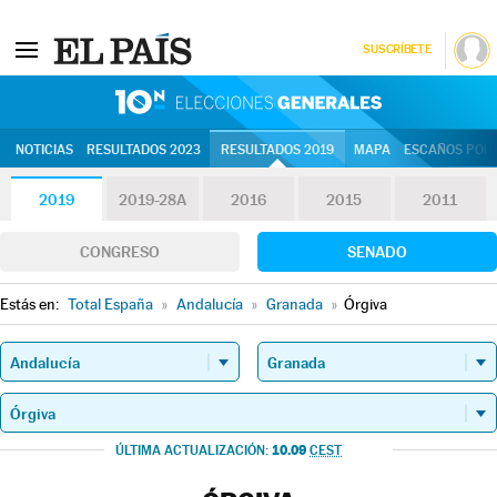
SUSCRÍBETE
10N | Eleccion
NOTICIAS
RESULTADOS 2023
RESULTADOS 2019
MAPA
ESCAÑOS POR 
2019
2019-28A
2016
2015
2011
CONGRESO
SENADO
Estás en:
Total España
»
Andalucía
»
Granada
»
Órgiva
10.09
ÚLTIMA ACTUALIZACIÓN:
CEST