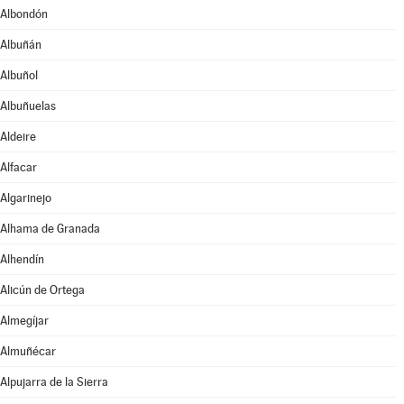
Albondón
Albuñán
Albuñol
Albuñuelas
Aldeire
Alfacar
Algarinejo
Alhama de Granada
Alhendín
Alicún de Ortega
Almegíjar
Almuñécar
Alpujarra de la Sierra