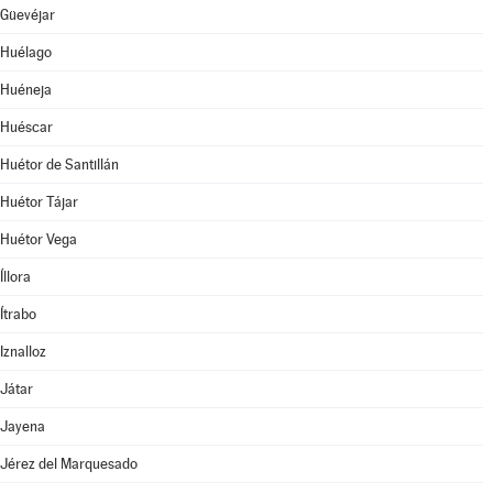
Güevéjar
Huélago
Huéneja
Huéscar
Huétor de Santillán
Huétor Tájar
Huétor Vega
Íllora
Ítrabo
Iznalloz
Játar
Jayena
Jérez del Marquesado