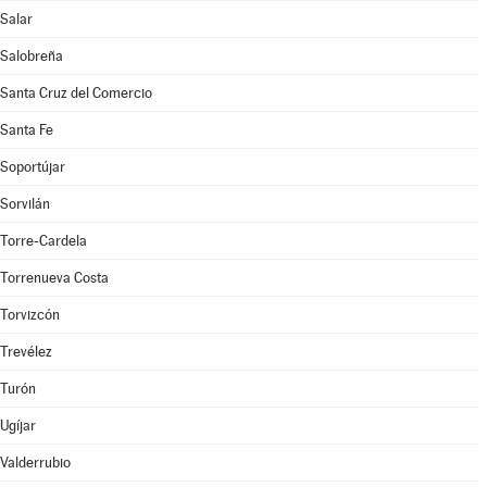
Salar
Salobreña
Santa Cruz del Comercio
Santa Fe
Soportújar
Sorvilán
Torre-Cardela
Torrenueva Costa
Torvizcón
Trevélez
Turón
Ugíjar
Valderrubio