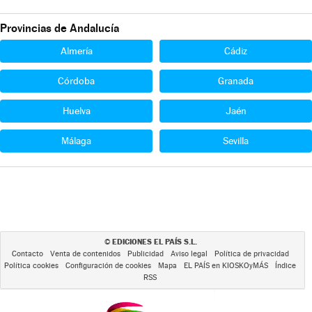
Provincias de Andalucía
Almería
Cádiz
Córdoba
Granada
Huelva
Jaén
Málaga
Sevilla
EDICIONES EL PAÍS S.L.
©
Contacto
Venta de contenidos
Publicidad
Aviso legal
Política de privacidad
Política cookies
Configuración de cookies
Mapa
EL PAÍS en KIOSKOyMÁS
Índice
RSS