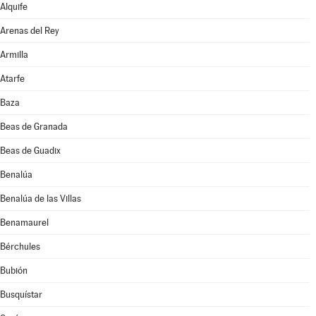
Alquife
Arenas del Rey
Armilla
Atarfe
Baza
Beas de Granada
Beas de Guadix
Benalúa
Benalúa de las Villas
Benamaurel
Bérchules
Bubión
Busquístar