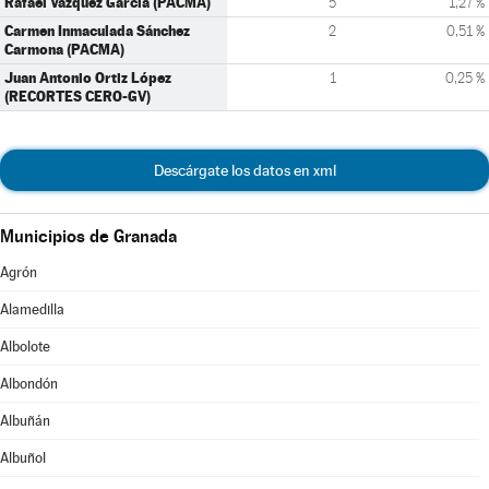
Rafael Vázquez García (PACMA)
5
1,27 %
Carmen Inmaculada Sánchez
2
0,51 %
Carmona (PACMA)
Juan Antonio Ortiz López
1
0,25 %
(RECORTES CERO-GV)
Descárgate los datos en xml
Municipios de Granada
Agrón
Alamedilla
Albolote
Albondón
Albuñán
Albuñol