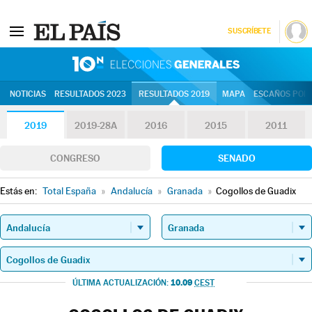
SUSCRÍBETE
10N | Eleccion
NOTICIAS
RESULTADOS 2023
RESULTADOS 2019
MAPA
ESCAÑOS POR 
2019
2019-28A
2016
2015
2011
CONGRESO
SENADO
Estás en:
Total España
»
Andalucía
»
Granada
»
Cogollos de Guadix
10.09
ÚLTIMA ACTUALIZACIÓN:
CEST