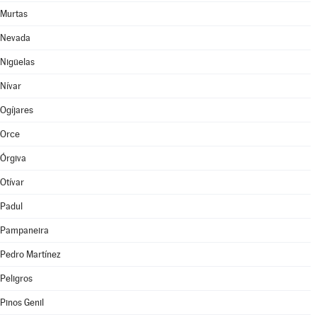
Murtas
Nevada
Nigüelas
Nívar
Ogíjares
Orce
Órgiva
Otívar
Padul
Pampaneira
Pedro Martínez
Peligros
Pinos Genil