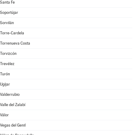
Santa Fe
Soportújar
Sorvilán
Torre-Cardela
Torrenueva Costa
Torvizcón
Trevélez
Turón
Ugíjar
Valderrubio
Valle del Zalabí
Válor
Vegas del Genil