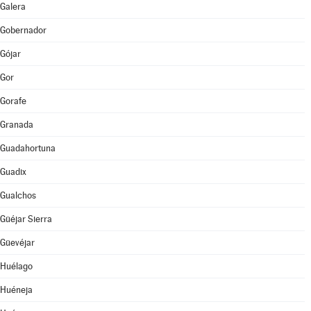
Galera
Gobernador
Gójar
Gor
Gorafe
Granada
Guadahortuna
Guadix
Gualchos
Güéjar Sierra
Güevéjar
Huélago
Huéneja