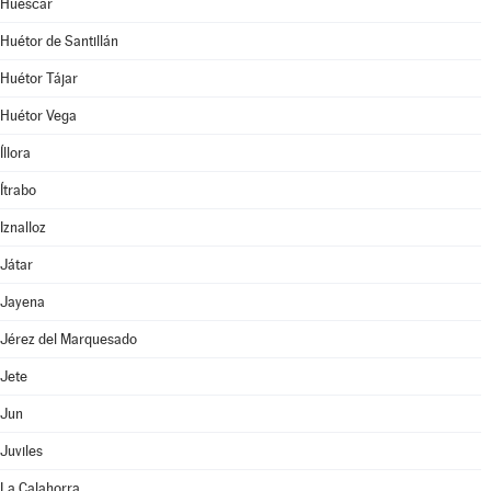
Huéscar
Huétor de Santillán
Huétor Tájar
Huétor Vega
Íllora
Ítrabo
Iznalloz
Játar
Jayena
Jérez del Marquesado
Jete
Jun
Juviles
La Calahorra