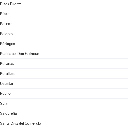
Pinos Puente
Píñar
Polícar
Polopos
Pórtugos
Puebla de Don Fadrique
Pulianas
Purullena
Quéntar
Rubite
Salar
Salobreña
Santa Cruz del Comercio