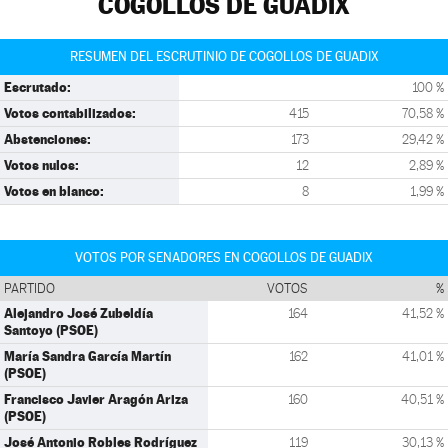
COGOLLOS DE GUADIX
RESUMEN DEL ESCRUTINIO DE COGOLLOS DE GUADIX
Escrutado:
100 %
Votos contabilizados:
415
70,58 %
Abstenciones:
173
29,42 %
Votos nulos:
12
2,89 %
Votos en blanco:
8
1,99 %
VOTOS POR SENADORES EN COGOLLOS DE GUADIX
PARTIDO
VOTOS
%
Alejandro José Zubeldía
164
41,52 %
Santoyo (PSOE)
María Sandra García Martín
162
41,01 %
(PSOE)
Francisco Javier Aragón Ariza
160
40,51 %
(PSOE)
José Antonio Robles Rodríguez
119
30,13 %