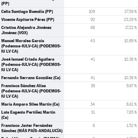
(PP)
Celia Santiago Buendía (PP)
109
27,59 %
Vicente Azpitarte Pérez (PP)
92
23,29 %
Cristina Alejandra Jiménez
68
17,22 %
Jiménez (VOX)
Manuel Morales García
43
10,89 %
(Podemos-IULV-CA) (PODEMOS-
IU LV CA)
José Ismael Criado Aguilera
41
10,38 %
(Podemos-IULV-CA) (PODEMOS-
IU LV CA)
Fernando Serrano González (Cs)
41
10,38 %
Francisca Sánchez Alías
39
9,87 %
(Podemos-IULV-CA) (PODEMOS-
IU LV CA)
María Amparo Siles Martín (Cs)
34
8,61 %
Luis Eugenio Pertíñez Martín
31
7,85 %
(Cs)
Francisco Javier Fernández
6
1,52 %
Sánchez (MÁS PAÍS-ANDALUCÍA)