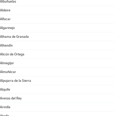
Albuñuelas
Aldeire
Alfacar
Algarinejo
Alhama de Granada
Alhendín
Alicún de Ortega
Almegíjar
Almuñécar
Alpujarra de la Sierra
Alquife
Arenas del Rey
Armilla
Atarfe