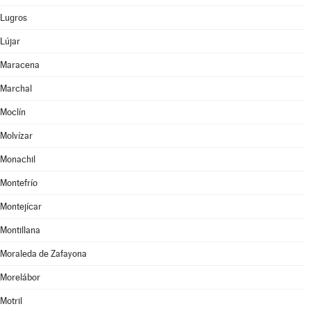
Lugros
Lújar
Maracena
Marchal
Moclín
Molvízar
Monachil
Montefrío
Montejícar
Montillana
Moraleda de Zafayona
Morelábor
Motril