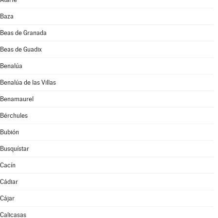
Baza
Beas de Granada
Beas de Guadix
Benalúa
Benalúa de las Villas
Benamaurel
Bérchules
Bubión
Busquístar
Cacín
Cádiar
Cájar
Calicasas