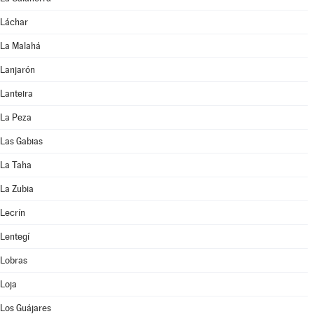
Láchar
La Malahá
Lanjarón
Lanteira
La Peza
Las Gabias
La Taha
La Zubia
Lecrín
Lentegí
Lobras
Loja
Los Guájares