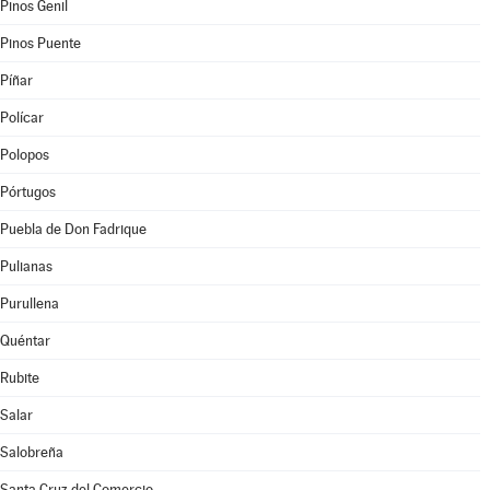
Pinos Genil
Pinos Puente
Píñar
Polícar
Polopos
Pórtugos
Puebla de Don Fadrique
Pulianas
Purullena
Quéntar
Rubite
Salar
Salobreña
Santa Cruz del Comercio