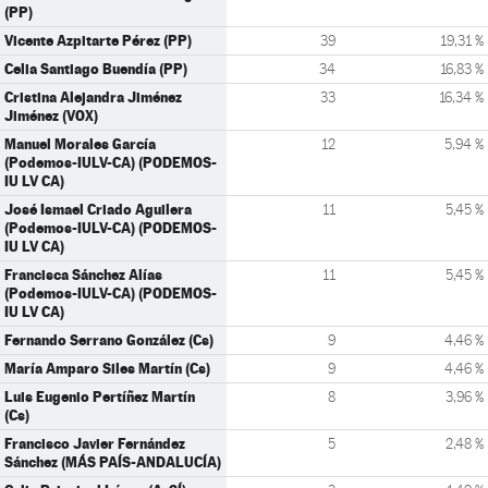
(PP)
Vicente Azpitarte Pérez (PP)
39
19,31 %
Celia Santiago Buendía (PP)
34
16,83 %
Cristina Alejandra Jiménez
33
16,34 %
Jiménez (VOX)
Manuel Morales García
12
5,94 %
(Podemos-IULV-CA) (PODEMOS-
IU LV CA)
José Ismael Criado Aguilera
11
5,45 %
(Podemos-IULV-CA) (PODEMOS-
IU LV CA)
Francisca Sánchez Alías
11
5,45 %
(Podemos-IULV-CA) (PODEMOS-
IU LV CA)
Fernando Serrano González (Cs)
9
4,46 %
María Amparo Siles Martín (Cs)
9
4,46 %
Luis Eugenio Pertíñez Martín
8
3,96 %
(Cs)
Francisco Javier Fernández
5
2,48 %
Sánchez (MÁS PAÍS-ANDALUCÍA)