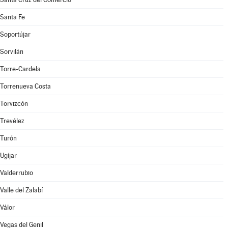
Santa Fe
Soportújar
Sorvilán
Torre-Cardela
Torrenueva Costa
Torvizcón
Trevélez
Turón
Ugíjar
Valderrubio
Valle del Zalabí
Válor
Vegas del Genil