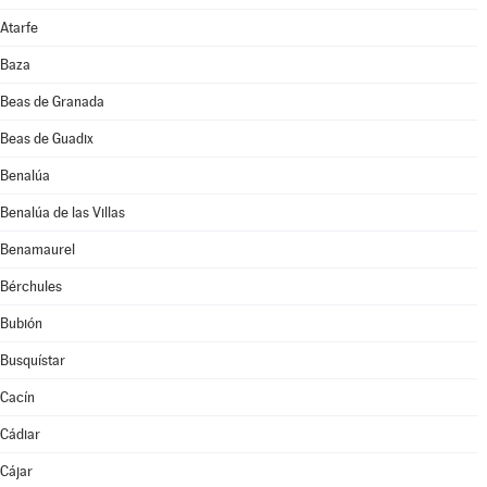
Atarfe
Baza
Beas de Granada
Beas de Guadix
Benalúa
Benalúa de las Villas
Benamaurel
Bérchules
Bubión
Busquístar
Cacín
Cádiar
Cájar