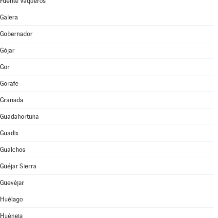
Fuente Vaqueros
Galera
Gobernador
Gójar
Gor
Gorafe
Granada
Guadahortuna
Guadix
Gualchos
Güéjar Sierra
Güevéjar
Huélago
Huéneja