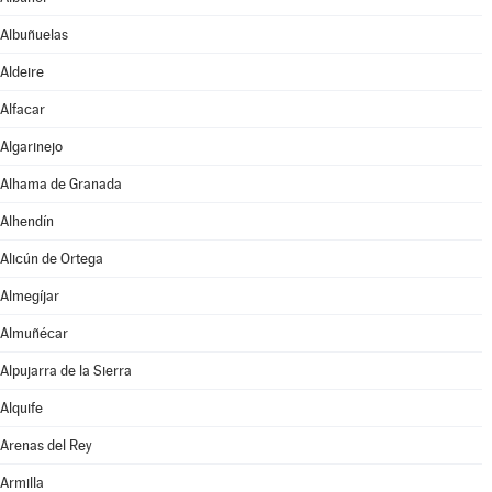
Albuñuelas
Aldeire
Alfacar
Algarinejo
Alhama de Granada
Alhendín
Alicún de Ortega
Almegíjar
Almuñécar
Alpujarra de la Sierra
Alquife
Arenas del Rey
Armilla