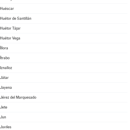
Huéscar
Huétor de Santillán
Huétor Tájar
Huétor Vega
Íllora
Ítrabo
Iznalloz
Játar
Jayena
Jérez del Marquesado
Jete
Jun
Juviles