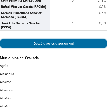
Celia Principal López (AxSÍ)
3
1,49 %
Rafael Vázquez García (PACMA)
1
0,5 %
Carmen Inmaculada Sánchez
1
0,5 %
Carmona (PACMA)
José Luis Quirante Sánchez
1
0,5 %
(PCPA)
Descárgate los datos en xml
Municipios de Granada
Agrón
Alamedilla
Albolote
Albondón
Albuñán
Albuñol