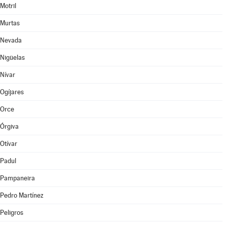
Motril
Murtas
Nevada
Nigüelas
Nívar
Ogíjares
Orce
Órgiva
Otívar
Padul
Pampaneira
Pedro Martínez
Peligros