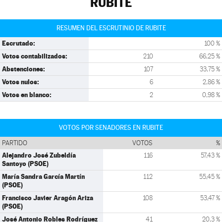
RUBITE
RESUMEN DEL ESCRUTINIO DE RUBITE
Escrutado:
100 %
Votos contabilizados:
210
66,25 %
Abstenciones:
107
33,75 %
Votos nulos:
6
2,86 %
Votos en blanco:
2
0,98 %
VOTOS POR SENADORES EN RUBITE
PARTIDO
VOTOS
%
Alejandro José Zubeldía
116
57,43 %
Santoyo (PSOE)
María Sandra García Martín
112
55,45 %
(PSOE)
Francisco Javier Aragón Ariza
108
53,47 %
(PSOE)
José Antonio Robles Rodríguez
41
20,3 %