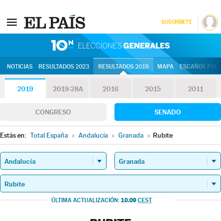
SUSCRÍBETE
10N | Eleccion
NOTICIAS
RESULTADOS 2023
RESULTADOS 2019
MAPA
ESCAÑOS POR 
2019
2019-28A
2016
2015
2011
CONGRESO
SENADO
Estás en:
Total España
»
Andalucía
»
Granada
»
Rubite
10.09
ÚLTIMA ACTUALIZACIÓN:
CEST