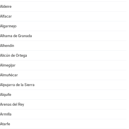
Aldeire
Alfacar
Algarinejo
Alhama de Granada
Alhendín
Alicún de Ortega
Almegíjar
Almuñécar
Alpujarra de la Sierra
Alquife
Arenas del Rey
Armilla
Atarfe