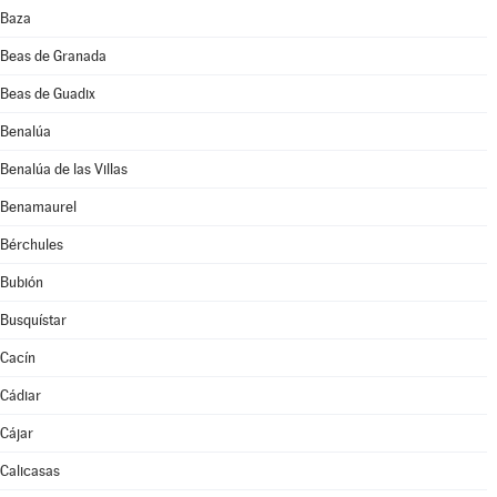
Baza
Beas de Granada
Beas de Guadix
Benalúa
Benalúa de las Villas
Benamaurel
Bérchules
Bubión
Busquístar
Cacín
Cádiar
Cájar
Calicasas