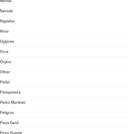
Murtas
Nevada
Nigüelas
Nívar
Ogíjares
Orce
Órgiva
Otívar
Padul
Pampaneira
Pedro Martínez
Peligros
Pinos Genil
Pinos Puente