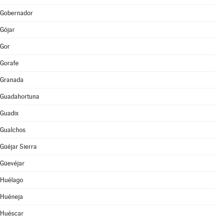
Gobernador
Gójar
Gor
Gorafe
Granada
Guadahortuna
Guadix
Gualchos
Güéjar Sierra
Güevéjar
Huélago
Huéneja
Huéscar