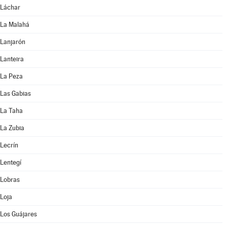
Láchar
La Malahá
Lanjarón
Lanteira
La Peza
Las Gabias
La Taha
La Zubia
Lecrín
Lentegí
Lobras
Loja
Los Guájares