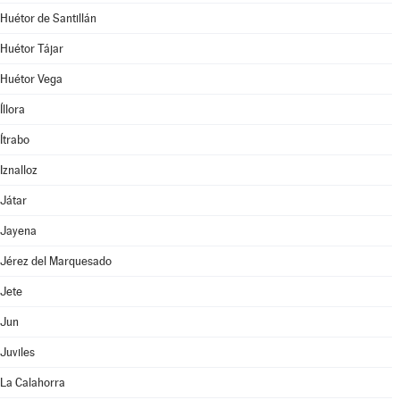
Huétor de Santillán
Huétor Tájar
Huétor Vega
Íllora
Ítrabo
Iznalloz
Játar
Jayena
Jérez del Marquesado
Jete
Jun
Juviles
La Calahorra