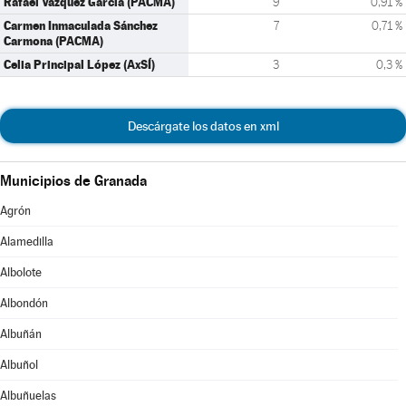
Rafael Vázquez García (PACMA)
9
0,91 %
Carmen Inmaculada Sánchez
7
0,71 %
Carmona (PACMA)
Celia Principal López (AxSÍ)
3
0,3 %
Descárgate los datos en xml
Municipios de Granada
Agrón
Alamedilla
Albolote
Albondón
Albuñán
Albuñol
Albuñuelas