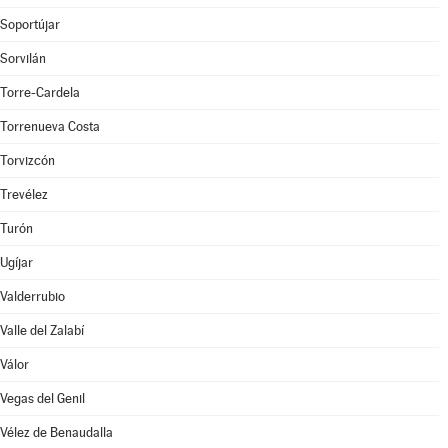
Soportújar
Sorvilán
Torre-Cardela
Torrenueva Costa
Torvizcón
Trevélez
Turón
Ugíjar
Valderrubio
Valle del Zalabí
Válor
Vegas del Genil
Vélez de Benaudalla