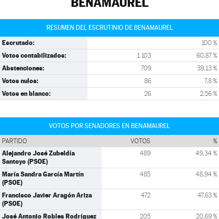
BENAMAUREL
RESUMEN DEL ESCRUTINIO DE BENAMAUREL
Escrutado:
100 %
Votos contabilizados:
1.103
60,87 %
Abstenciones:
709
39,13 %
Votos nulos:
86
7,8 %
Votos en blanco:
26
2,56 %
VOTOS POR SENADORES EN BENAMAUREL
PARTIDO
VOTOS
%
Alejandro José Zubeldía
489
49,34 %
Santoyo (PSOE)
María Sandra García Martín
485
48,94 %
(PSOE)
Francisco Javier Aragón Ariza
472
47,63 %
(PSOE)
José Antonio Robles Rodríguez
205
20,69 %