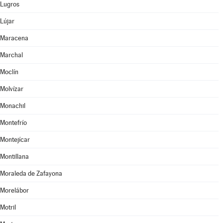
Lugros
Lújar
Maracena
Marchal
Moclín
Molvízar
Monachil
Montefrío
Montejícar
Montillana
Moraleda de Zafayona
Morelábor
Motril