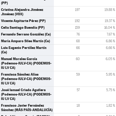
(PP)
Cristina Alejandra Jiménez
197
19,88 %
Jiménez (VOX)
Vicente Azpitarte Pérez (PP)
192
19,37 %
Celia Santiago Buendía (PP)
159
16,04 %
Fernando Serrano González (Cs)
76
7,67 %
María Amparo Siles Martín (Cs)
68
6,86 %
Luis Eugenio Pertíñez Martín
66
6,66 %
(Cs)
Manuel Morales García
60
6,05 %
(Podemos-IULV-CA) (PODEMOS-
IU LV CA)
Francisca Sánchez Alías
59
5,95 %
(Podemos-IULV-CA) (PODEMOS-
IU LV CA)
José Ismael Criado Aguilera
57
5,75 %
(Podemos-IULV-CA) (PODEMOS-
IU LV CA)
Francisco Javier Fernández
18
1,82 %
Sánchez (MÁS PAÍS-ANDALUCÍA)