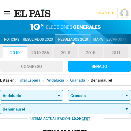
SUSCRÍBETE
10N | Eleccion
NOTICIAS
RESULTADOS 2023
RESULTADOS 2019
MAPA
ESCAÑOS POR 
2019
2019-28A
2016
2015
2011
CONGRESO
SENADO
Estás en:
Total España
»
Andalucía
»
Granada
»
Benamaurel
10.09
ÚLTIMA ACTUALIZACIÓN:
CEST