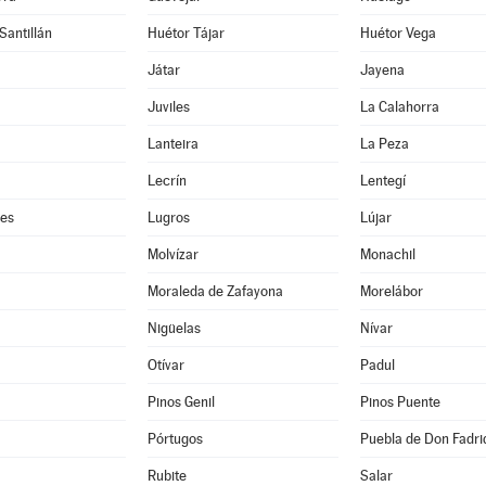
Santillán
Huétor Tájar
Huétor Vega
Játar
Jayena
Juviles
La Calahorra
Lanteira
La Peza
Lecrín
Lentegí
res
Lugros
Lújar
Molvízar
Monachil
Moraleda de Zafayona
Morelábor
Nigüelas
Nívar
Otívar
Padul
Pinos Genil
Pinos Puente
Pórtugos
Puebla de Don Fadri
Rubite
Salar