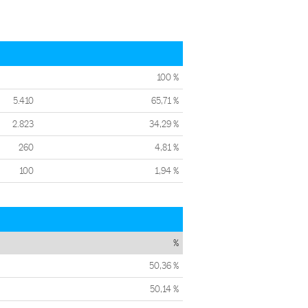
100 %
5.410
65,71 %
2.823
34,29 %
260
4,81 %
100
1,94 %
%
50,36 %
50,14 %