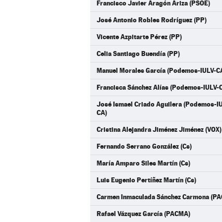
Francisco Javier Aragón Ariza (PSOE)
José Antonio Robles Rodríguez (PP)
Vicente Azpitarte Pérez (PP)
Celia Santiago Buendía (PP)
Manuel Morales García (Podemos-IULV-C
Francisca Sánchez Alías (Podemos-IULV-
José Ismael Criado Aguilera (Podemos-
CA)
Cristina Alejandra Jiménez Jiménez (VOX)
Fernando Serrano González (Cs)
María Amparo Siles Martín (Cs)
Luis Eugenio Pertíñez Martín (Cs)
Carmen Inmaculada Sánchez Carmona (P
Rafael Vázquez García (PACMA)