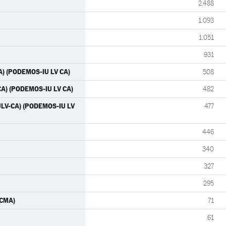
2.488
1.093
1.051
931
A) (PODEMOS-IU LV CA)
508
CA) (PODEMOS-IU LV CA)
482
IULV-CA) (PODEMOS-IU LV
477
446
340
327
295
ACMA)
71
61