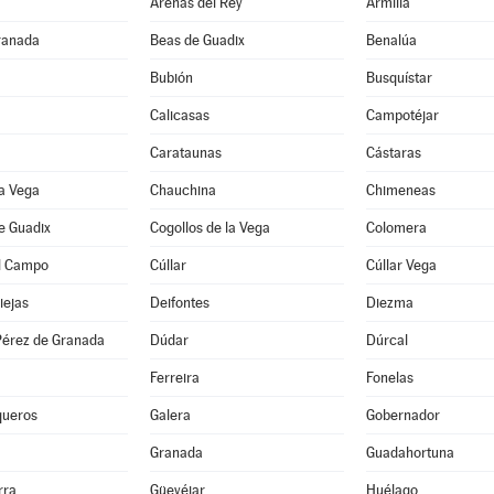
Arenas del Rey
Armilla
ranada
Beas de Guadix
Benalúa
Bubión
Busquístar
Calicasas
Campotéjar
Carataunas
Cástaras
a Vega
Chauchina
Chimeneas
e Guadix
Cogollos de la Vega
Colomera
l Campo
Cúllar
Cúllar Vega
iejas
Deifontes
Diezma
érez de Granada
Dúdar
Dúrcal
Ferreira
Fonelas
queros
Galera
Gobernador
Granada
Guadahortuna
rra
Güevéjar
Huélago