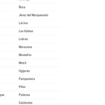
Íllora
Jérez del Marquesado
Láchar
Las Gabias
Lobras
Maracena
Montefrío
Motril
Ogíjares
Pampaneira
Píñar
que
Pulianas
Salobreña