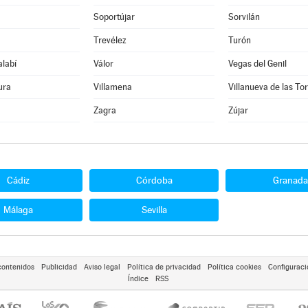
Soportújar
Sorvilán
Trevélez
Turón
alabí
Válor
Vegas del Genil
ura
Villamena
Villanueva de las To
Zagra
Zújar
Cádiz
Córdoba
Granada
Málaga
Sevilla
contenidos
Publicidad
Aviso legal
Política de privacidad
Política cookies
Configuraci
Índice
RSS