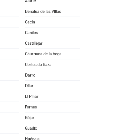
Atarfe
Benalúa de las Villas
Cacín
Caniles
Castilléjar
Churriana de la Vega
Cortes de Baza
Darro
Dílar
El Pinar
Fornes
Gójar
Guadix
Huéneja