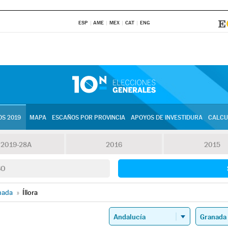
ESP
AME
MEX
CAT
ENG
S 2019
MAPA
ESCAÑOS POR PROVINCIA
APOYOS DE INVESTIDURA
CALCU
2019-28A
2016
2015
SO
nada
»
Íllora