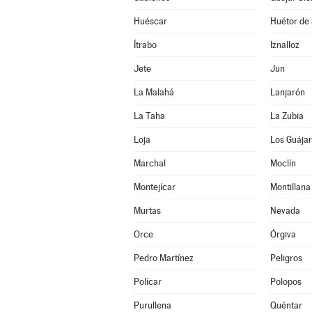
Huéscar
Huétor de 
Ítrabo
Iznalloz
Jete
Jun
La Malahá
Lanjarón
La Taha
La Zubia
Loja
Los Guája
Marchal
Moclín
Montejícar
Montillana
Murtas
Nevada
Orce
Órgiva
Pedro Martínez
Peligros
Polícar
Polopos
Purullena
Quéntar