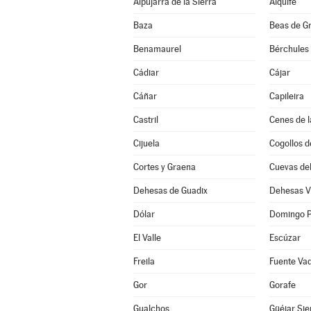
Alpujarra de la Sierra
Alquife
Baza
Beas de G
Benamaurel
Bérchules
Cádiar
Cájar
Cáñar
Capileira
Castril
Cenes de l
Cijuela
Cogollos d
Cortes y Graena
Cuevas de
Dehesas de Guadix
Dehesas V
Dólar
Domingo P
El Valle
Escúzar
Freila
Fuente Va
Gor
Gorafe
Gualchos
Güéjar Sie