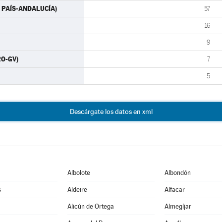
ÁS PAÍS-ANDALUCÍA)
57
16
9
RO-GV)
7
5
Descárgate los datos en xml
Albolote
Albondón
s
Aldeire
Alfacar
Alicún de Ortega
Almegíjar