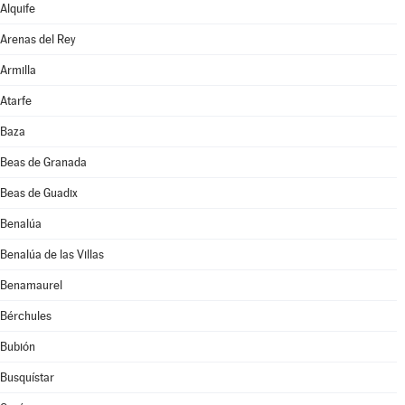
Alquife
Arenas del Rey
Armilla
Atarfe
Baza
Beas de Granada
Beas de Guadix
Benalúa
Benalúa de las Villas
Benamaurel
Bérchules
Bubión
Busquístar