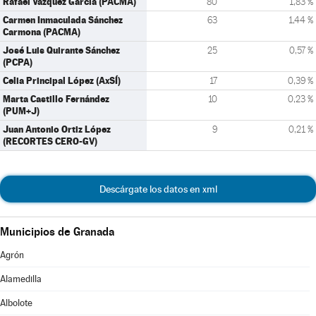
Rafael Vázquez García (PACMA)
80
1,83 %
Carmen Inmaculada Sánchez
63
1,44 %
Carmona (PACMA)
José Luis Quirante Sánchez
25
0,57 %
(PCPA)
Celia Principal López (AxSÍ)
17
0,39 %
Marta Castillo Fernández
10
0,23 %
(PUM+J)
Juan Antonio Ortiz López
9
0,21 %
(RECORTES CERO-GV)
Descárgate los datos en xml
Municipios de Granada
Agrón
Alamedilla
Albolote