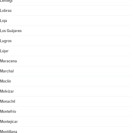
Lentegí
Lobras
Loja
Los Guájares
Lugros
Lújar
Maracena
Marchal
Moclín
Molvízar
Monachil
Montefrío
Montejícar
Montillana