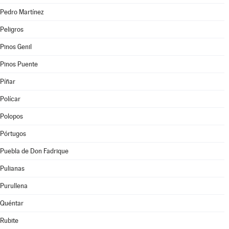
Pedro Martínez
Peligros
Pinos Genil
Pinos Puente
Píñar
Polícar
Polopos
Pórtugos
Puebla de Don Fadrique
Pulianas
Purullena
Quéntar
Rubite