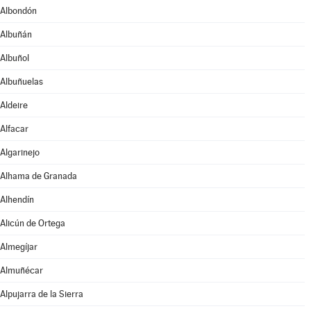
Albondón
Albuñán
Albuñol
Albuñuelas
Aldeire
Alfacar
Algarinejo
Alhama de Granada
Alhendín
Alicún de Ortega
Almegíjar
Almuñécar
Alpujarra de la Sierra