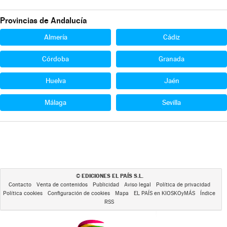
Provincias de Andalucía
Almería
Cádiz
Córdoba
Granada
Huelva
Jaén
Málaga
Sevilla
EDICIONES EL PAÍS S.L.
©
Contacto
Venta de contenidos
Publicidad
Aviso legal
Política de privacidad
Política cookies
Configuración de cookies
Mapa
EL PAÍS en KIOSKOyMÁS
Índice
RSS