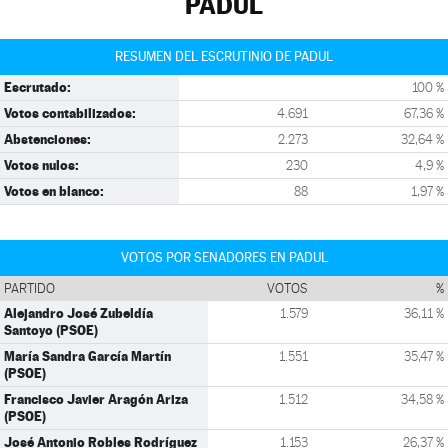
PADUL
RESUMEN DEL ESCRUTINIO DE PADUL
Escrutado:
100 %
Votos contabilizados:
4.691
67,36 %
Abstenciones:
2.273
32,64 %
Votos nulos:
230
4,9 %
Votos en blanco:
88
1,97 %
VOTOS POR SENADORES EN PADUL
PARTIDO
VOTOS
%
Alejandro José Zubeldía
1.579
36,11 %
Santoyo (PSOE)
María Sandra García Martín
1.551
35,47 %
(PSOE)
Francisco Javier Aragón Ariza
1.512
34,58 %
(PSOE)
José Antonio Robles Rodríguez
1.153
26,37 %