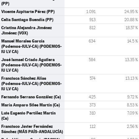
(PP)
Vicente Azpitarte Pérez (PP)
1.091
24,95 %
Celia Santiago Buendía (PP)
913
20,88 %
Cristina Alejandra Jiménez
812
18,57 %
Jiménez (VOX)
Manuel Morales García
634
14,5 %
(Podemos-IULV-CA) (PODEMOS-
IU LV CA)
José Ismael Criado Aguilera
584
13,35 %
(Podemos-IULV-CA) (PODEMOS-
IU LV CA)
Francisca Sánchez Alías
574
13,13 %
(Podemos-IULV-CA) (PODEMOS-
IU LV CA)
Fernando Serrano González (Cs)
425
9,72 %
María Amparo Siles Martín (Cs)
373
8,53 %
Luis Eugenio Pertíñez Martín
310
7,09 %
(Cs)
Francisco Javier Fernández
112
2,56 %
Sánchez (MÁS PAÍS-ANDALUCÍA)