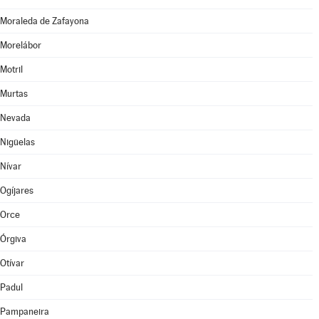
Moraleda de Zafayona
Morelábor
Motril
Murtas
Nevada
Nigüelas
Nívar
Ogíjares
Orce
Órgiva
Otívar
Padul
Pampaneira