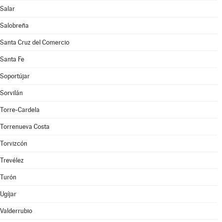
Salar
Salobreña
Santa Cruz del Comercio
Santa Fe
Soportújar
Sorvilán
Torre-Cardela
Torrenueva Costa
Torvizcón
Trevélez
Turón
Ugíjar
Valderrubio