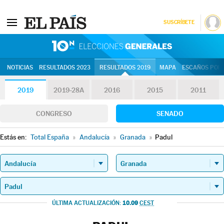
SUSCRÍBETE
10N | Eleccion
NOTICIAS
RESULTADOS 2023
RESULTADOS 2019
MAPA
ESCAÑOS POR 
2019
2019-28A
2016
2015
2011
CONGRESO
SENADO
Estás en:
Total España
»
Andalucía
»
Granada
»
Padul
10.09
ÚLTIMA ACTUALIZACIÓN:
CEST