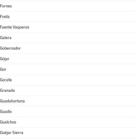
Fornes
Freila
Fuente Vaqueros
Galera
Gobernador
Gójar
Gor
Gorafe
Granada
Guadahortuna
Guadix
Gualchos
Güéjar Sierra