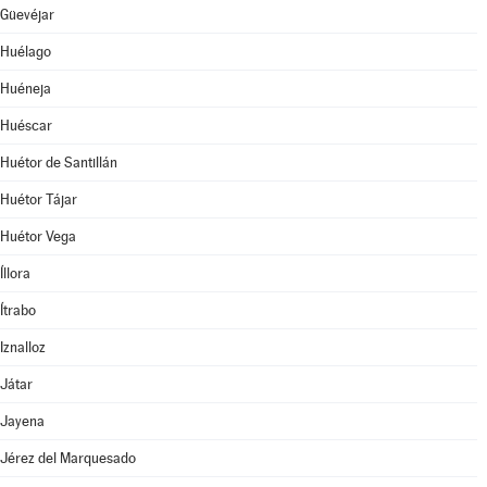
Güevéjar
Huélago
Huéneja
Huéscar
Huétor de Santillán
Huétor Tájar
Huétor Vega
Íllora
Ítrabo
Iznalloz
Játar
Jayena
Jérez del Marquesado