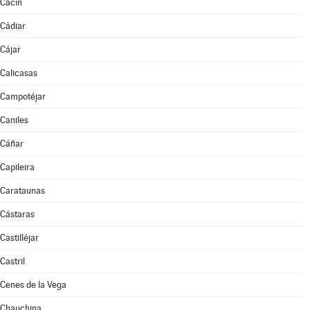
Cacín
Cádiar
Cájar
Calicasas
Campotéjar
Caniles
Cáñar
Capileira
Carataunas
Cástaras
Castilléjar
Castril
Cenes de la Vega
Chauchina