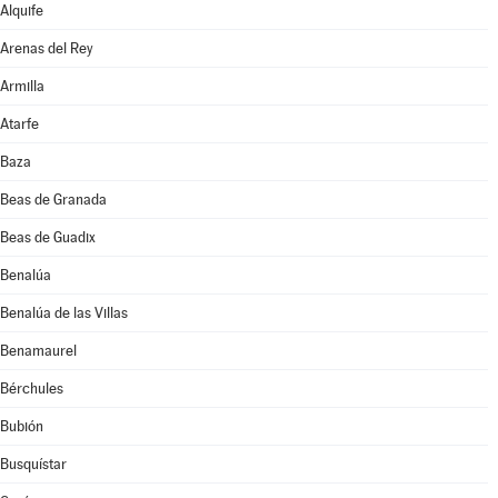
Alquife
Arenas del Rey
Armilla
Atarfe
Baza
Beas de Granada
Beas de Guadix
Benalúa
Benalúa de las Villas
Benamaurel
Bérchules
Bubión
Busquístar