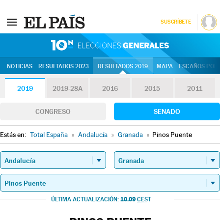
SUSCRÍBETE
10N | Eleccion
NOTICIAS
RESULTADOS 2023
RESULTADOS 2019
MAPA
ESCAÑOS POR 
2019
2019-28A
2016
2015
2011
CONGRESO
SENADO
Estás en:
Total España
»
Andalucía
»
Granada
»
Pinos Puente
10.09
ÚLTIMA ACTUALIZACIÓN:
CEST