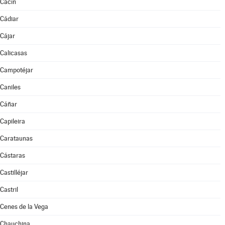
Cacín
Cádiar
Cájar
Calicasas
Campotéjar
Caniles
Cáñar
Capileira
Carataunas
Cástaras
Castilléjar
Castril
Cenes de la Vega
Chauchina