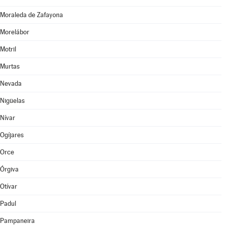
Moraleda de Zafayona
Morelábor
Motril
Murtas
Nevada
Nigüelas
Nívar
Ogíjares
Orce
Órgiva
Otívar
Padul
Pampaneira