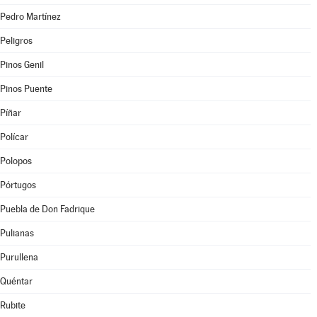
Pedro Martínez
Peligros
Pinos Genil
Pinos Puente
Píñar
Polícar
Polopos
Pórtugos
Puebla de Don Fadrique
Pulianas
Purullena
Quéntar
Rubite