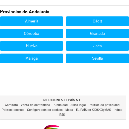
Provincias de Andalucía
Almería
Cádiz
Córdoba
Granada
Huelva
Jaén
Málaga
Sevilla
EDICIONES EL PAÍS S.L.
©
Contacto
Venta de contenidos
Publicidad
Aviso legal
Política de privacidad
Política cookies
Configuración de cookies
Mapa
EL PAÍS en KIOSKOyMÁS
Índice
RSS