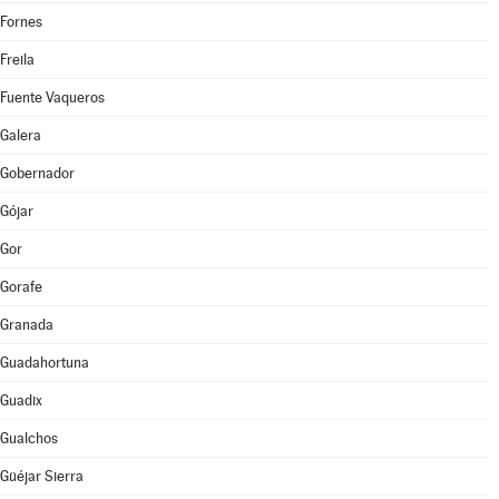
Fornes
Freila
Fuente Vaqueros
Galera
Gobernador
Gójar
Gor
Gorafe
Granada
Guadahortuna
Guadix
Gualchos
Güéjar Sierra