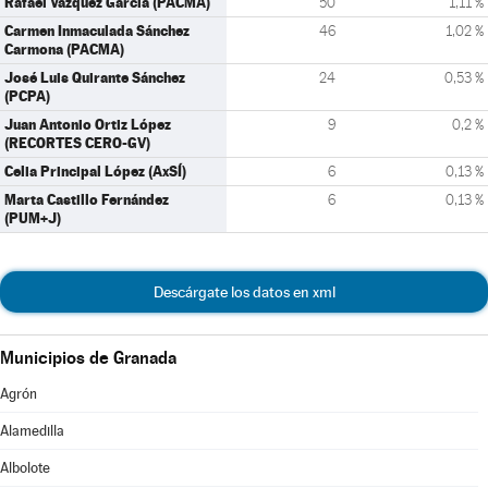
Rafael Vázquez García (PACMA)
50
1,11 %
Carmen Inmaculada Sánchez
46
1,02 %
Carmona (PACMA)
José Luis Quirante Sánchez
24
0,53 %
(PCPA)
Juan Antonio Ortiz López
9
0,2 %
(RECORTES CERO-GV)
Celia Principal López (AxSÍ)
6
0,13 %
Marta Castillo Fernández
6
0,13 %
(PUM+J)
Descárgate los datos en xml
Municipios de Granada
Agrón
Alamedilla
Albolote