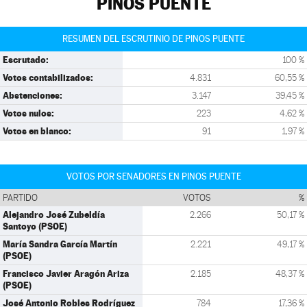
PINOS PUENTE
RESUMEN DEL ESCRUTINIO DE PINOS PUENTE
Escrutado:
100 %
Votos contabilizados:
4.831
60,55 %
Abstenciones:
3.147
39,45 %
Votos nulos:
223
4,62 %
Votos en blanco:
91
1,97 %
VOTOS POR SENADORES EN PINOS PUENTE
PARTIDO
VOTOS
%
Alejandro José Zubeldía
2.266
50,17 %
Santoyo (PSOE)
María Sandra García Martín
2.221
49,17 %
(PSOE)
Francisco Javier Aragón Ariza
2.185
48,37 %
(PSOE)
José Antonio Robles Rodríguez
784
17,36 %