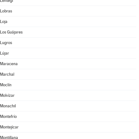
Lentegí
Lobras
Loja
Los Guájares
Lugros
Lújar
Maracena
Marchal
Moclín
Molvízar
Monachil
Montefrío
Montejícar
Montillana