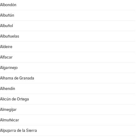
Albondón
Albuñán
Albuñol
Albuñuelas
Aldeire
Alfacar
Algarinejo
Alhama de Granada
Alhendín
Alicún de Ortega
Almegíjar
Almuñécar
Alpujarra de la Sierra