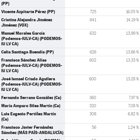
(PP)
Vicente Azpitarte Pérez (PP)
725
16,05 %
Cristina Alejandra Jiménez
641
14,19 %
Jiménez (VOX)
Manuel Morales García
632
13,99 %
(Podemos-IULV-CA) (PODEMOS-
IU LV CA)
Celia Santiago Buendía (PP)
626
13,86 %
Francisca Sánchez Alías
602
13,33 %
(Podemos-IULV-CA) (PODEMOS-
IU LV CA)
José Ismael Criado Aguilera
600
13,28 %
(Podemos-IULV-CA) (PODEMOS-
IU LV CA)
Fernando Serrano González (Cs)
360
7,97 %
María Amparo Siles Martín (Cs)
320
7,08 %
Luis Eugenio Pertíñez Martín
308
6,82 %
(Cs)
Francisco Javier Fernández
56
1,24 %
Sánchez (MÁS PAÍS-ANDALUCÍA)