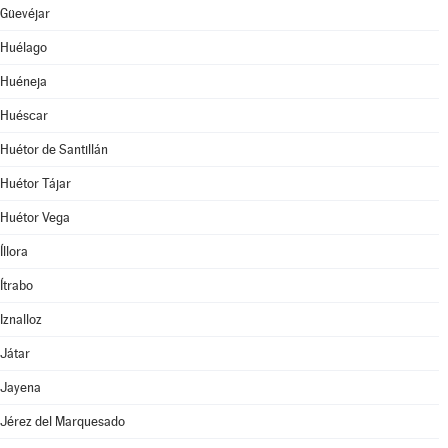
Güevéjar
Huélago
Huéneja
Huéscar
Huétor de Santillán
Huétor Tájar
Huétor Vega
Íllora
Ítrabo
Iznalloz
Játar
Jayena
Jérez del Marquesado