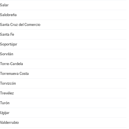
Salar
Salobreña
Santa Cruz del Comercio
Santa Fe
Soportújar
Sorvilán
Torre-Cardela
Torrenueva Costa
Torvizcón
Trevélez
Turón
Ugíjar
Valderrubio