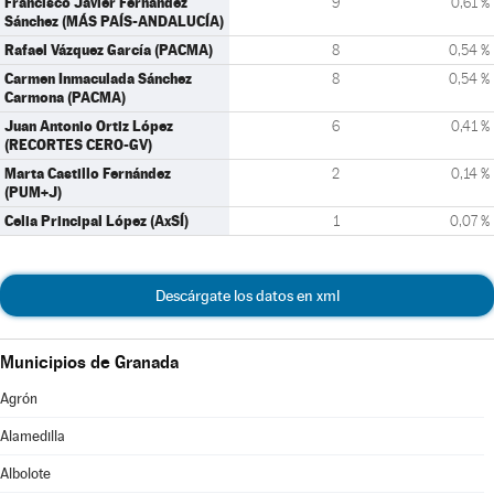
Francisco Javier Fernández
9
0,61 %
Sánchez (MÁS PAÍS-ANDALUCÍA)
Rafael Vázquez García (PACMA)
8
0,54 %
Carmen Inmaculada Sánchez
8
0,54 %
Carmona (PACMA)
Juan Antonio Ortiz López
6
0,41 %
(RECORTES CERO-GV)
Marta Castillo Fernández
2
0,14 %
(PUM+J)
Celia Principal López (AxSÍ)
1
0,07 %
Descárgate los datos en xml
Municipios de Granada
Agrón
Alamedilla
Albolote