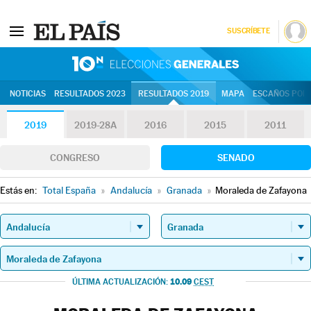
SUSCRÍBETE
10N | Eleccion
NOTICIAS
RESULTADOS 2023
RESULTADOS 2019
MAPA
ESCAÑOS POR 
2019
2019-28A
2016
2015
2011
CONGRESO
SENADO
Estás en:
Total España
»
Andalucía
»
Granada
»
Moraleda de Zafayona
10.09
ÚLTIMA ACTUALIZACIÓN:
CEST