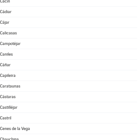
Cacín
Cádiar
Cájar
Calicasas
Campotéjar
Caniles
Cáñar
Capileira
Carataunas
Cástaras
Castilléjar
Castril
Cenes de la Vega
Chauchina