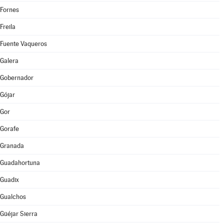
Fornes
Freila
Fuente Vaqueros
Galera
Gobernador
Gójar
Gor
Gorafe
Granada
Guadahortuna
Guadix
Gualchos
Güéjar Sierra