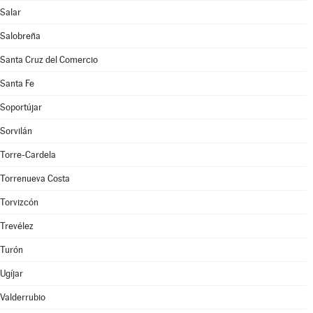
Salar
Salobreña
Santa Cruz del Comercio
Santa Fe
Soportújar
Sorvilán
Torre-Cardela
Torrenueva Costa
Torvizcón
Trevélez
Turón
Ugíjar
Valderrubio