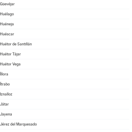
Güevéjar
Huélago
Huéneja
Huéscar
Huétor de Santillán
Huétor Tájar
Huétor Vega
Íllora
Ítrabo
Iznalloz
Játar
Jayena
Jérez del Marquesado