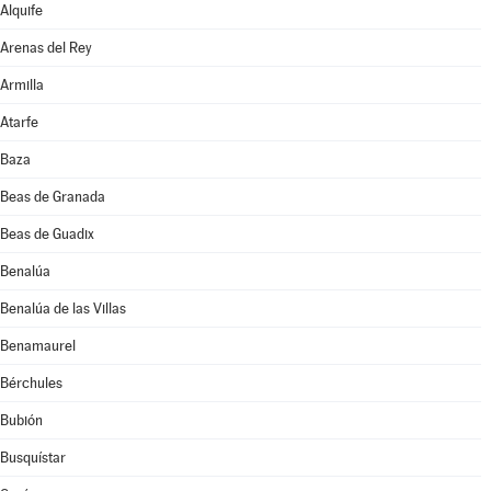
Alquife
Arenas del Rey
Armilla
Atarfe
Baza
Beas de Granada
Beas de Guadix
Benalúa
Benalúa de las Villas
Benamaurel
Bérchules
Bubión
Busquístar