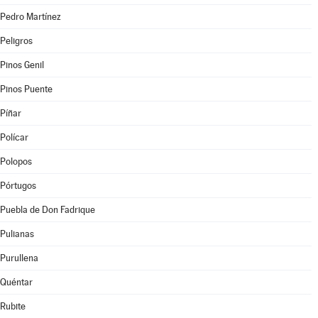
Pedro Martínez
Peligros
Pinos Genil
Pinos Puente
Píñar
Polícar
Polopos
Pórtugos
Puebla de Don Fadrique
Pulianas
Purullena
Quéntar
Rubite