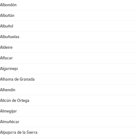
Albondón
Albuñán
Albuñol
Albuñuelas
Aldeire
Alfacar
Algarinejo
Alhama de Granada
Alhendín
Alicún de Ortega
Almegíjar
Almuñécar
Alpujarra de la Sierra