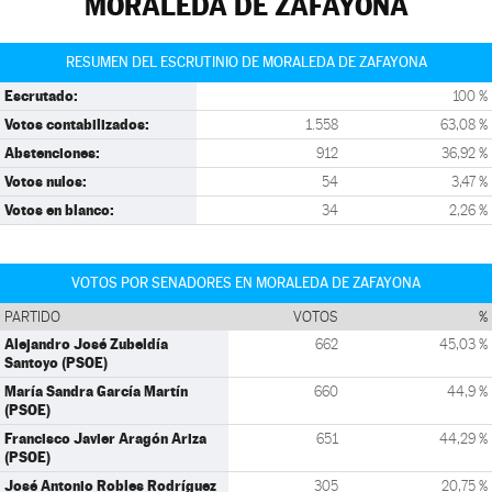
MORALEDA DE ZAFAYONA
RESUMEN DEL ESCRUTINIO DE MORALEDA DE ZAFAYONA
Escrutado:
100 %
Votos contabilizados:
1.558
63,08 %
Abstenciones:
912
36,92 %
Votos nulos:
54
3,47 %
Votos en blanco:
34
2,26 %
VOTOS POR SENADORES EN MORALEDA DE ZAFAYONA
PARTIDO
VOTOS
%
Alejandro José Zubeldía
662
45,03 %
Santoyo (PSOE)
María Sandra García Martín
660
44,9 %
(PSOE)
Francisco Javier Aragón Ariza
651
44,29 %
(PSOE)
José Antonio Robles Rodríguez
305
20,75 %