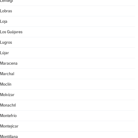
Lentegí
Lobras
Loja
Los Guájares
Lugros
Lújar
Maracena
Marchal
Moclín
Molvízar
Monachil
Montefrío
Montejícar
Montillana