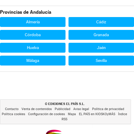
Provincias de Andalucía
Almería
Cádiz
Córdoba
Granada
Huelva
Jaén
Málaga
Sevilla
EDICIONES EL PAÍS S.L.
©
Contacto
Venta de contenidos
Publicidad
Aviso legal
Política de privacidad
Política cookies
Configuración de cookies
Mapa
EL PAÍS en KIOSKOyMÁS
Índice
RSS