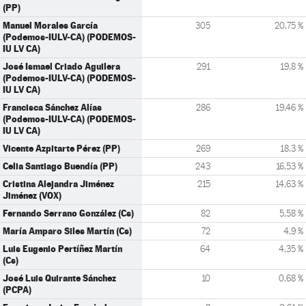
(PP)
Manuel Morales García
305
20,75 %
(Podemos-IULV-CA) (PODEMOS-
IU LV CA)
José Ismael Criado Aguilera
291
19,8 %
(Podemos-IULV-CA) (PODEMOS-
IU LV CA)
Francisca Sánchez Alías
286
19,46 %
(Podemos-IULV-CA) (PODEMOS-
IU LV CA)
Vicente Azpitarte Pérez (PP)
269
18,3 %
Celia Santiago Buendía (PP)
243
16,53 %
Cristina Alejandra Jiménez
215
14,63 %
Jiménez (VOX)
Fernando Serrano González (Cs)
82
5,58 %
María Amparo Siles Martín (Cs)
72
4,9 %
Luis Eugenio Pertíñez Martín
64
4,35 %
(Cs)
José Luis Quirante Sánchez
10
0,68 %
(PCPA)