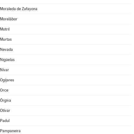
Moraleda de Zafayona
Morelábor
Motril
Murtas
Nevada
Nigüelas
Nívar
Ogíjares
Orce
Órgiva
Otívar
Padul
Pampaneira