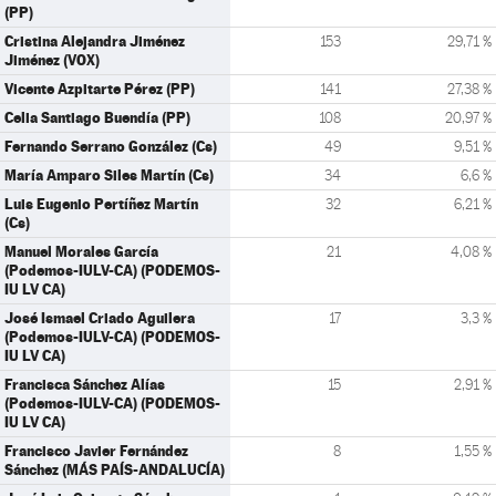
(PP)
Cristina Alejandra Jiménez
153
29,71 %
Jiménez (VOX)
Vicente Azpitarte Pérez (PP)
141
27,38 %
Celia Santiago Buendía (PP)
108
20,97 %
Fernando Serrano González (Cs)
49
9,51 %
María Amparo Siles Martín (Cs)
34
6,6 %
Luis Eugenio Pertíñez Martín
32
6,21 %
(Cs)
Manuel Morales García
21
4,08 %
(Podemos-IULV-CA) (PODEMOS-
IU LV CA)
José Ismael Criado Aguilera
17
3,3 %
(Podemos-IULV-CA) (PODEMOS-
IU LV CA)
Francisca Sánchez Alías
15
2,91 %
(Podemos-IULV-CA) (PODEMOS-
IU LV CA)
Francisco Javier Fernández
8
1,55 %
Sánchez (MÁS PAÍS-ANDALUCÍA)