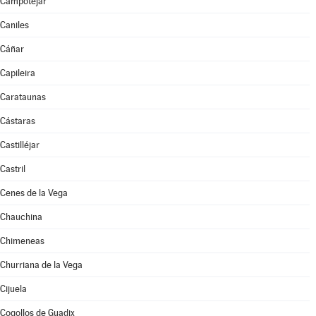
Campotéjar
Caniles
Cáñar
Capileira
Carataunas
Cástaras
Castilléjar
Castril
Cenes de la Vega
Chauchina
Chimeneas
Churriana de la Vega
Cijuela
Cogollos de Guadix