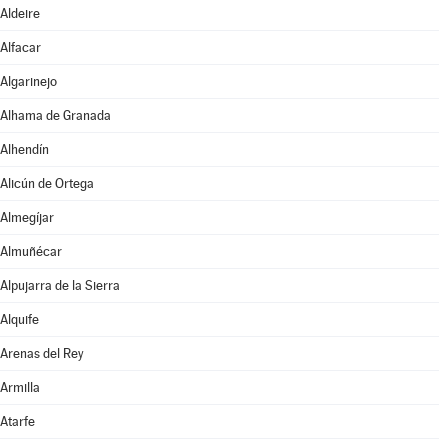
Aldeire
Alfacar
Algarinejo
Alhama de Granada
Alhendín
Alicún de Ortega
Almegíjar
Almuñécar
Alpujarra de la Sierra
Alquife
Arenas del Rey
Armilla
Atarfe