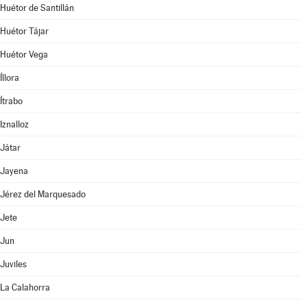
Huétor de Santillán
Huétor Tájar
Huétor Vega
Íllora
Ítrabo
Iznalloz
Játar
Jayena
Jérez del Marquesado
Jete
Jun
Juviles
La Calahorra