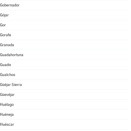
Gobernador
Gójar
Gor
Gorafe
Granada
Guadahortuna
Guadix
Gualchos
Güéjar Sierra
Güevéjar
Huélago
Huéneja
Huéscar