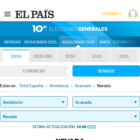
SUSCRÍBETE
10N | Eleccion
NOTICIAS
RESULTADOS 2023
RESULTADOS 2019
MAPA
ESCAÑOS POR 
2019
2019-28A
2016
2015
2011
CONGRESO
SENADO
Estás en:
Total España
»
Andalucía
»
Granada
»
Nevada
10.09
ÚLTIMA ACTUALIZACIÓN:
CEST