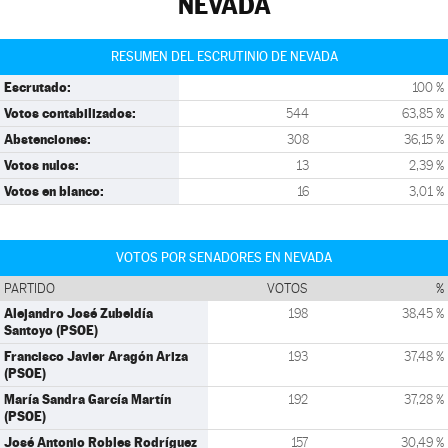
NEVADA
RESUMEN DEL ESCRUTINIO DE NEVADA
Escrutado:
100 %
Votos contabilizados:
544
63,85 %
Abstenciones:
308
36,15 %
Votos nulos:
13
2,39 %
Votos en blanco:
16
3,01 %
VOTOS POR SENADORES EN NEVADA
PARTIDO
VOTOS
%
Alejandro José Zubeldía
198
38,45 %
Santoyo (PSOE)
Francisco Javier Aragón Ariza
193
37,48 %
(PSOE)
María Sandra García Martín
192
37,28 %
(PSOE)
José Antonio Robles Rodríguez
157
30,49 %