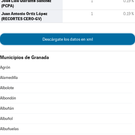
José Luis Quirante Sánchez
1
0,19 %
(PCPA)
Juan Antonio Ortiz López
1
0,19 %
(RECORTES CERO-GV)
Descárgate los datos en xml
Municipios de Granada
Agrón
Alamedilla
Albolote
Albondón
Albuñán
Albuñol
Albuñuelas