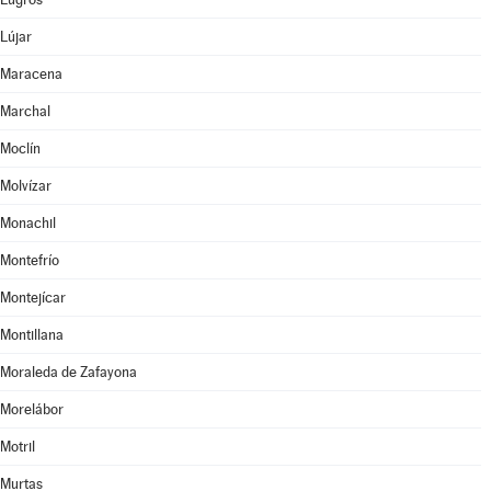
Lújar
Maracena
Marchal
Moclín
Molvízar
Monachil
Montefrío
Montejícar
Montillana
Moraleda de Zafayona
Morelábor
Motril
Murtas