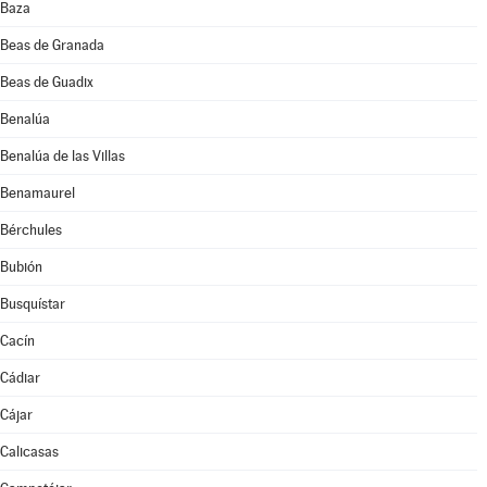
Baza
Beas de Granada
Beas de Guadix
Benalúa
Benalúa de las Villas
Benamaurel
Bérchules
Bubión
Busquístar
Cacín
Cádiar
Cájar
Calicasas