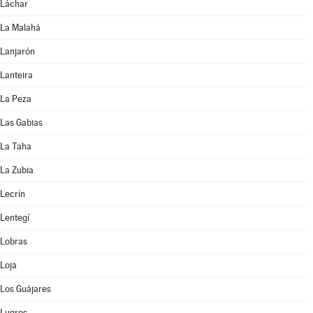
Láchar
La Malahá
Lanjarón
Lanteira
La Peza
Las Gabias
La Taha
La Zubia
Lecrín
Lentegí
Lobras
Loja
Los Guájares
Lugros