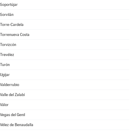
Soportújar
Sorvilán
Torre-Cardela
Torrenueva Costa
Torvizcón
Trevélez
Turón
Ugíjar
Valderrubio
Valle del Zalabí
Válor
Vegas del Genil
Vélez de Benaudalla