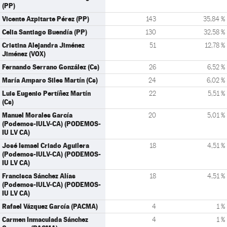
(PP)
Vicente Azpitarte Pérez (PP)
143
35,84 %
Celia Santiago Buendía (PP)
130
32,58 %
Cristina Alejandra Jiménez
51
12,78 %
Jiménez (VOX)
Fernando Serrano González (Cs)
26
6,52 %
María Amparo Siles Martín (Cs)
24
6,02 %
Luis Eugenio Pertíñez Martín
22
5,51 %
(Cs)
Manuel Morales García
20
5,01 %
(Podemos-IULV-CA) (PODEMOS-
IU LV CA)
José Ismael Criado Aguilera
18
4,51 %
(Podemos-IULV-CA) (PODEMOS-
IU LV CA)
Francisca Sánchez Alías
18
4,51 %
(Podemos-IULV-CA) (PODEMOS-
IU LV CA)
Rafael Vázquez García (PACMA)
4
1 %
Carmen Inmaculada Sánchez
4
1 %