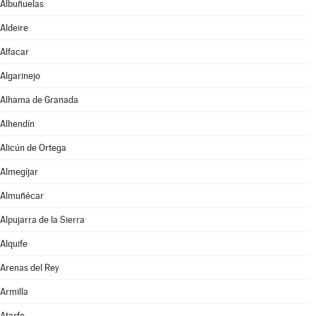
Albuñuelas
Aldeire
Alfacar
Algarinejo
Alhama de Granada
Alhendín
Alicún de Ortega
Almegíjar
Almuñécar
Alpujarra de la Sierra
Alquife
Arenas del Rey
Armilla
Atarfe