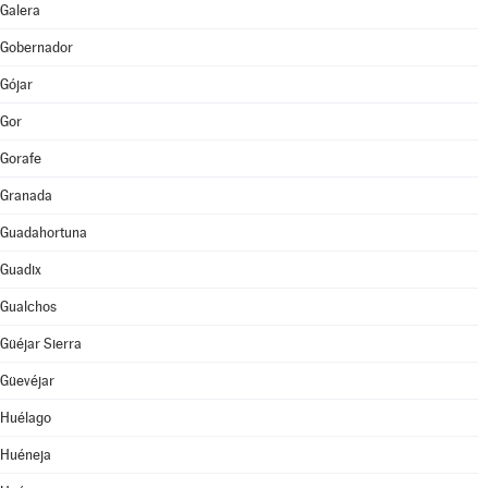
Galera
Gobernador
Gójar
Gor
Gorafe
Granada
Guadahortuna
Guadix
Gualchos
Güéjar Sierra
Güevéjar
Huélago
Huéneja