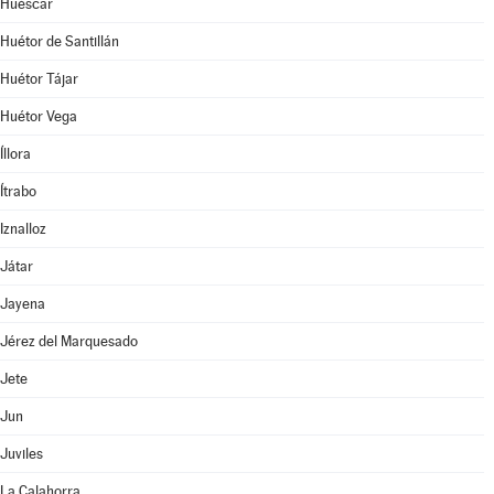
Huéscar
Huétor de Santillán
Huétor Tájar
Huétor Vega
Íllora
Ítrabo
Iznalloz
Játar
Jayena
Jérez del Marquesado
Jete
Jun
Juviles
La Calahorra