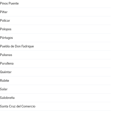
Pinos Puente
Píñar
Polícar
Polopos
Pórtugos
Puebla de Don Fadrique
Pulianas
Purullena
Quéntar
Rubite
Salar
Salobreña
Santa Cruz del Comercio