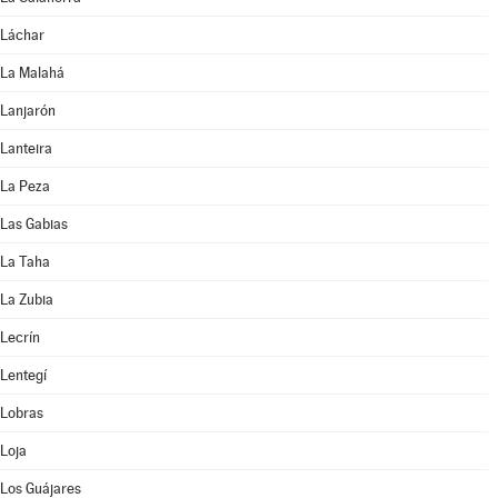
Láchar
La Malahá
Lanjarón
Lanteira
La Peza
Las Gabias
La Taha
La Zubia
Lecrín
Lentegí
Lobras
Loja
Los Guájares