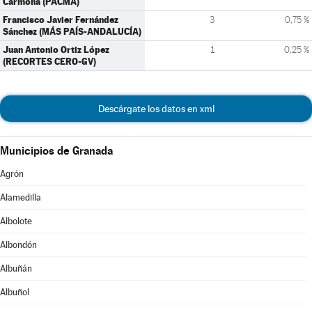
Carmona (PACMA)
Francisco Javier Fernández
3
0,75 %
Sánchez (MÁS PAÍS-ANDALUCÍA)
Juan Antonio Ortiz López
1
0,25 %
(RECORTES CERO-GV)
Descárgate los datos en xml
Municipios de Granada
Agrón
Alamedilla
Albolote
Albondón
Albuñán
Albuñol