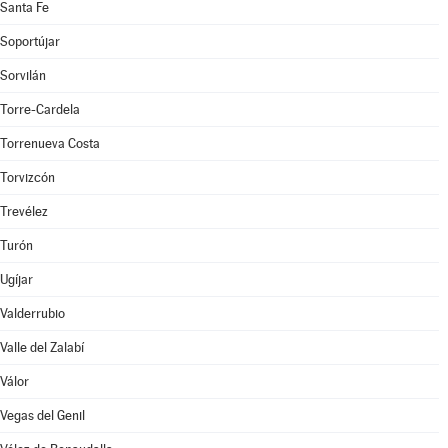
Santa Fe
Soportújar
Sorvilán
Torre-Cardela
Torrenueva Costa
Torvizcón
Trevélez
Turón
Ugíjar
Valderrubio
Valle del Zalabí
Válor
Vegas del Genil