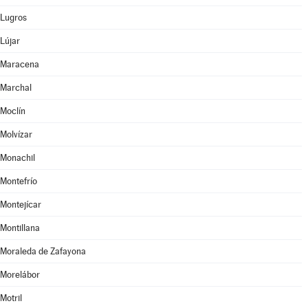
Lugros
Lújar
Maracena
Marchal
Moclín
Molvízar
Monachil
Montefrío
Montejícar
Montillana
Moraleda de Zafayona
Morelábor
Motril