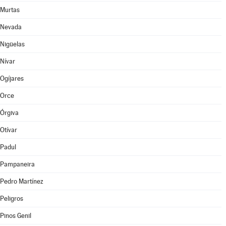
Murtas
Nevada
Nigüelas
Nívar
Ogíjares
Orce
Órgiva
Otívar
Padul
Pampaneira
Pedro Martínez
Peligros
Pinos Genil