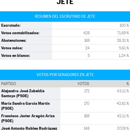
JETE
RESUMEN DEL ESCRUTINIO DE JETE
Escrutado:
100 %
Votos contabilizados:
428
71,69 %
Abstenciones:
169
28,31 %
Votos nulos:
24
5,61 %
Votos en blanco:
5
1,24 %
VOTOS POR SENADORES EN JETE
PARTIDO
VOTOS
%
Alejandro José Zubeldía
172
43,11 %
Santoyo (PSOE)
María Sandra García Martín
170
42,61 %
(PSOE)
Francisco Javier Aragón Ariza
168
42,11 %
(PSOE)
José Antonio Robles Rodríguez
148
37,09 %