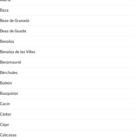
Baza
Beas de Granada
Beas de Guadix
Benalúa
Benalúa de las Villas
Benamaurel
Bérchules
Bubión
Busquístar
Cacín
Cádiar
Cájar
Calicasas