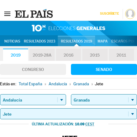
SUSCRÍBETE
10N | Eleccion
NOTICIAS
RESULTADOS 2023
RESULTADOS 2019
MAPA
ESCAÑOS POR 
2019
2019-28A
2016
2015
2011
CONGRESO
SENADO
Estás en:
Total España
»
Andalucía
»
Granada
»
Jete
10.09
ÚLTIMA ACTUALIZACIÓN:
CEST