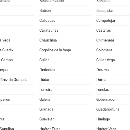
ranada
Beas de Guadix
Benalúa
Bubión
Busquístar
Calicasas
Campotéjar
Carataunas
Cástaras
a Vega
Chauchina
Chimeneas
e Guadix
Cogollos de la Vega
Colomera
l Campo
Cúllar
Cúllar Vega
iejas
Deifontes
Diezma
érez de Granada
Dúdar
Dúrcal
Ferreira
Fonelas
queros
Galera
Gobernador
Granada
Guadahortuna
rra
Güevéjar
Huélago
Santillán
Huétor Tájar
Huétor Vega