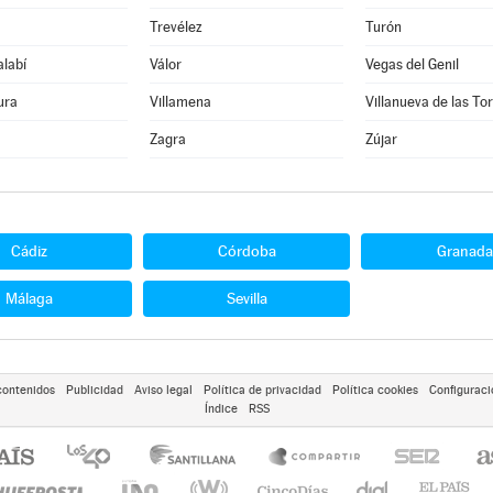
Trevélez
Turón
alabí
Válor
Vegas del Genil
ura
Villamena
Villanueva de las To
Zagra
Zújar
Cádiz
Córdoba
Granada
Málaga
Sevilla
contenidos
Publicidad
Aviso legal
Política de privacidad
Política cookies
Configuraci
Índice
RSS