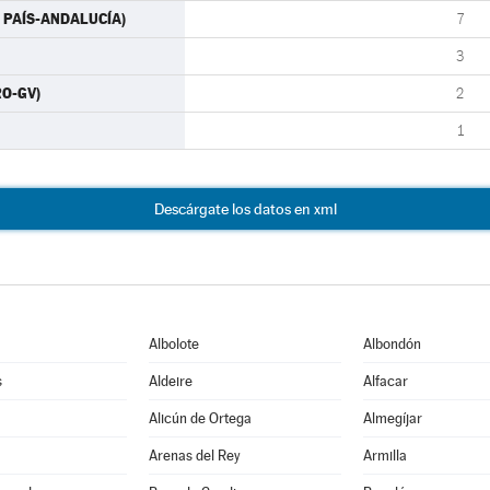
ÁS PAÍS-ANDALUCÍA)
7
3
RO-GV)
2
1
Descárgate los datos en xml
Albolote
Albondón
s
Aldeire
Alfacar
Alicún de Ortega
Almegíjar
Arenas del Rey
Armilla