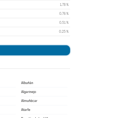
1,78 %
0,76 %
0,51 %
0,25 %
Albuñán
Algarinejo
Almuñécar
Atarfe