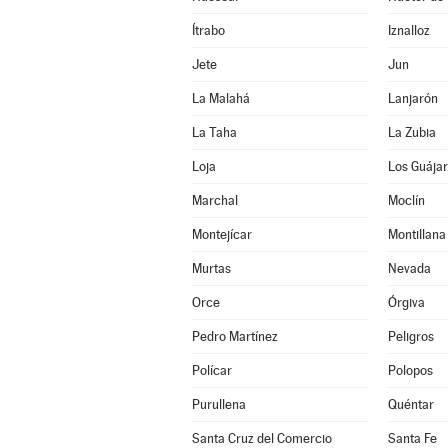
Ítrabo
Iznalloz
Jete
Jun
La Malahá
Lanjarón
La Taha
La Zubia
Loja
Los Guája
Marchal
Moclín
Montejícar
Montillana
Murtas
Nevada
Orce
Órgiva
Pedro Martínez
Peligros
Polícar
Polopos
Purullena
Quéntar
Santa Cruz del Comercio
Santa Fe