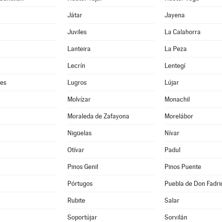
Játar
Jayena
Juviles
La Calahorra
Lanteira
La Peza
Lecrín
Lentegí
res
Lugros
Lújar
Molvízar
Monachil
Moraleda de Zafayona
Morelábor
Nigüelas
Nívar
Otívar
Padul
Pinos Genil
Pinos Puente
Pórtugos
Puebla de Don Fadri
Rubite
Salar
Soportújar
Sorvilán