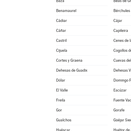
Baza
Beas de G
Benamaurel
Bérchules
Cádiar
Cájar
Cáñar
Capileira
Castril
Cenes de l
Cijuela
Cogollos d
Cortes y Graena
Cuevas de
Dehesas de Guadix
Dehesas V
Dólar
Domingo P
El Valle
Escúzar
Freila
Fuente Va
Gor
Gorafe
Gualchos
Güéjar Sie
Huéscar
Huétor de 