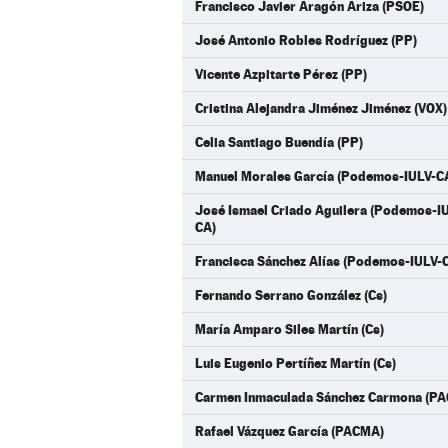
Francisco Javier Aragón Ariza (PSOE)
José Antonio Robles Rodríguez (PP)
Vicente Azpitarte Pérez (PP)
Cristina Alejandra Jiménez Jiménez (VOX)
Celia Santiago Buendía (PP)
Manuel Morales García (Podemos-IULV-C
José Ismael Criado Aguilera (Podemos-
CA)
Francisca Sánchez Alías (Podemos-IULV-
Fernando Serrano González (Cs)
María Amparo Siles Martín (Cs)
Luis Eugenio Pertíñez Martín (Cs)
Carmen Inmaculada Sánchez Carmona (P
Rafael Vázquez García (PACMA)