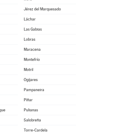
Jérez del Marquesado
Láchar
Las Gabias
Lobras
Maracena
Montefrío
Motril
Ogíjares
Pampaneira
Píñar
que
Pulianas
Salobreña
Torre-Cardela