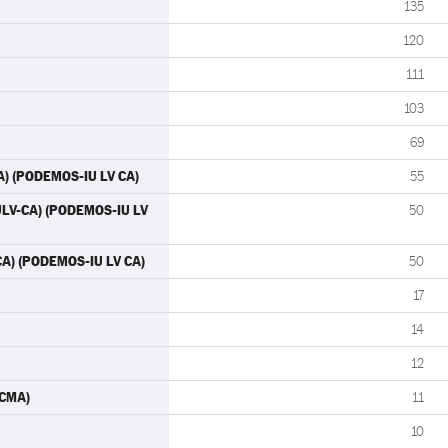
135
120
111
103
69
A) (PODEMOS-IU LV CA)
55
IULV-CA) (PODEMOS-IU LV
50
CA) (PODEMOS-IU LV CA)
50
17
14
12
ACMA)
11
10