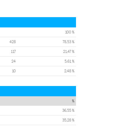
100 %
428
78,53 %
117
21,47 %
24
5,61 %
10
2,48 %
%
36,55 %
35,28 %