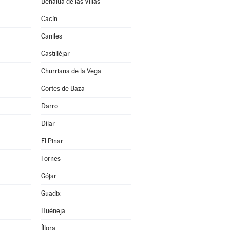
Benalúa de las Villas
Cacín
Caniles
Castilléjar
Churriana de la Vega
Cortes de Baza
Darro
Dílar
El Pinar
Fornes
Gójar
Guadix
Huéneja
Íllora