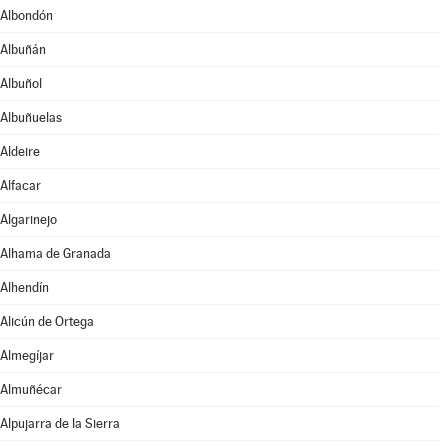
Albondón
Albuñán
Albuñol
Albuñuelas
Aldeire
Alfacar
Algarinejo
Alhama de Granada
Alhendín
Alicún de Ortega
Almegíjar
Almuñécar
Alpujarra de la Sierra