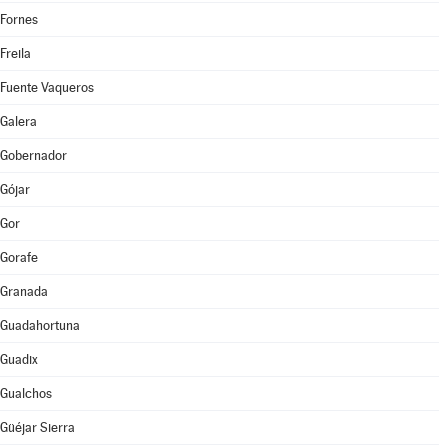
Fornes
Freila
Fuente Vaqueros
Galera
Gobernador
Gójar
Gor
Gorafe
Granada
Guadahortuna
Guadix
Gualchos
Güéjar Sierra