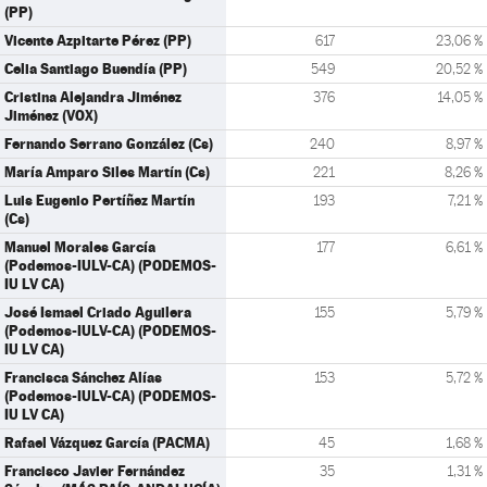
(PP)
Vicente Azpitarte Pérez (PP)
617
23,06 %
Celia Santiago Buendía (PP)
549
20,52 %
Cristina Alejandra Jiménez
376
14,05 %
Jiménez (VOX)
Fernando Serrano González (Cs)
240
8,97 %
María Amparo Siles Martín (Cs)
221
8,26 %
Luis Eugenio Pertíñez Martín
193
7,21 %
(Cs)
Manuel Morales García
177
6,61 %
(Podemos-IULV-CA) (PODEMOS-
IU LV CA)
José Ismael Criado Aguilera
155
5,79 %
(Podemos-IULV-CA) (PODEMOS-
IU LV CA)
Francisca Sánchez Alías
153
5,72 %
(Podemos-IULV-CA) (PODEMOS-
IU LV CA)
Rafael Vázquez García (PACMA)
45
1,68 %
Francisco Javier Fernández
35
1,31 %