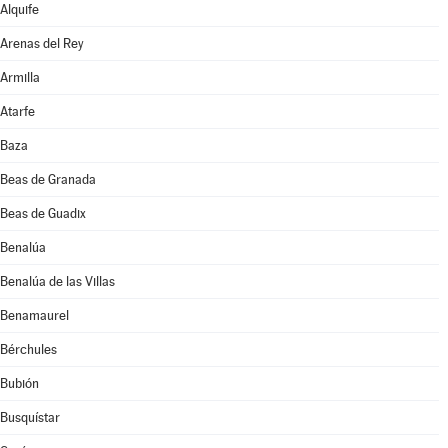
Alquife
Arenas del Rey
Armilla
Atarfe
Baza
Beas de Granada
Beas de Guadix
Benalúa
Benalúa de las Villas
Benamaurel
Bérchules
Bubión
Busquístar