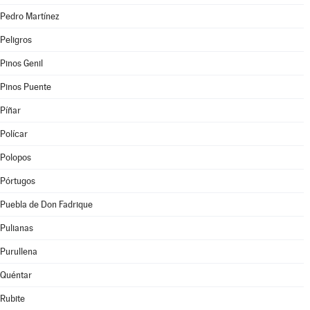
Pedro Martínez
Peligros
Pinos Genil
Pinos Puente
Píñar
Polícar
Polopos
Pórtugos
Puebla de Don Fadrique
Pulianas
Purullena
Quéntar
Rubite