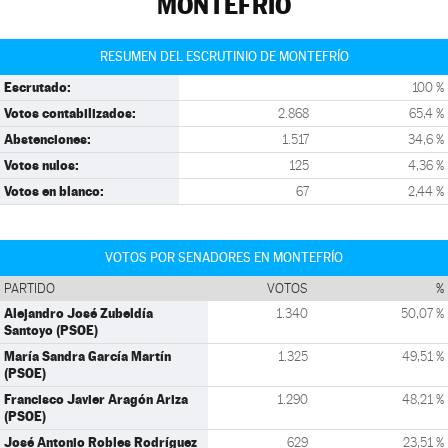
MONTEFRÍO
RESUMEN DEL ESCRUTINIO DE MONTEFRÍO
Escrutado:
100 %
Votos contabilizados:
2.868
65,4 %
Abstenciones:
1.517
34,6 %
Votos nulos:
125
4,36 %
Votos en blanco:
67
2,44 %
VOTOS POR SENADORES EN MONTEFRÍO
PARTIDO
VOTOS
%
Alejandro José Zubeldía
1.340
50,07 %
Santoyo (PSOE)
María Sandra García Martín
1.325
49,51 %
(PSOE)
Francisco Javier Aragón Ariza
1.290
48,21 %
(PSOE)
José Antonio Robles Rodríguez
629
23,51 %