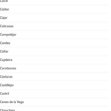
Cacín
Cádiar
Cájar
Calicasas
Campotéjar
Caniles
Cáñar
Capileira
Carataunas
Cástaras
Castilléjar
Castril
Cenes de la Vega
Chauchina