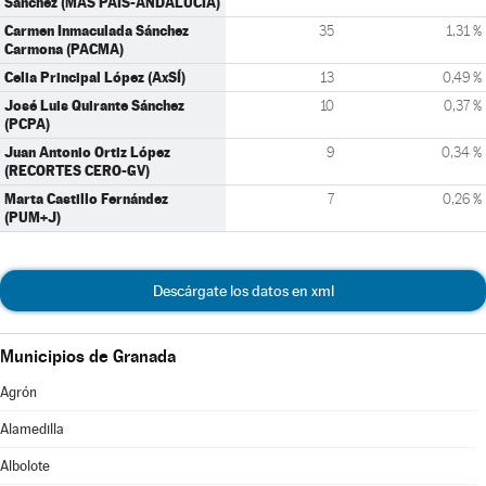
Sánchez (MÁS PAÍS-ANDALUCÍA)
Carmen Inmaculada Sánchez
35
1,31 %
Carmona (PACMA)
Celia Principal López (AxSÍ)
13
0,49 %
José Luis Quirante Sánchez
10
0,37 %
(PCPA)
Juan Antonio Ortiz López
9
0,34 %
(RECORTES CERO-GV)
Marta Castillo Fernández
7
0,26 %
(PUM+J)
Descárgate los datos en xml
Municipios de Granada
Agrón
Alamedilla
Albolote