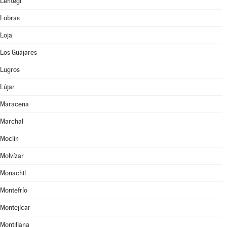
Lentegí
Lobras
Loja
Los Guájares
Lugros
Lújar
Maracena
Marchal
Moclín
Molvízar
Monachil
Montefrío
Montejícar
Montillana