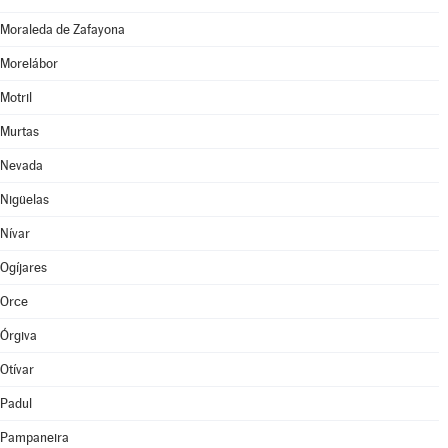
Moraleda de Zafayona
Morelábor
Motril
Murtas
Nevada
Nigüelas
Nívar
Ogíjares
Orce
Órgiva
Otívar
Padul
Pampaneira