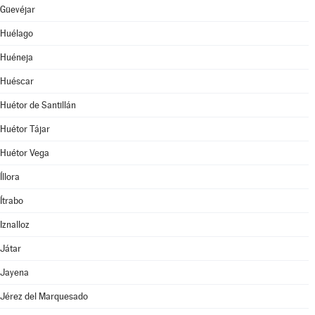
Güevéjar
Huélago
Huéneja
Huéscar
Huétor de Santillán
Huétor Tájar
Huétor Vega
Íllora
Ítrabo
Iznalloz
Játar
Jayena
Jérez del Marquesado