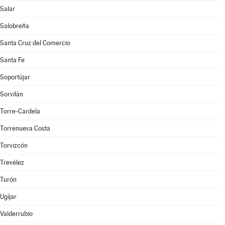
Salar
Salobreña
Santa Cruz del Comercio
Santa Fe
Soportújar
Sorvilán
Torre-Cardela
Torrenueva Costa
Torvizcón
Trevélez
Turón
Ugíjar
Valderrubio