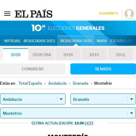
SUSCRÍBETE
10N | Eleccion
NOTICIAS
RESULTADOS 2023
RESULTADOS 2019
MAPA
ESCAÑOS POR 
2019
2019-28A
2016
2015
2011
CONGRESO
SENADO
Estás en:
Total España
»
Andalucía
»
Granada
»
Montefrío
10.09
ÚLTIMA ACTUALIZACIÓN:
CEST