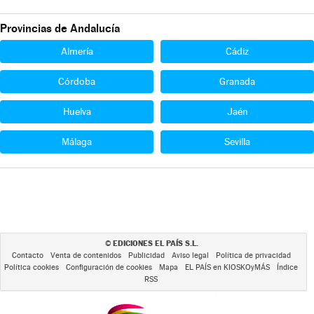
Provincias de Andalucía
Almería
Cádiz
Córdoba
Granada
Huelva
Jaén
Málaga
Sevilla
EDICIONES EL PAÍS S.L.
©
Contacto
Venta de contenidos
Publicidad
Aviso legal
Política de privacidad
Política cookies
Configuración de cookies
Mapa
EL PAÍS en KIOSKOyMÁS
Índice
RSS