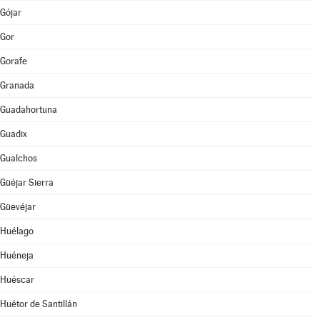
Gójar
Gor
Gorafe
Granada
Guadahortuna
Guadix
Gualchos
Güéjar Sierra
Güevéjar
Huélago
Huéneja
Huéscar
Huétor de Santillán