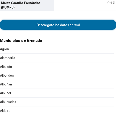
Marta Castillo Fernández
1
0,4 %
(PUM+J)
Descárgate los datos en xml
Municipios de Granada
Agrón
Alamedilla
Albolote
Albondón
Albuñán
Albuñol
Albuñuelas
Aldeire