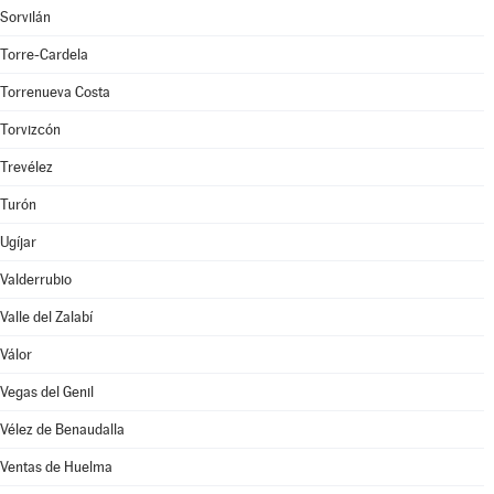
Sorvilán
Torre-Cardela
Torrenueva Costa
Torvizcón
Trevélez
Turón
Ugíjar
Valderrubio
Valle del Zalabí
Válor
Vegas del Genil
Vélez de Benaudalla
Ventas de Huelma