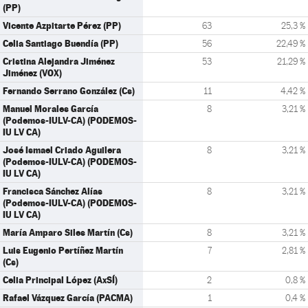
(PP)
Vicente Azpitarte Pérez (PP)
63
25,3 %
Celia Santiago Buendía (PP)
56
22,49 %
Cristina Alejandra Jiménez
53
21,29 %
Jiménez (VOX)
Fernando Serrano González (Cs)
11
4,42 %
Manuel Morales García
8
3,21 %
(Podemos-IULV-CA) (PODEMOS-
IU LV CA)
José Ismael Criado Aguilera
8
3,21 %
(Podemos-IULV-CA) (PODEMOS-
IU LV CA)
Francisca Sánchez Alías
8
3,21 %
(Podemos-IULV-CA) (PODEMOS-
IU LV CA)
María Amparo Siles Martín (Cs)
8
3,21 %
Luis Eugenio Pertíñez Martín
7
2,81 %
(Cs)
Celia Principal López (AxSÍ)
2
0,8 %
Rafael Vázquez García (PACMA)
1
0,4 %