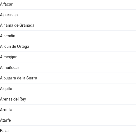
Alfacar
Algarinejo
Alhama de Granada
Alhendín
Alicún de Ortega
Almegíjar
Almuñécar
Alpujarra de la Sierra
Alquife
Arenas del Rey
Armilla
Atarfe
Baza