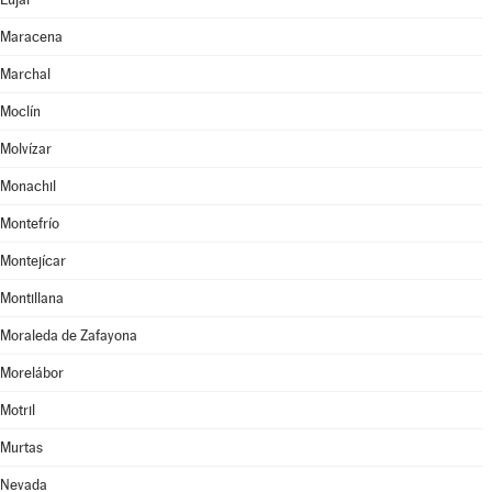
Maracena
Marchal
Moclín
Molvízar
Monachil
Montefrío
Montejícar
Montillana
Moraleda de Zafayona
Morelábor
Motril
Murtas
Nevada