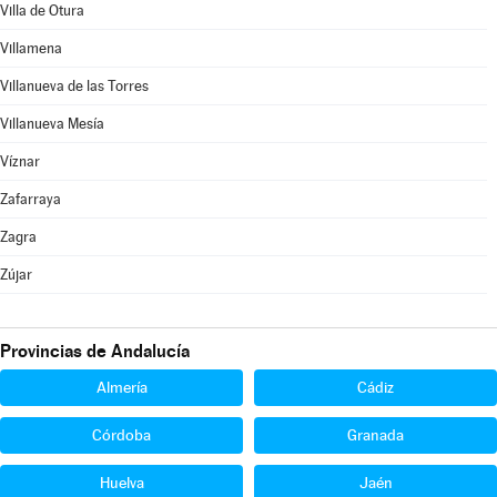
Villa de Otura
Villamena
Villanueva de las Torres
Villanueva Mesía
Víznar
Zafarraya
Zagra
Zújar
Provincias de Andalucía
Almería
Cádiz
Córdoba
Granada
Huelva
Jaén