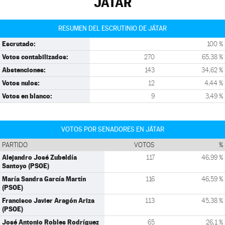
JÁTAR
RESUMEN DEL ESCRUTINIO DE JÁTAR
Escrutado:
100 %
Votos contabilizados:
270
65,38 %
Abstenciones:
143
34,62 %
Votos nulos:
12
4,44 %
Votos en blanco:
9
3,49 %
VOTOS POR SENADORES EN JÁTAR
PARTIDO
VOTOS
%
Alejandro José Zubeldía
117
46,99 %
Santoyo (PSOE)
María Sandra García Martín
116
46,59 %
(PSOE)
Francisco Javier Aragón Ariza
113
45,38 %
(PSOE)
José Antonio Robles Rodríguez
65
26,1 %