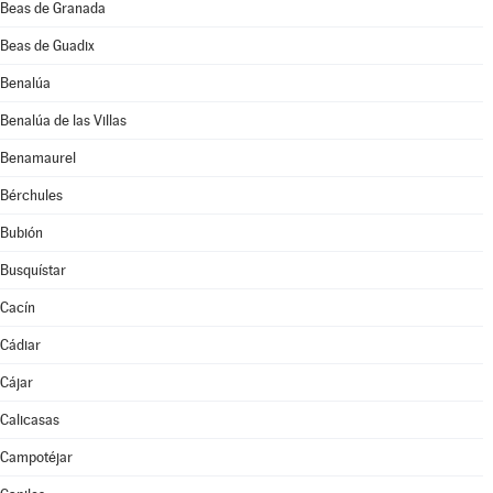
Beas de Granada
Beas de Guadix
Benalúa
Benalúa de las Villas
Benamaurel
Bérchules
Bubión
Busquístar
Cacín
Cádiar
Cájar
Calicasas
Campotéjar