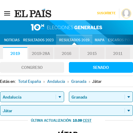
SUSCRÍBETE
10N | Eleccion
NOTICIAS
RESULTADOS 2023
RESULTADOS 2019
MAPA
ESCAÑOS POR 
2019
2019-28A
2016
2015
2011
CONGRESO
SENADO
Estás en:
Total España
»
Andalucía
»
Granada
»
Játar
10.09
ÚLTIMA ACTUALIZACIÓN:
CEST