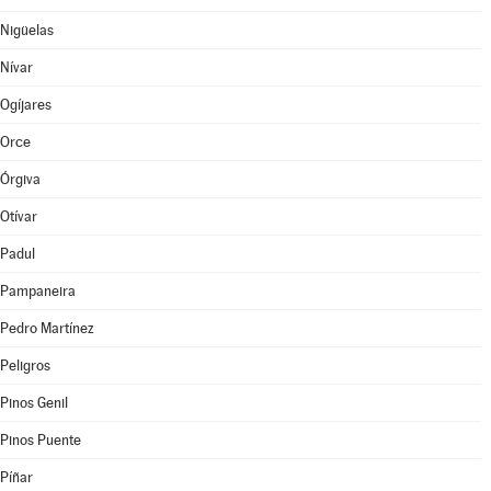
Nigüelas
Nívar
Ogíjares
Orce
Órgiva
Otívar
Padul
Pampaneira
Pedro Martínez
Peligros
Pinos Genil
Pinos Puente
Píñar