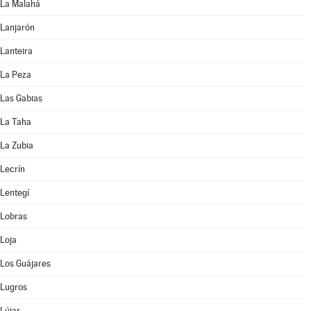
La Malahá
Lanjarón
Lanteira
La Peza
Las Gabias
La Taha
La Zubia
Lecrín
Lentegí
Lobras
Loja
Los Guájares
Lugros
Lújar