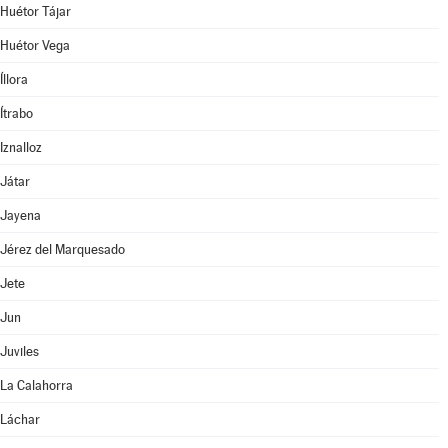
Huétor Tájar
Huétor Vega
Íllora
Ítrabo
Iznalloz
Játar
Jayena
Jérez del Marquesado
Jete
Jun
Juviles
La Calahorra
Láchar