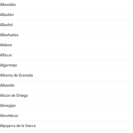
Albondón
Albuñán
Albuñol
Albuñuelas
Aldeire
Alfacar
Algarinejo
Alhama de Granada
Alhendín
Alicún de Ortega
Almegíjar
Almuñécar
Alpujarra de la Sierra