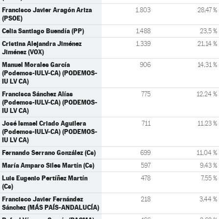
Francisco Javier Aragón Ariza
1.803
28,47 %
(PSOE)
Celia Santiago Buendía (PP)
1.488
23,5 %
Cristina Alejandra Jiménez
1.339
21,14 %
Jiménez (VOX)
Manuel Morales García
906
14,31 %
(Podemos-IULV-CA) (PODEMOS-
IU LV CA)
Francisca Sánchez Alías
775
12,24 %
(Podemos-IULV-CA) (PODEMOS-
IU LV CA)
José Ismael Criado Aguilera
711
11,23 %
(Podemos-IULV-CA) (PODEMOS-
IU LV CA)
Fernando Serrano González (Cs)
699
11,04 %
María Amparo Siles Martín (Cs)
597
9,43 %
Luis Eugenio Pertíñez Martín
478
7,55 %
(Cs)
Francisco Javier Fernández
218
3,44 %
Sánchez (MÁS PAÍS-ANDALUCÍA)