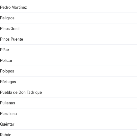
Pedro Martínez
Peligros
Pinos Genil
Pinos Puente
Píñar
Polícar
Polopos
Pórtugos
Puebla de Don Fadrique
Pulianas
Purullena
Quéntar
Rubite