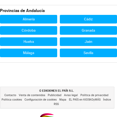
Provincias de Andalucía
Almería
Cádiz
Córdoba
Granada
Huelva
Jaén
Málaga
Sevilla
EDICIONES EL PAÍS S.L.
©
Contacto
Venta de contenidos
Publicidad
Aviso legal
Política de privacidad
Política cookies
Configuración de cookies
Mapa
EL PAÍS en KIOSKOyMÁS
Índice
RSS