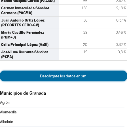
Rafael Vázquez García (PACMA)
166
2,62 %
Carmen Inmaculada Sánchez
138
2,18 %
Carmona (PACMA)
Juan Antonio Ortiz López
36
0,57 %
(RECORTES CERO-GV)
Marta Castillo Fernández
29
0,46 %
(PUM+J)
Celia Principal López (AxSÍ)
20
0,32 %
José Luis Quirante Sánchez
19
0,3 %
(PCPA)
Descárgate los datos en xml
Municipios de Granada
Agrón
Alamedilla
Albolote