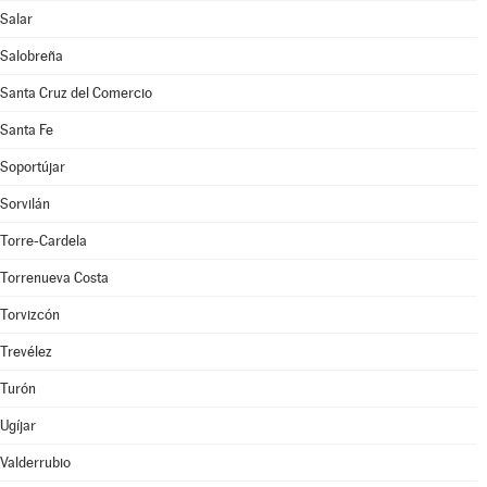
Salar
Salobreña
Santa Cruz del Comercio
Santa Fe
Soportújar
Sorvilán
Torre-Cardela
Torrenueva Costa
Torvizcón
Trevélez
Turón
Ugíjar
Valderrubio