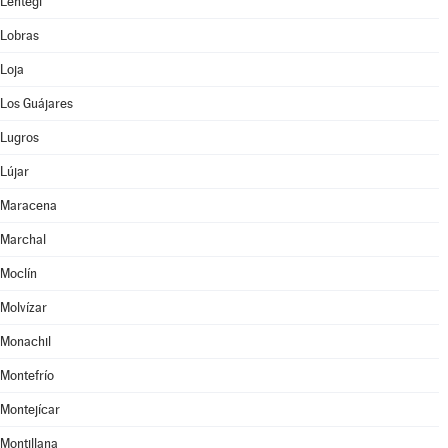
Lentegí
Lobras
Loja
Los Guájares
Lugros
Lújar
Maracena
Marchal
Moclín
Molvízar
Monachil
Montefrío
Montejícar
Montillana