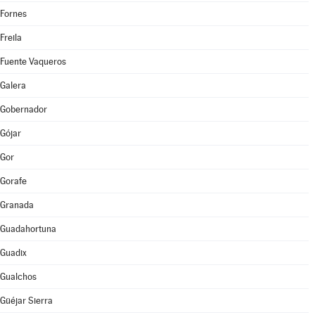
Fornes
Freila
Fuente Vaqueros
Galera
Gobernador
Gójar
Gor
Gorafe
Granada
Guadahortuna
Guadix
Gualchos
Güéjar Sierra