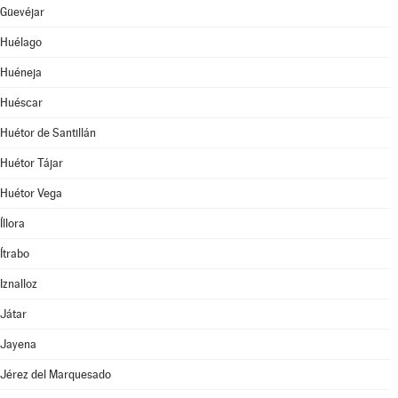
Güevéjar
Huélago
Huéneja
Huéscar
Huétor de Santillán
Huétor Tájar
Huétor Vega
Íllora
Ítrabo
Iznalloz
Játar
Jayena
Jérez del Marquesado