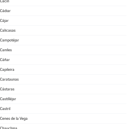
Cacín
Cádiar
Cájar
Calicasas
Campotéjar
Caniles
Cáñar
Capileira
Carataunas
Cástaras
Castilléjar
Castril
Cenes de la Vega
Chauchina