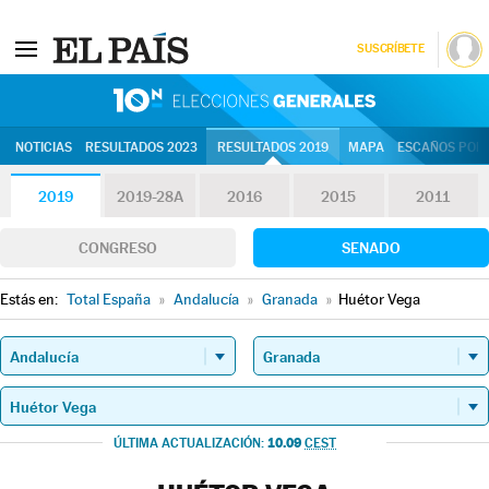
SUSCRÍBETE
10N | Eleccion
NOTICIAS
RESULTADOS 2023
RESULTADOS 2019
MAPA
ESCAÑOS POR 
2019
2019-28A
2016
2015
2011
CONGRESO
SENADO
Estás en:
Total España
»
Andalucía
»
Granada
»
Huétor Vega
10.09
ÚLTIMA ACTUALIZACIÓN:
CEST