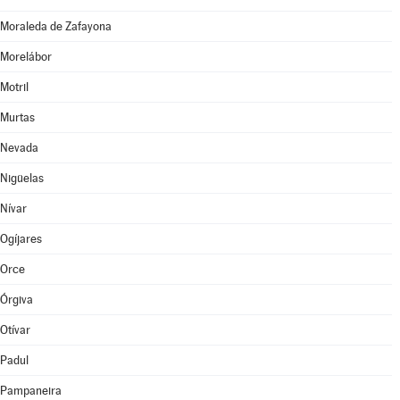
Moraleda de Zafayona
Morelábor
Motril
Murtas
Nevada
Nigüelas
Nívar
Ogíjares
Orce
Órgiva
Otívar
Padul
Pampaneira