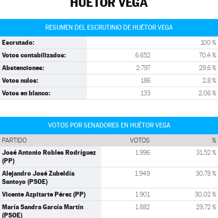
HUÉTOR VEGA
RESUMEN DEL ESCRUTINIO DE HUÉTOR VEGA
Escrutado:
100 %
Votos contabilizados:
6.652
70,4 %
Abstenciones:
2.797
29,6 %
Votos nulos:
186
2,8 %
Votos en blanco:
133
2,06 %
VOTOS POR SENADORES EN HUÉTOR VEGA
PARTIDO
VOTOS
%
José Antonio Robles Rodríguez
1.996
31,52 %
(PP)
Alejandro José Zubeldía
1.949
30,78 %
Santoyo (PSOE)
Vicente Azpitarte Pérez (PP)
1.901
30,02 %
María Sandra García Martín
1.882
29,72 %
(PSOE)