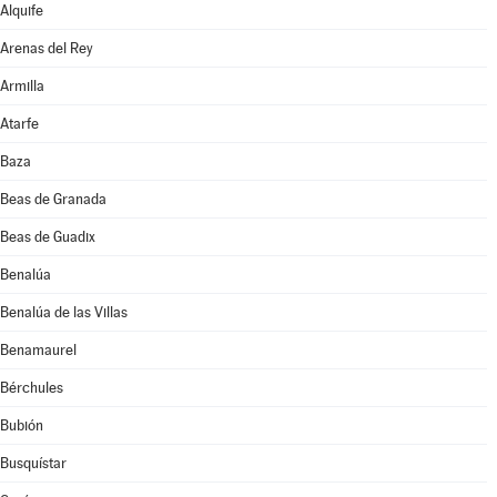
Alquife
Arenas del Rey
Armilla
Atarfe
Baza
Beas de Granada
Beas de Guadix
Benalúa
Benalúa de las Villas
Benamaurel
Bérchules
Bubión
Busquístar