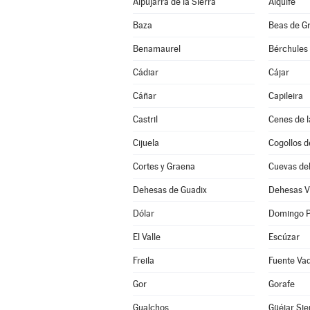
Alpujarra de la Sierra
Alquife
Baza
Beas de G
Benamaurel
Bérchules
Cádiar
Cájar
Cáñar
Capileira
Castril
Cenes de l
Cijuela
Cogollos d
Cortes y Graena
Cuevas de
Dehesas de Guadix
Dehesas V
Dólar
Domingo P
El Valle
Escúzar
Freila
Fuente Va
Gor
Gorafe
Gualchos
Güéjar Sie