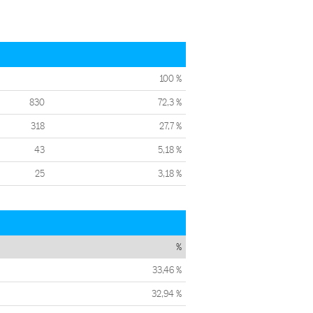
100 %
830
72,3 %
318
27,7 %
43
5,18 %
25
3,18 %
%
33,46 %
32,94 %