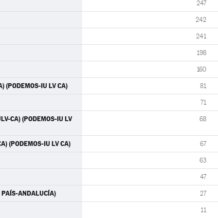
247
242
241
198
160
A) (PODEMOS-IU LV CA)
81
71
IULV-CA) (PODEMOS-IU LV
68
CA) (PODEMOS-IU LV CA)
67
63
47
ÁS PAÍS-ANDALUCÍA)
27
11