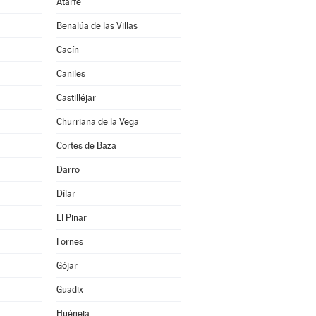
Atarfe
Benalúa de las Villas
Cacín
Caniles
Castilléjar
Churriana de la Vega
Cortes de Baza
Darro
Dílar
El Pinar
Fornes
Gójar
Guadix
Huéneja