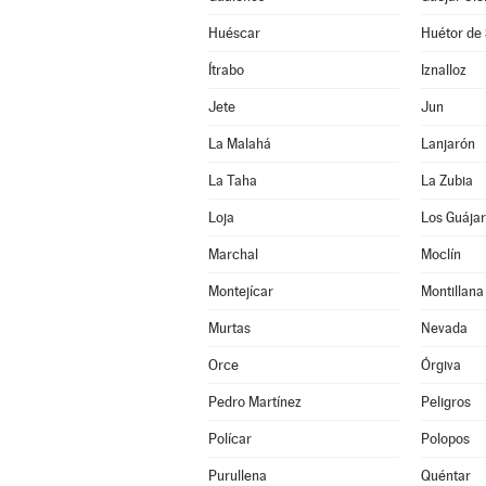
Huéscar
Huétor de 
Ítrabo
Iznalloz
Jete
Jun
La Malahá
Lanjarón
La Taha
La Zubia
Loja
Los Guája
Marchal
Moclín
Montejícar
Montillana
Murtas
Nevada
Orce
Órgiva
Pedro Martínez
Peligros
Polícar
Polopos
Purullena
Quéntar