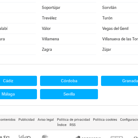
Soportújar
Sorvilán
Trevélez
Turón
alabí
Válor
Vegas del Genil
ura
Villamena
Villanueva de las To
Zagra
Zújar
Cádiz
Córdoba
Granada
Málaga
Sevilla
contenidos
Publicidad
Aviso legal
Política de privacidad
Política cookies
Configuraci
Índice
RSS