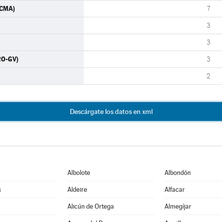
ACMA)
7
3
3
RO-GV)
3
2
Descárgate los datos en xml
Albolote
Albondón
s
Aldeire
Alfacar
Alicún de Ortega
Almegíjar