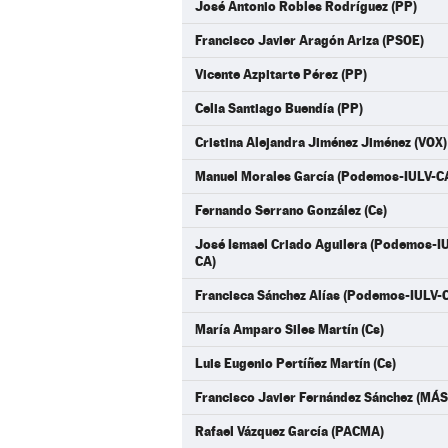
José Antonio Robles Rodríguez (PP)
Francisco Javier Aragón Ariza (PSOE)
Vicente Azpitarte Pérez (PP)
Celia Santiago Buendía (PP)
Cristina Alejandra Jiménez Jiménez (VOX)
Manuel Morales García (Podemos-IULV-C
Fernando Serrano González (Cs)
José Ismael Criado Aguilera (Podemos-
CA)
Francisca Sánchez Alías (Podemos-IULV-
María Amparo Siles Martín (Cs)
Luis Eugenio Pertíñez Martín (Cs)
Francisco Javier Fernández Sánchez (M
Rafael Vázquez García (PACMA)