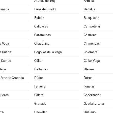
Arenas del Rey
Armilla
ranada
Beas de Guadix
Benalúa
Bubión
Busquístar
Calicasas
Campotéjar
Carataunas
Cástaras
a Vega
Chauchina
Chimeneas
e Guadix
Cogollos de la Vega
Colomera
l Campo
Cúllar
Cúllar Vega
iejas
Deifontes
Diezma
érez de Granada
Dúdar
Dúrcal
Ferreira
Fonelas
queros
Galera
Gobernador
Granada
Guadahortuna
rra
Güevéjar
Huélago