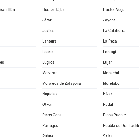
Santillán
Huétor Tájar
Huétor Vega
Játar
Jayena
Juviles
La Calahorra
Lanteira
La Peza
Lecrín
Lentegí
res
Lugros
Lújar
Molvízar
Monachil
Moraleda de Zafayona
Morelábor
Nigüelas
Nívar
Otívar
Padul
Pinos Genil
Pinos Puente
Pórtugos
Puebla de Don Fadri
Rubite
Salar