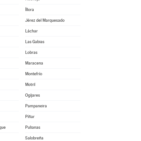
Íllora
Jérez del Marquesado
Láchar
Las Gabias
Lobras
Maracena
Montefrío
Motril
Ogíjares
Pampaneira
Píñar
que
Pulianas
Salobreña