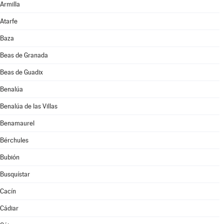
Armilla
Atarfe
Baza
Beas de Granada
Beas de Guadix
Benalúa
Benalúa de las Villas
Benamaurel
Bérchules
Bubión
Busquístar
Cacín
Cádiar