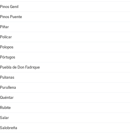
Pinos Genil
Pinos Puente
Píñar
Polícar
Polopos
Pórtugos
Puebla de Don Fadrique
Pulianas
Purullena
Quéntar
Rubite
Salar
Salobreña