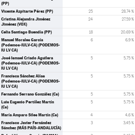
(PP)
Vicente Azpitarte Pérez (PP)
25
28,74 %
Cristina Alejandra Jiménez
24
27,59 %
Jiménez (VOX)
Celia Santiago Buendía (PP)
18
20,69 %
Manuel Morales García
6
6,9 %
(Podemos-IULV-CA) (PODEMOS-
IU LV CA)
José Ismael Criado Aguilera
5
5,75 %
(Podemos-IULV-CA) (PODEMOS-
IU LV CA)
Francisca Sánchez Alías
5
5,75 %
(Podemos-IULV-CA) (PODEMOS-
IU LV CA)
Fernando Serrano González (Cs)
5
5,75 %
Luis Eugenio Pertíñez Martín
5
5,75 %
(Cs)
María Amparo Siles Martín (Cs)
4
4,6 %
Francisco Javier Fernández
3
3,45 %
Sánchez (MÁS PAÍS-ANDALUCÍA)