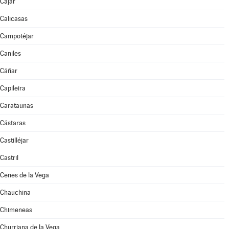
Cájar
Calicasas
Campotéjar
Caniles
Cáñar
Capileira
Carataunas
Cástaras
Castilléjar
Castril
Cenes de la Vega
Chauchina
Chimeneas
Churriana de la Vega