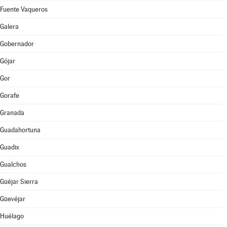
Fuente Vaqueros
Galera
Gobernador
Gójar
Gor
Gorafe
Granada
Guadahortuna
Guadix
Gualchos
Güéjar Sierra
Güevéjar
Huélago