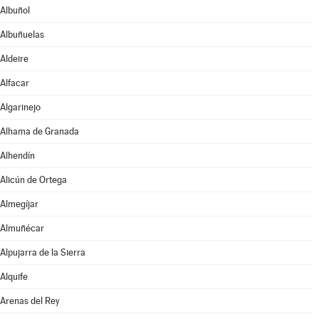
Albuñol
Albuñuelas
Aldeire
Alfacar
Algarinejo
Alhama de Granada
Alhendín
Alicún de Ortega
Almegíjar
Almuñécar
Alpujarra de la Sierra
Alquife
Arenas del Rey