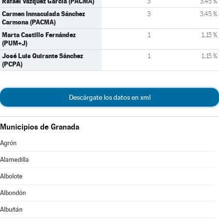
Rafael Vázquez García (PACMA)
3
3,45 %
Carmen Inmaculada Sánchez
3
3,45 %
Carmona (PACMA)
Marta Castillo Fernández
1
1,15 %
(PUM+J)
José Luis Quirante Sánchez
1
1,15 %
(PCPA)
Descárgate los datos en xml
Municipios de Granada
Agrón
Alamedilla
Albolote
Albondón
Albuñán