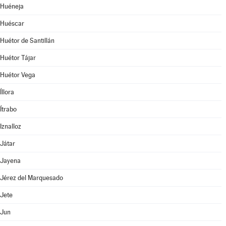
Huéneja
Huéscar
Huétor de Santillán
Huétor Tájar
Huétor Vega
Íllora
Ítrabo
Iznalloz
Játar
Jayena
Jérez del Marquesado
Jete
Jun