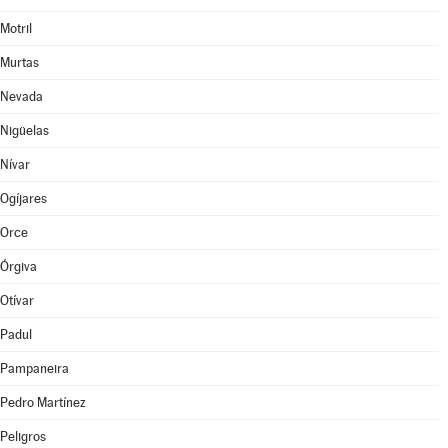
Motril
Murtas
Nevada
Nigüelas
Nívar
Ogíjares
Orce
Órgiva
Otívar
Padul
Pampaneira
Pedro Martínez
Peligros