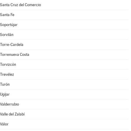
Santa Cruz del Comercio
Santa Fe
Soportújar
Sorvilán
Torre-Cardela
Torrenueva Costa
Torvizcón
Trevélez
Turón
Ugíjar
Valderrubio
Valle del Zalabí
Válor