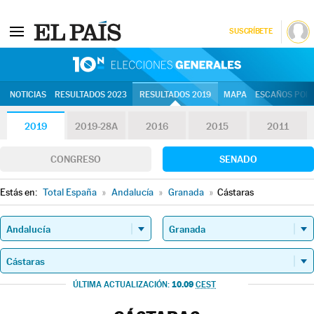
SUSCRÍBETE
10N | Eleccion
NOTICIAS
RESULTADOS 2023
RESULTADOS 2019
MAPA
ESCAÑOS POR 
2019
2019-28A
2016
2015
2011
CONGRESO
SENADO
Estás en:
Total España
»
Andalucía
»
Granada
»
Cástaras
10.09
ÚLTIMA ACTUALIZACIÓN:
CEST