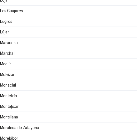
Loja
Los Guájares
Lugros
Lújar
Maracena
Marchal
Moclín
Molvízar
Monachil
Montefrío
Montejícar
Montillana
Moraleda de Zafayona
Morelábor