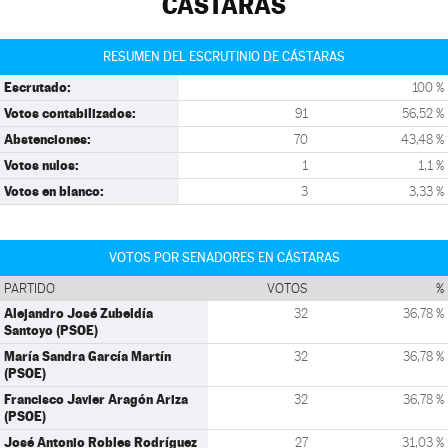
CÁSTARAS
RESUMEN DEL ESCRUTINIO DE CÁSTARAS
Escrutado:
100 %
Votos contabilizados:
91
56,52 %
Abstenciones:
70
43,48 %
Votos nulos:
1
1,1 %
Votos en blanco:
3
3,33 %
VOTOS POR SENADORES EN CÁSTARAS
PARTIDO
VOTOS
%
Alejandro José Zubeldía
32
36,78 %
Santoyo (PSOE)
María Sandra García Martín
32
36,78 %
(PSOE)
Francisco Javier Aragón Ariza
32
36,78 %
(PSOE)
José Antonio Robles Rodríguez
27
31,03 %