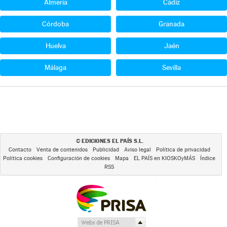
Almería
Cádiz
Córdoba
Granada
Huelva
Jaén
Málaga
Sevilla
EDICIONES EL PAÍS S.L.
©
Contacto
Venta de contenidos
Publicidad
Aviso legal
Política de privacidad
Política cookies
Configuración de cookies
Mapa
EL PAÍS en KIOSKOyMÁS
Índice
RSS