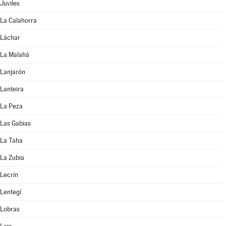
Juviles
La Calahorra
Láchar
La Malahá
Lanjarón
Lanteira
La Peza
Las Gabias
La Taha
La Zubia
Lecrín
Lentegí
Lobras