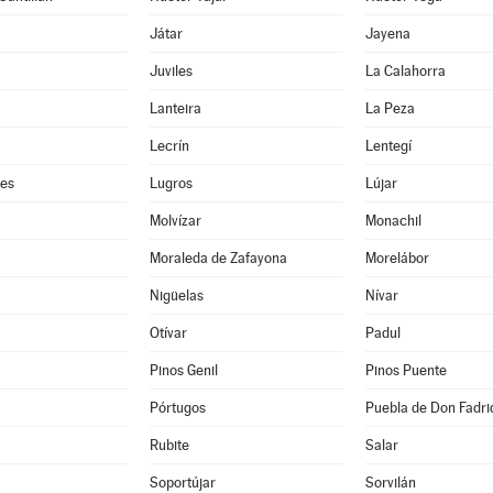
Játar
Jayena
Juviles
La Calahorra
Lanteira
La Peza
Lecrín
Lentegí
res
Lugros
Lújar
Molvízar
Monachil
Moraleda de Zafayona
Morelábor
Nigüelas
Nívar
Otívar
Padul
Pinos Genil
Pinos Puente
Pórtugos
Puebla de Don Fadri
Rubite
Salar
Soportújar
Sorvilán