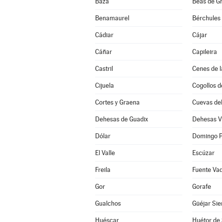
Baza
Beas de G
Benamaurel
Bérchules
Cádiar
Cájar
Cáñar
Capileira
Castril
Cenes de l
Cijuela
Cogollos d
Cortes y Graena
Cuevas de
Dehesas de Guadix
Dehesas V
Dólar
Domingo P
El Valle
Escúzar
Freila
Fuente Va
Gor
Gorafe
Gualchos
Güéjar Sie
Huéscar
Huétor de 