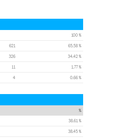
100 %
621
65,58 %
326
34,42 %
11
1,77 %
4
0,66 %
%
38,61 %
38,45 %