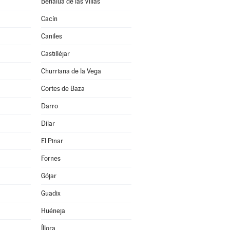
Benalúa de las Villas
Cacín
Caniles
Castilléjar
Churriana de la Vega
Cortes de Baza
Darro
Dílar
El Pinar
Fornes
Gójar
Guadix
Huéneja
Íllora