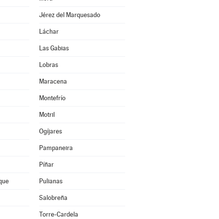
Jérez del Marquesado
Láchar
Las Gabias
Lobras
Maracena
Montefrío
Motril
Ogíjares
Pampaneira
Píñar
que
Pulianas
Salobreña
Torre-Cardela