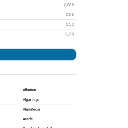
0,66 %
0,5 %
0,5 %
0,17 %
Albuñán
Algarinejo
Almuñécar
Atarfe