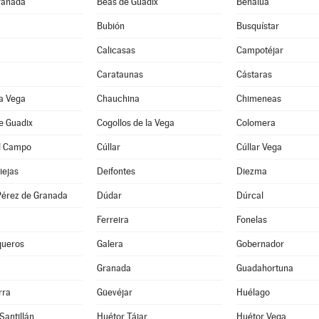
ranada
Beas de Guadix
Benalúa
Bubión
Busquístar
Calicasas
Campotéjar
Carataunas
Cástaras
a Vega
Chauchina
Chimeneas
e Guadix
Cogollos de la Vega
Colomera
l Campo
Cúllar
Cúllar Vega
iejas
Deifontes
Diezma
érez de Granada
Dúdar
Dúrcal
Ferreira
Fonelas
queros
Galera
Gobernador
Granada
Guadahortuna
rra
Güevéjar
Huélago
Santillán
Huétor Tájar
Huétor Vega