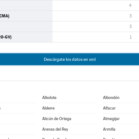
4
ACMA)
3
3
RO-GV)
1
Descárgate los datos en xml
Albolote
Albondón
s
Aldeire
Alfacar
Alicún de Ortega
Almegíjar
Arenas del Rey
Armilla