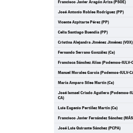
Francisco Javier Aragón Ariza (PSOE)
José Antonio Robles Rodríguez (PP)
Vicente Azpitarte Pérez (PP)
Celia Santiago Buendía (PP)
Cristina Alejandra Jiménez Jiménez (VOX)
Fernando Serrano González (Cs)
Francisca Sánchez Alías (Podemos-IULV-
Manuel Morales García (Podemos-IULV-C
María Amparo Siles Martín (Cs)
José Ismael Criado Aguilera (Podemos-
CA)
Luis Eugenio Pertíñez Martín (Cs)
Francisco Javier Fernández Sánchez (M
José Luis Quirante Sánchez (PCPA)