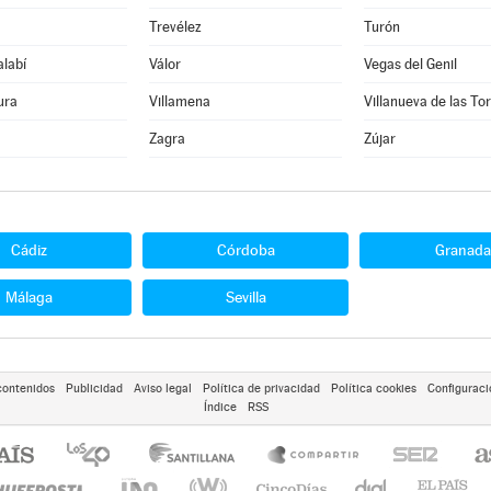
Trevélez
Turón
alabí
Válor
Vegas del Genil
ura
Villamena
Villanueva de las To
Zagra
Zújar
Cádiz
Córdoba
Granada
Málaga
Sevilla
contenidos
Publicidad
Aviso legal
Política de privacidad
Política cookies
Configuraci
Índice
RSS