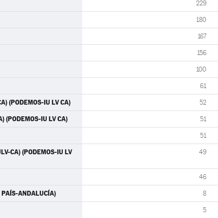
229
180
167
156
100
61
CA) (PODEMOS-IU LV CA)
52
A) (PODEMOS-IU LV CA)
51
51
IULV-CA) (PODEMOS-IU LV
49
46
ÁS PAÍS-ANDALUCÍA)
8
5