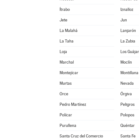
Ítrabo
Iznalloz
Jete
Jun
La Malahá
Lanjarón
La Taha
La Zubia
Loja
Los Guája
Marchal
Moclín
Montejícar
Montillana
Murtas
Nevada
Orce
Órgiva
Pedro Martínez
Peligros
Polícar
Polopos
Purullena
Quéntar
Santa Cruz del Comercio
Santa Fe