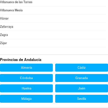
Villanueva de las Torres
Villanueva Mesía
Víznar
Zafarraya
Zagra
Zújar
Provincias de Andalucía
Almería
Cádiz
Córdoba
Granada
Huelva
Jaén
Málaga
Sevilla