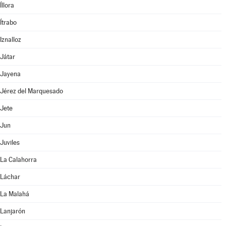
Íllora
Ítrabo
Iznalloz
Játar
Jayena
Jérez del Marquesado
Jete
Jun
Juviles
La Calahorra
Láchar
La Malahá
Lanjarón