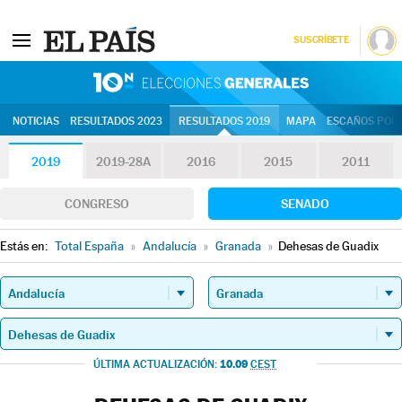
SUSCRÍBETE
10N | Eleccion
NOTICIAS
RESULTADOS 2023
RESULTADOS 2019
MAPA
ESCAÑOS POR 
2019
2019-28A
2016
2015
2011
CONGRESO
SENADO
Estás en:
Total España
»
Andalucía
»
Granada
»
Dehesas de Guadix
10.09
ÚLTIMA ACTUALIZACIÓN:
CEST