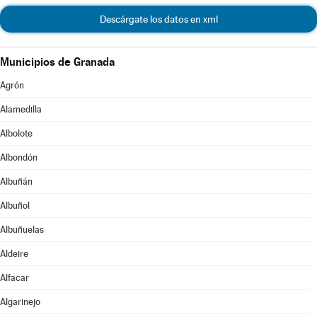
Descárgate los datos en xml
Municipios de Granada
Agrón
Alamedilla
Albolote
Albondón
Albuñán
Albuñol
Albuñuelas
Aldeire
Alfacar
Algarinejo