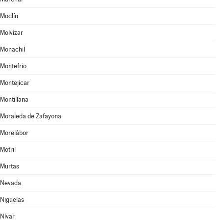
Moclín
Molvízar
Monachil
Montefrío
Montejícar
Montillana
Moraleda de Zafayona
Morelábor
Motril
Murtas
Nevada
Nigüelas
Nívar