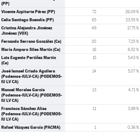
(PP)
Vicente Azpitarte Pérez (PP)
72
26,09 %
Celia Santiago Buendía (PP)
65
23,55 %
Cristina Alejandra Jiménez
49
17,75 %
Jiménez (VOX)
Fernando Serrano González (Cs)
20
7,25 %
María Amparo Siles Martín (Cs)
18
6,52 %
Luis Eugenio Pertíñez Martín
15
5,43 %
(Cs)
José Ismael Criado Aguilera
14
5,07 %
(Podemos-IULV-CA) (PODEMOS-
IU LV CA)
Manuel Morales García
13
4,71 %
(Podemos-IULV-CA) (PODEMOS-
IU LV CA)
Francisca Sánchez Alías
11
3,99 %
(Podemos-IULV-CA) (PODEMOS-
IU LV CA)
Rafael Vázquez García (PACMA)
1
0,36 %