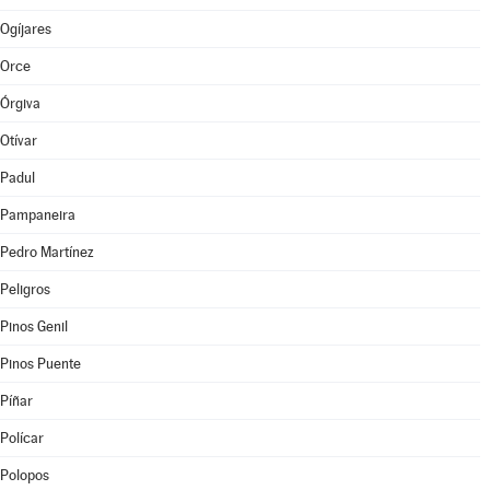
Ogíjares
Orce
Órgiva
Otívar
Padul
Pampaneira
Pedro Martínez
Peligros
Pinos Genil
Pinos Puente
Píñar
Polícar
Polopos