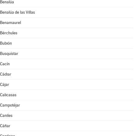
Benalúa
Benalúa de las Villas
Benamaurel
Bérchules
Bubión
Busquístar
Cacín
Cádiar
Cájar
Calicasas
Campotéjar
Caniles
Cáñar