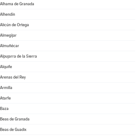
Alhama de Granada
Alhendín
Alicún de Ortega
Almegíjar
Almuñécar
Alpujarra de la Sierra
Alquife
Arenas del Rey
Armilla
Atarfe
Baza
Beas de Granada
Beas de Guadix