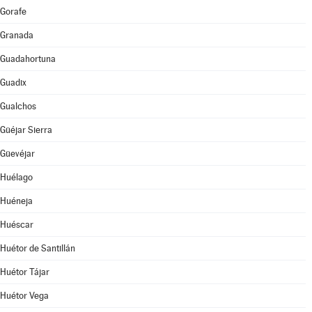
Gorafe
Granada
Guadahortuna
Guadix
Gualchos
Güéjar Sierra
Güevéjar
Huélago
Huéneja
Huéscar
Huétor de Santillán
Huétor Tájar
Huétor Vega