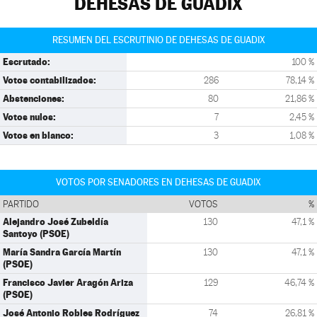
DEHESAS DE GUADIX
RESUMEN DEL ESCRUTINIO DE DEHESAS DE GUADIX
Escrutado:
100 %
Votos contabilizados:
286
78,14 %
Abstenciones:
80
21,86 %
Votos nulos:
7
2,45 %
Votos en blanco:
3
1,08 %
VOTOS POR SENADORES EN DEHESAS DE GUADIX
PARTIDO
VOTOS
%
Alejandro José Zubeldía
130
47,1 %
Santoyo (PSOE)
María Sandra García Martín
130
47,1 %
(PSOE)
Francisco Javier Aragón Ariza
129
46,74 %
(PSOE)
José Antonio Robles Rodríguez
74
26,81 %