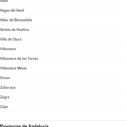
Válor
Vegas del Genil
Vélez de Benaudalla
Ventas de Huelma
Villa de Otura
Villamena
Villanueva de las Torres
Villanueva Mesía
Víznar
Zafarraya
Zagra
Zújar
Provincias de Andalucía