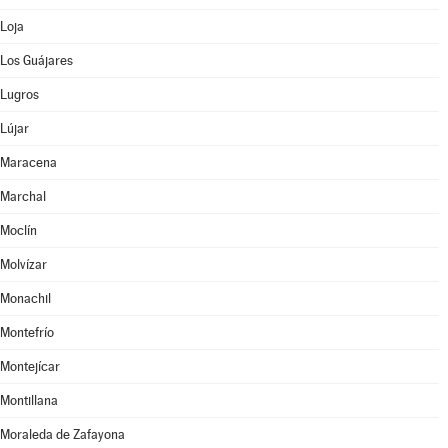
Loja
Los Guájares
Lugros
Lújar
Maracena
Marchal
Moclín
Molvízar
Monachil
Montefrío
Montejícar
Montillana
Moraleda de Zafayona