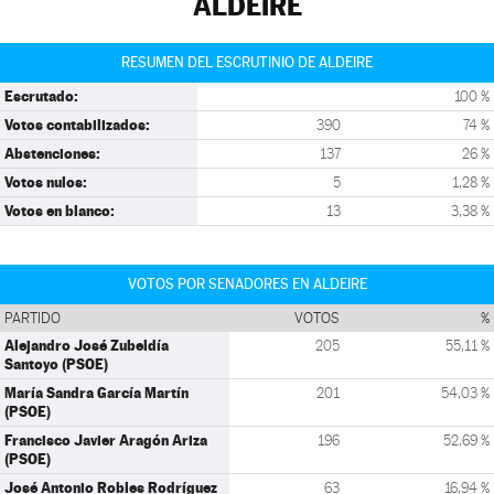
ALDEIRE
RESUMEN DEL ESCRUTINIO DE ALDEIRE
Escrutado:
100 %
Votos contabilizados:
390
74 %
Abstenciones:
137
26 %
Votos nulos:
5
1,28 %
Votos en blanco:
13
3,38 %
VOTOS POR SENADORES EN ALDEIRE
PARTIDO
VOTOS
%
Alejandro José Zubeldía
205
55,11 %
Santoyo (PSOE)
María Sandra García Martín
201
54,03 %
(PSOE)
Francisco Javier Aragón Ariza
196
52,69 %
(PSOE)
José Antonio Robles Rodríguez
63
16,94 %