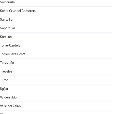
Salobreña
Santa Cruz del Comercio
Santa Fe
Soportújar
Sorvilán
Torre-Cardela
Torrenueva Costa
Torvizcón
Trevélez
Turón
Ugíjar
Valderrubio
Valle del Zalabí