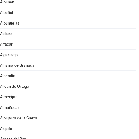
Albuñán
Albuñol
Albuñuelas
Aldeire
Alfacar
Algarinejo
Alhama de Granada
Alhendín
Alicún de Ortega
Almegíjar
Almuñécar
Alpujarra de la Sierra
Alquife