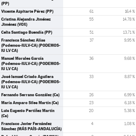
(PP)
Vicente Azpitarte Pérez (PP)
61
16,4 %
Cristina Alejandra Jiménez
55
14,78 %
Jiménez (VOX)
Celia Santiago Buendía (PP)
51
13,71 %
Francisca Sánchez Alías
37
9,95 %
(Podemos-IULV-CA) (PODEMOS-
IU LV CA)
Manuel Morales García
36
9,68 %
(Podemos-IULV-CA) (PODEMOS-
IU LV CA)
José Ismael Criado Aguilera
33
8,87 %
(Podemos-IULV-CA) (PODEMOS-
IU LV CA)
Fernando Serrano González (Cs)
26
6,99 %
María Amparo Siles Martín (Cs)
23
6,18 %
Luis Eugenio Pertíñez Martín
20
5,38 %
(Cs)
Francisco Javier Fernández
4
1,08 %
Sánchez (MÁS PAÍS-ANDALUCÍA)