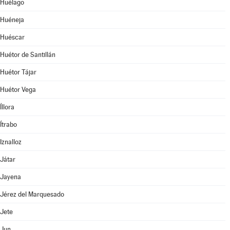
Huélago
Huéneja
Huéscar
Huétor de Santillán
Huétor Tájar
Huétor Vega
Íllora
Ítrabo
Iznalloz
Játar
Jayena
Jérez del Marquesado
Jete
Jun