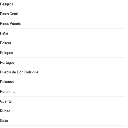
Peligros
Pinos Genil
Pinos Puente
Píñar
Polícar
Polopos
Pórtugos
Puebla de Don Fadrique
Pulianas
Purullena
Quéntar
Rubite
Salar