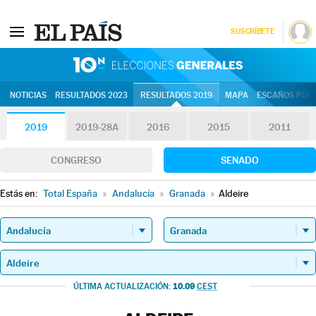
SUSCRÍBETE
10N | Eleccion
NOTICIAS
RESULTADOS 2023
RESULTADOS 2019
MAPA
ESCAÑOS POR 
2019
2019-28A
2016
2015
2011
CONGRESO
SENADO
Estás en:
Total España
»
Andalucía
»
Granada
»
Aldeire
10.09
ÚLTIMA ACTUALIZACIÓN:
CEST