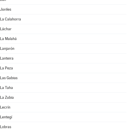
Juviles
La Calahorra
Láchar
La Malahá
Lanjarón
Lanteira
La Peza
Las Gabias
La Taha
La Zubia
Lecrín
Lentegí
Lobras