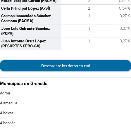
Rafael Vázquez García (PACMA)
2
0,54 %
Celia Principal López (AxSÍ)
2
0,54 %
Carmen Inmaculada Sánchez
1
0,27 %
Carmona (PACMA)
José Luis Quirante Sánchez
1
0,27 %
(PCPA)
Juan Antonio Ortiz López
1
0,27 %
(RECORTES CERO-GV)
Descárgate los datos en xml
Municipios de Granada
Agrón
Alamedilla
Albolote
Albondón