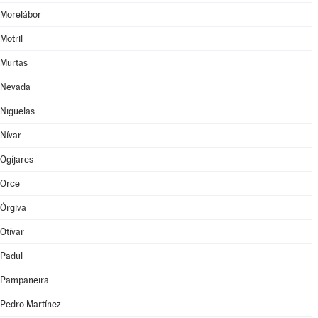
Morelábor
Motril
Murtas
Nevada
Nigüelas
Nívar
Ogíjares
Orce
Órgiva
Otívar
Padul
Pampaneira
Pedro Martínez