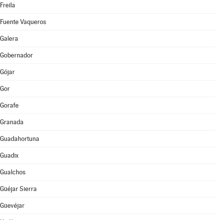
Freila
Fuente Vaqueros
Galera
Gobernador
Gójar
Gor
Gorafe
Granada
Guadahortuna
Guadix
Gualchos
Güéjar Sierra
Güevéjar