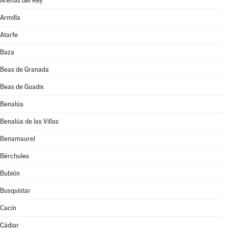
Arenas del Rey
Armilla
Atarfe
Baza
Beas de Granada
Beas de Guadix
Benalúa
Benalúa de las Villas
Benamaurel
Bérchules
Bubión
Busquístar
Cacín
Cádiar