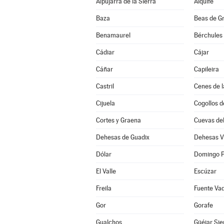
Alpujarra de la Sierra
Alquife
Baza
Beas de G
Benamaurel
Bérchules
Cádiar
Cájar
Cáñar
Capileira
Castril
Cenes de l
Cijuela
Cogollos d
Cortes y Graena
Cuevas de
Dehesas de Guadix
Dehesas V
Dólar
Domingo P
El Valle
Escúzar
Freila
Fuente Va
Gor
Gorafe
Gualchos
Güéjar Sie