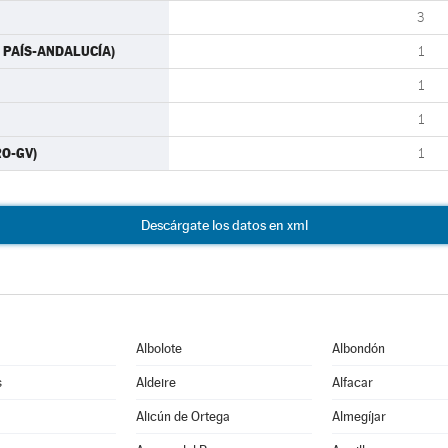
3
ÁS PAÍS-ANDALUCÍA)
1
1
1
RO-GV)
1
Descárgate los datos en xml
Albolote
Albondón
s
Aldeire
Alfacar
Alicún de Ortega
Almegíjar