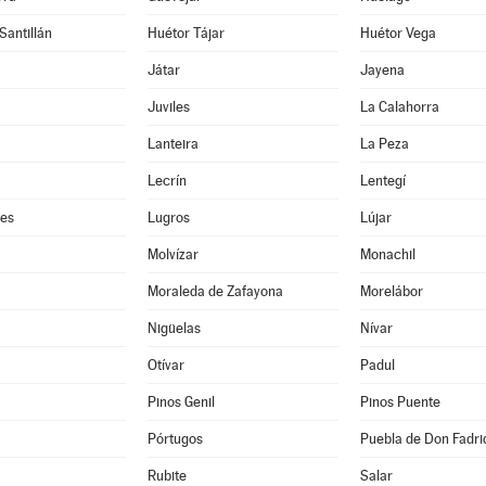
Santillán
Huétor Tájar
Huétor Vega
Játar
Jayena
Juviles
La Calahorra
Lanteira
La Peza
Lecrín
Lentegí
res
Lugros
Lújar
Molvízar
Monachil
Moraleda de Zafayona
Morelábor
Nigüelas
Nívar
Otívar
Padul
Pinos Genil
Pinos Puente
Pórtugos
Puebla de Don Fadri
Rubite
Salar