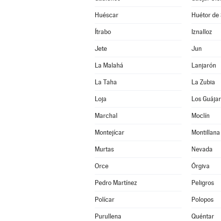
Huéscar
Huétor de 
Ítrabo
Iznalloz
Jete
Jun
La Malahá
Lanjarón
La Taha
La Zubia
Loja
Los Guája
Marchal
Moclín
Montejícar
Montillana
Murtas
Nevada
Orce
Órgiva
Pedro Martínez
Peligros
Polícar
Polopos
Purullena
Quéntar