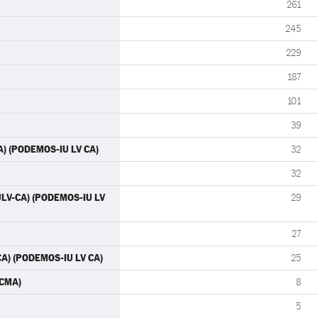
261
245
229
187
101
39
A) (PODEMOS-IU LV CA)
32
32
IULV-CA) (PODEMOS-IU LV
29
27
CA) (PODEMOS-IU LV CA)
25
ACMA)
8
5