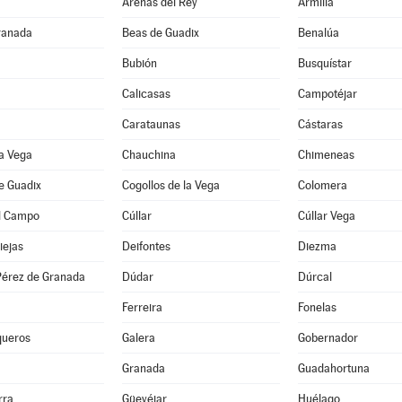
Arenas del Rey
Armilla
ranada
Beas de Guadix
Benalúa
Bubión
Busquístar
Calicasas
Campotéjar
Carataunas
Cástaras
a Vega
Chauchina
Chimeneas
e Guadix
Cogollos de la Vega
Colomera
l Campo
Cúllar
Cúllar Vega
iejas
Deifontes
Diezma
érez de Granada
Dúdar
Dúrcal
Ferreira
Fonelas
queros
Galera
Gobernador
Granada
Guadahortuna
rra
Güevéjar
Huélago