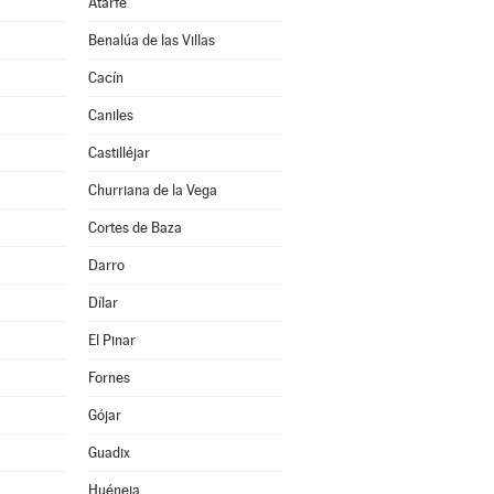
Atarfe
Benalúa de las Villas
Cacín
Caniles
Castilléjar
Churriana de la Vega
Cortes de Baza
Darro
Dílar
El Pinar
Fornes
Gójar
Guadix
Huéneja