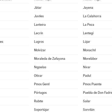
Játar
Jayena
Juviles
La Calahorra
Lanteira
La Peza
Lecrín
Lentegí
res
Lugros
Lújar
Molvízar
Monachil
Moraleda de Zafayona
Morelábor
Nigüelas
Nívar
Otívar
Padul
Pinos Genil
Pinos Puente
Pórtugos
Puebla de Don Fadri
Rubite
Salar
Soportújar
Sorvilán