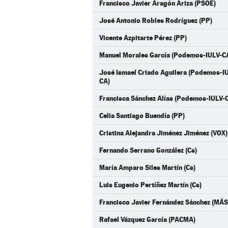
Francisco Javier Aragón Ariza (PSOE)
José Antonio Robles Rodríguez (PP)
Vicente Azpitarte Pérez (PP)
Manuel Morales García (Podemos-IULV-C
José Ismael Criado Aguilera (Podemos-
CA)
Francisca Sánchez Alías (Podemos-IULV-
Celia Santiago Buendía (PP)
Cristina Alejandra Jiménez Jiménez (VOX)
Fernando Serrano González (Cs)
María Amparo Siles Martín (Cs)
Luis Eugenio Pertíñez Martín (Cs)
Francisco Javier Fernández Sánchez (M
Rafael Vázquez García (PACMA)