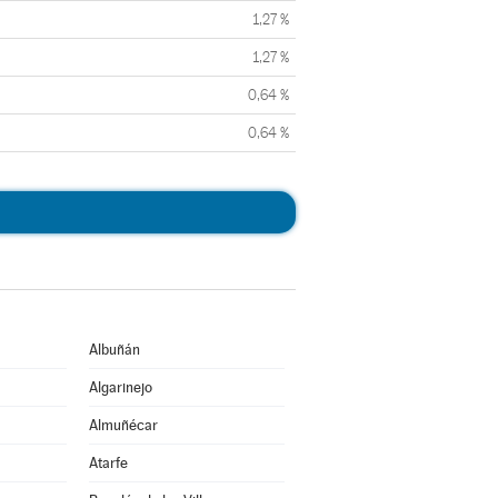
1,27 %
1,27 %
0,64 %
0,64 %
Albuñán
Algarinejo
Almuñécar
Atarfe