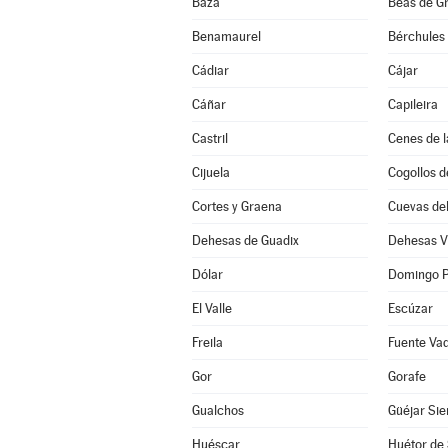
Baza
Beas de G
Benamaurel
Bérchules
Cádiar
Cájar
Cáñar
Capileira
Castril
Cenes de l
Cijuela
Cogollos d
Cortes y Graena
Cuevas de
Dehesas de Guadix
Dehesas V
Dólar
Domingo P
El Valle
Escúzar
Freila
Fuente Va
Gor
Gorafe
Gualchos
Güéjar Sie
Huéscar
Huétor de 