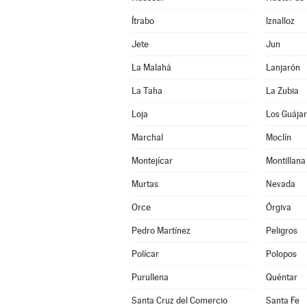
Ítrabo
Iznalloz
Jete
Jun
La Malahá
Lanjarón
La Taha
La Zubia
Loja
Los Guája
Marchal
Moclín
Montejícar
Montillana
Murtas
Nevada
Orce
Órgiva
Pedro Martínez
Peligros
Polícar
Polopos
Purullena
Quéntar
Santa Cruz del Comercio
Santa Fe