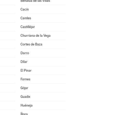
Benalúa de las Villas
Cacín
Caniles
Castilléjar
Churriana de la Vega
Cortes de Baza
Darro
Dílar
El Pinar
Fornes
Gójar
Guadix
Huéneja
Íllora