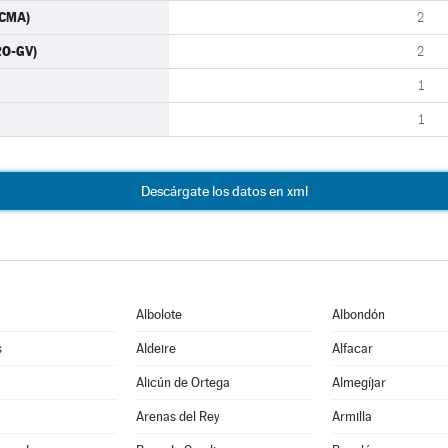
ACMA)
2
RO-GV)
2
1
1
Descárgate los datos en xml
Albolote
Albondón
s
Aldeire
Alfacar
Alicún de Ortega
Almegíjar
Arenas del Rey
Armilla