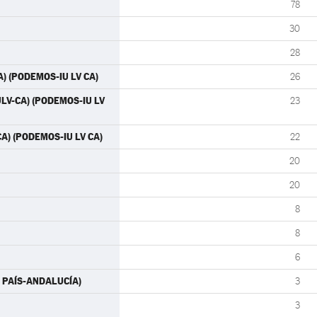
78
30
28
A) (PODEMOS-IU LV CA)
26
IULV-CA) (PODEMOS-IU LV
23
CA) (PODEMOS-IU LV CA)
22
20
20
8
8
6
ÁS PAÍS-ANDALUCÍA)
3
3