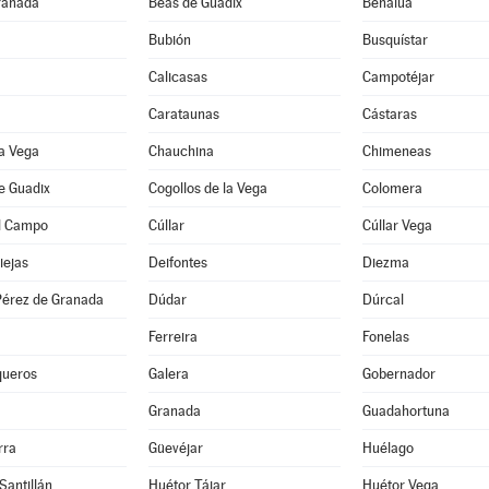
ranada
Beas de Guadix
Benalúa
Bubión
Busquístar
Calicasas
Campotéjar
Carataunas
Cástaras
a Vega
Chauchina
Chimeneas
e Guadix
Cogollos de la Vega
Colomera
l Campo
Cúllar
Cúllar Vega
iejas
Deifontes
Diezma
érez de Granada
Dúdar
Dúrcal
Ferreira
Fonelas
queros
Galera
Gobernador
Granada
Guadahortuna
rra
Güevéjar
Huélago
Santillán
Huétor Tájar
Huétor Vega