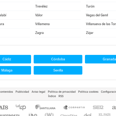
Trevélez
Turón
alabí
Válor
Vegas del Genil
ura
Villamena
Villanueva de las To
Zagra
Zújar
Cádiz
Córdoba
Granada
Málaga
Sevilla
contenidos
Publicidad
Aviso legal
Política de privacidad
Política cookies
Configuraci
Índice
RSS