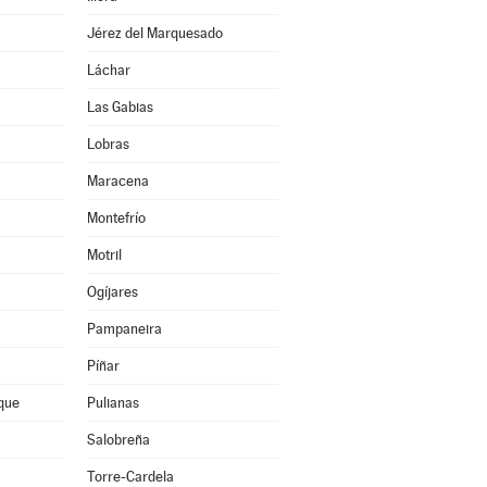
Jérez del Marquesado
Láchar
Las Gabias
Lobras
Maracena
Montefrío
Motril
Ogíjares
Pampaneira
Píñar
que
Pulianas
Salobreña
Torre-Cardela