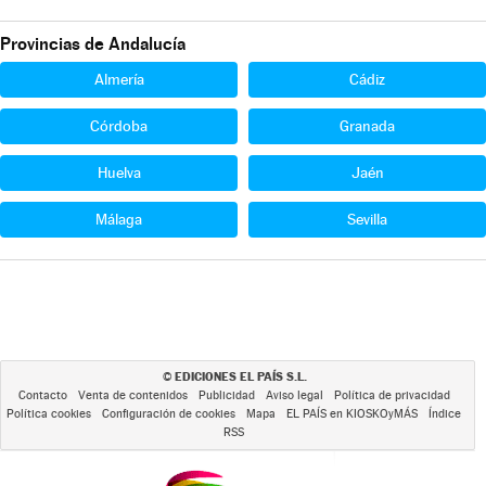
Provincias de Andalucía
Almería
Cádiz
Córdoba
Granada
Huelva
Jaén
Málaga
Sevilla
EDICIONES EL PAÍS S.L.
©
Contacto
Venta de contenidos
Publicidad
Aviso legal
Política de privacidad
Política cookies
Configuración de cookies
Mapa
EL PAÍS en KIOSKOyMÁS
Índice
RSS