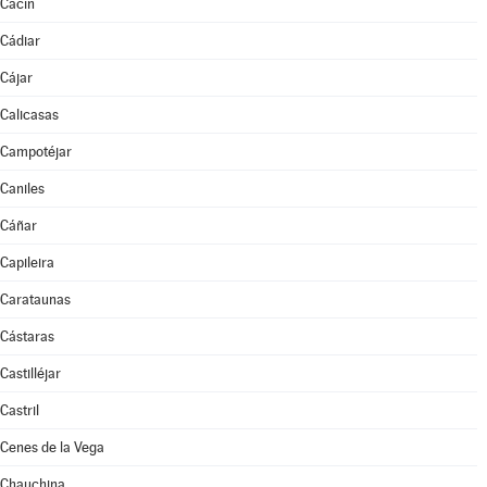
Cacín
Cádiar
Cájar
Calicasas
Campotéjar
Caniles
Cáñar
Capileira
Carataunas
Cástaras
Castilléjar
Castril
Cenes de la Vega
Chauchina