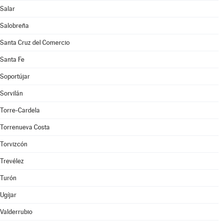
Salar
Salobreña
Santa Cruz del Comercio
Santa Fe
Soportújar
Sorvilán
Torre-Cardela
Torrenueva Costa
Torvizcón
Trevélez
Turón
Ugíjar
Valderrubio