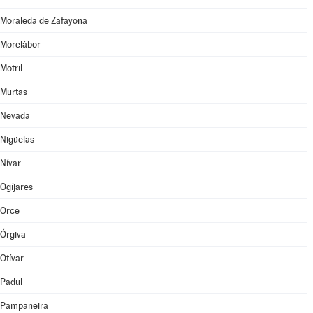
Moraleda de Zafayona
Morelábor
Motril
Murtas
Nevada
Nigüelas
Nívar
Ogíjares
Orce
Órgiva
Otívar
Padul
Pampaneira