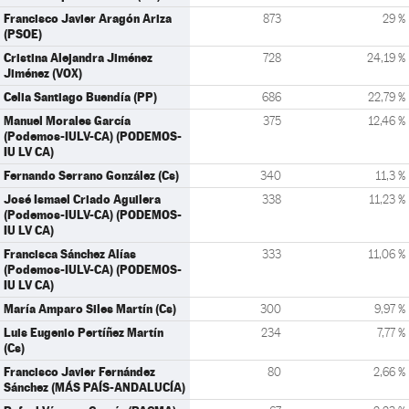
Francisco Javier Aragón Ariza
873
29 %
(PSOE)
Cristina Alejandra Jiménez
728
24,19 %
Jiménez (VOX)
Celia Santiago Buendía (PP)
686
22,79 %
Manuel Morales García
375
12,46 %
(Podemos-IULV-CA) (PODEMOS-
IU LV CA)
Fernando Serrano González (Cs)
340
11,3 %
José Ismael Criado Aguilera
338
11,23 %
(Podemos-IULV-CA) (PODEMOS-
IU LV CA)
Francisca Sánchez Alías
333
11,06 %
(Podemos-IULV-CA) (PODEMOS-
IU LV CA)
María Amparo Siles Martín (Cs)
300
9,97 %
Luis Eugenio Pertíñez Martín
234
7,77 %
(Cs)
Francisco Javier Fernández
80
2,66 %
Sánchez (MÁS PAÍS-ANDALUCÍA)