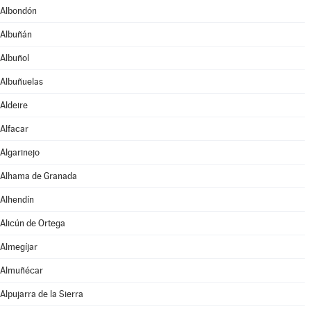
Albondón
Albuñán
Albuñol
Albuñuelas
Aldeire
Alfacar
Algarinejo
Alhama de Granada
Alhendín
Alicún de Ortega
Almegíjar
Almuñécar
Alpujarra de la Sierra