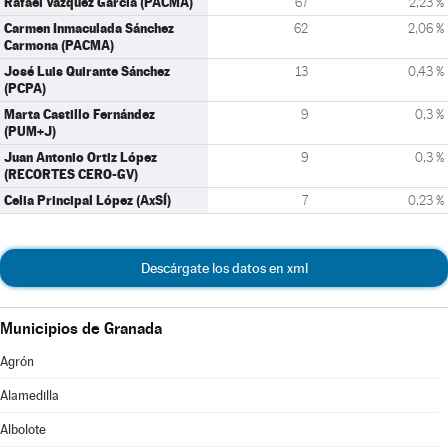
Rafael Vázquez García (PACMA)
67
2,23 %
Carmen Inmaculada Sánchez
62
2,06 %
Carmona (PACMA)
José Luis Quirante Sánchez
13
0,43 %
(PCPA)
Marta Castillo Fernández
9
0,3 %
(PUM+J)
Juan Antonio Ortiz López
9
0,3 %
(RECORTES CERO-GV)
Celia Principal López (AxSÍ)
7
0,23 %
Descárgate los datos en xml
Municipios de Granada
Agrón
Alamedilla
Albolote