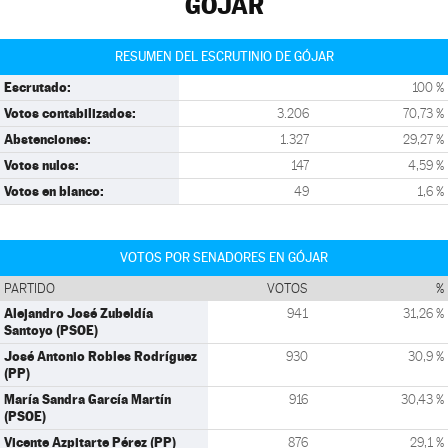
GÓJAR
RESUMEN DEL ESCRUTINIO DE GÓJAR
Escrutado:
100 %
Votos contabilizados:
3.206
70,73 %
Abstenciones:
1.327
29,27 %
Votos nulos:
147
4,59 %
Votos en blanco:
49
1,6 %
VOTOS POR SENADORES EN GÓJAR
PARTIDO
VOTOS
%
Alejandro José Zubeldía
941
31,26 %
Santoyo (PSOE)
José Antonio Robles Rodríguez
930
30,9 %
(PP)
María Sandra García Martín
916
30,43 %
(PSOE)
Vicente Azpitarte Pérez (PP)
876
29,1 %