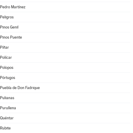
Pedro Martínez
Peligros
Pinos Genil
Pinos Puente
Píñar
Polícar
Polopos
Pórtugos
Puebla de Don Fadrique
Pulianas
Purullena
Quéntar
Rubite