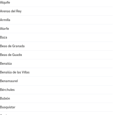
Alquife
Arenas del Rey
Armilla
Atarfe
Baza
Beas de Granada
Beas de Guadix
Benalúa
Benalúa de las Villas
Benamaurel
Bérchules
Bubión
Busquístar