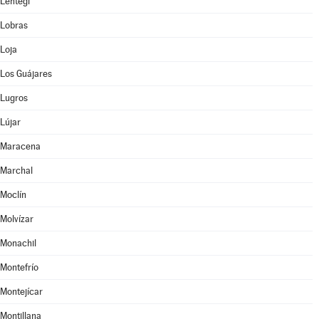
Lentegí
Lobras
Loja
Los Guájares
Lugros
Lújar
Maracena
Marchal
Moclín
Molvízar
Monachil
Montefrío
Montejícar
Montillana