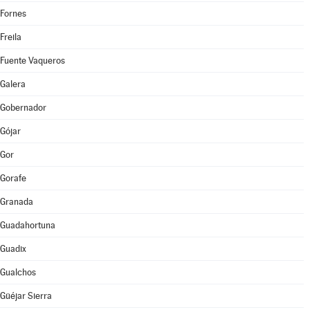
Fornes
Freila
Fuente Vaqueros
Galera
Gobernador
Gójar
Gor
Gorafe
Granada
Guadahortuna
Guadix
Gualchos
Güéjar Sierra