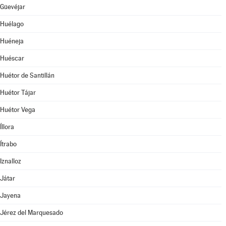
Güevéjar
Huélago
Huéneja
Huéscar
Huétor de Santillán
Huétor Tájar
Huétor Vega
Íllora
Ítrabo
Iznalloz
Játar
Jayena
Jérez del Marquesado