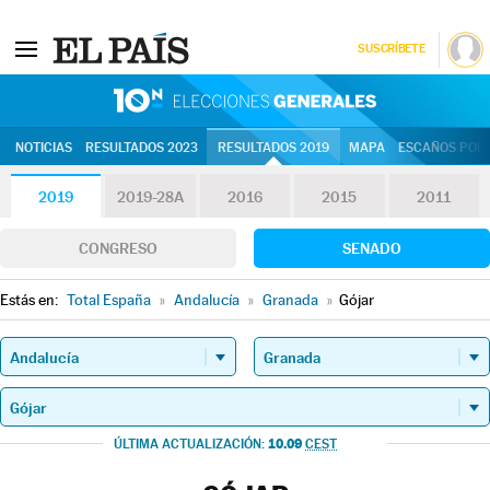
SUSCRÍBETE
10N | Eleccion
NOTICIAS
RESULTADOS 2023
RESULTADOS 2019
MAPA
ESCAÑOS POR 
2019
2019-28A
2016
2015
2011
CONGRESO
SENADO
Estás en:
Total España
»
Andalucía
»
Granada
»
Gójar
10.09
ÚLTIMA ACTUALIZACIÓN:
CEST