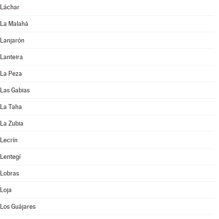
Láchar
La Malahá
Lanjarón
Lanteira
La Peza
Las Gabias
La Taha
La Zubia
Lecrín
Lentegí
Lobras
Loja
Los Guájares