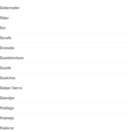
Gobernador
Gójar
Gor
Gorafe
Granada
Guadahortuna
Guadix
Gualchos
Güéjar Sierra
Güevéjar
Huélago
Huéneja
Huéscar