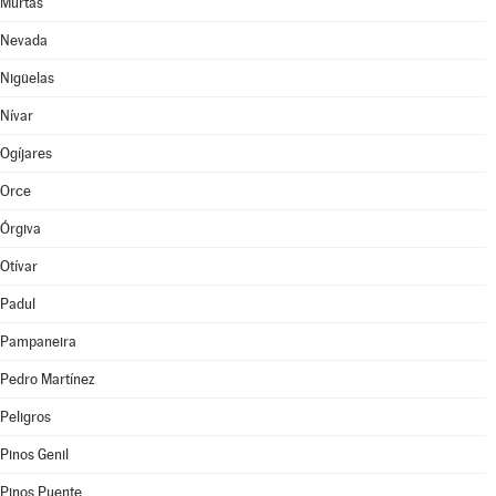
Murtas
Nevada
Nigüelas
Nívar
Ogíjares
Orce
Órgiva
Otívar
Padul
Pampaneira
Pedro Martínez
Peligros
Pinos Genil
Pinos Puente