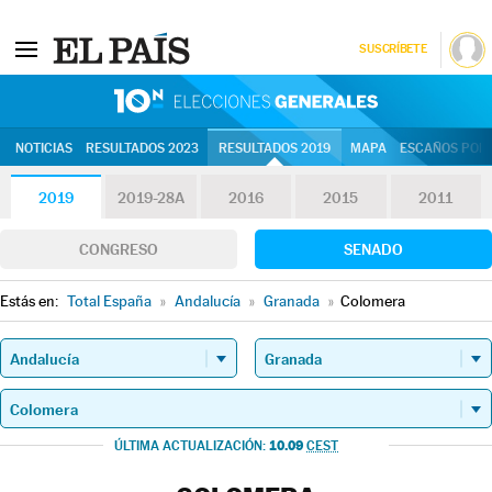
SUSCRÍBETE
10N | Eleccion
NOTICIAS
RESULTADOS 2023
RESULTADOS 2019
MAPA
ESCAÑOS POR 
2019
2019-28A
2016
2015
2011
CONGRESO
SENADO
Estás en:
Total España
»
Andalucía
»
Granada
»
Colomera
10.09
ÚLTIMA ACTUALIZACIÓN:
CEST