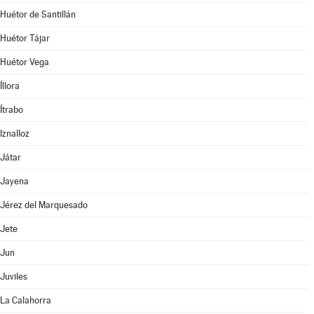
Huétor de Santillán
Huétor Tájar
Huétor Vega
Íllora
Ítrabo
Iznalloz
Játar
Jayena
Jérez del Marquesado
Jete
Jun
Juviles
La Calahorra