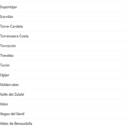
Soportújar
Sorvilán
Torre-Cardela
Torrenueva Costa
Torvizcón
Trevélez
Turón
Ugíjar
Valderrubio
Valle del Zalabí
Válor
Vegas del Genil
Vélez de Benaudalla