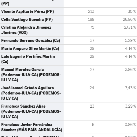
(PP)
Vicente Azpitarte Pérez (PP)
210
30 %
Celia Santiago Buendía (PP)
188
26,86 %
Cristina Alejandra Jiménez
75
10,71 %
Jiménez (VOX)
Fernando Serrano González (Cs)
37
5,29 %
María Amparo Siles Martín (Cs)
29
4,14 %
Luis Eugenio Pertíñez Martín
29
4,14 %
(Cs)
Manuel Morales García
27
3,86 %
(Podemos-IULV-CA) (PODEMOS-
IU LV CA)
José Ismael Criado Aguilera
24
3,43 %
(Podemos-IULV-CA) (PODEMOS-
IU LV CA)
Francisca Sánchez Alías
23
3,29 %
(Podemos-IULV-CA) (PODEMOS-
IU LV CA)
Francisco Javier Fernández
6
0,86 %
Sánchez (MÁS PAÍS-ANDALUCÍA)