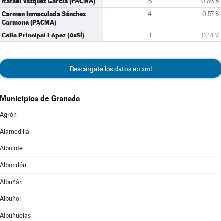
Rafael Vázquez García (PACMA)
6
0,86 %
Carmen Inmaculada Sánchez
4
0,57 %
Carmona (PACMA)
Celia Principal López (AxSÍ)
1
0,14 %
Descárgate los datos en xml
Municipios de Granada
Agrón
Alamedilla
Albolote
Albondón
Albuñán
Albuñol
Albuñuelas