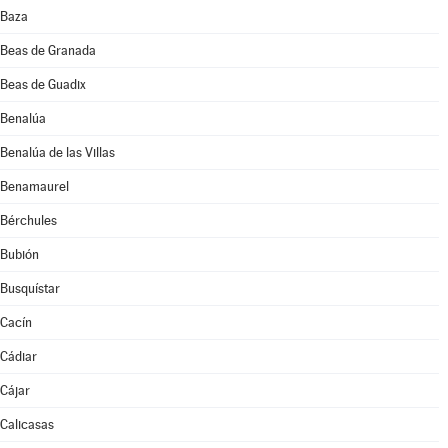
Baza
Beas de Granada
Beas de Guadix
Benalúa
Benalúa de las Villas
Benamaurel
Bérchules
Bubión
Busquístar
Cacín
Cádiar
Cájar
Calicasas