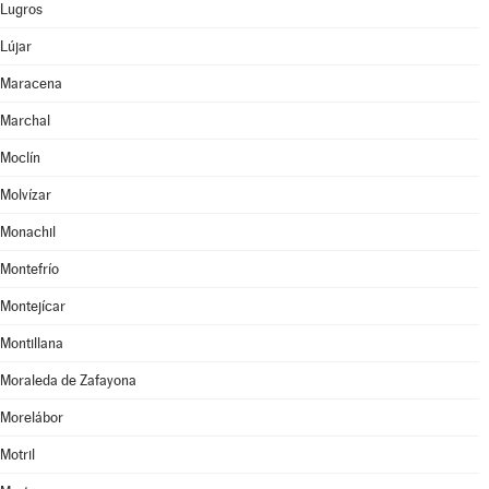
Lugros
Lújar
Maracena
Marchal
Moclín
Molvízar
Monachil
Montefrío
Montejícar
Montillana
Moraleda de Zafayona
Morelábor
Motril