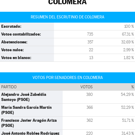
COLOMERA
RESUMEN DEL ESCRUTINIO DE COLOMERA
Escrutado:
100 %
Votos contabilizados:
735
67,31 %
Abstenciones:
357
32,69 %
Votos nulos:
22
2,99 %
Votos en blanco:
13
1,82 %
VOTOS POR SENADORES EN COLOMERA
PARTIDO
VOTOS
%
Alejandro José Zubeldía
380
54,29 %
Santoyo (PSOE)
María Sandra García Martín
366
52,29 %
(PSOE)
Francisco Javier Aragón Ariza
362
51,71 %
(PSOE)
José Antonio Robles Rodríguez
220
31,43 %