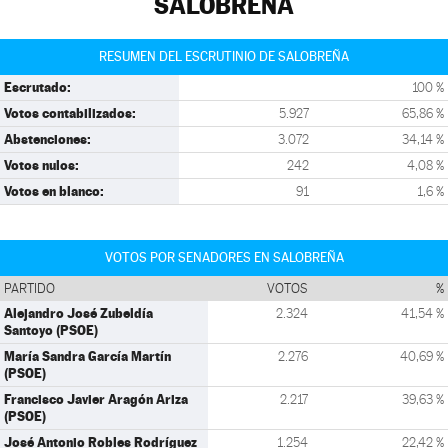
SALOBREÑA
RESUMEN DEL ESCRUTINIO DE SALOBREÑA
Escrutado:
100 %
Votos contabilizados:
5.927
65,86 %
Abstenciones:
3.072
34,14 %
Votos nulos:
242
4,08 %
Votos en blanco:
91
1,6 %
VOTOS POR SENADORES EN SALOBREÑA
PARTIDO
VOTOS
%
Alejandro José Zubeldía
2.324
41,54 %
Santoyo (PSOE)
María Sandra García Martín
2.276
40,69 %
(PSOE)
Francisco Javier Aragón Ariza
2.217
39,63 %
(PSOE)
José Antonio Robles Rodríguez
1.254
22,42 %