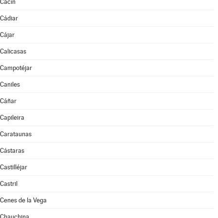
Cacín
Cádiar
Cájar
Calicasas
Campotéjar
Caniles
Cáñar
Capileira
Carataunas
Cástaras
Castilléjar
Castril
Cenes de la Vega
Chauchina