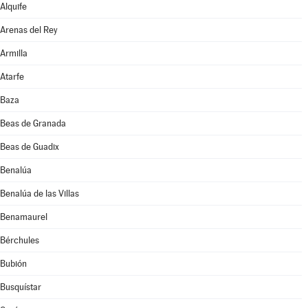
Alquife
Arenas del Rey
Armilla
Atarfe
Baza
Beas de Granada
Beas de Guadix
Benalúa
Benalúa de las Villas
Benamaurel
Bérchules
Bubión
Busquístar