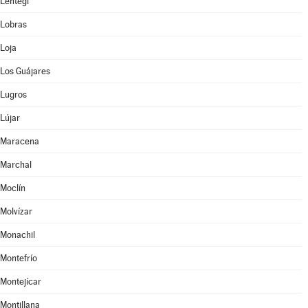
Lentegí
Lobras
Loja
Los Guájares
Lugros
Lújar
Maracena
Marchal
Moclín
Molvízar
Monachil
Montefrío
Montejícar
Montillana