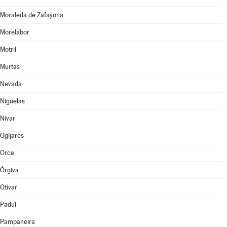
Moraleda de Zafayona
Morelábor
Motril
Murtas
Nevada
Nigüelas
Nívar
Ogíjares
Orce
Órgiva
Otívar
Padul
Pampaneira