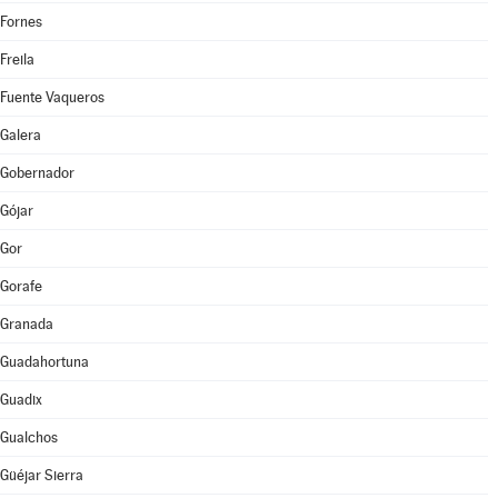
Fornes
Freila
Fuente Vaqueros
Galera
Gobernador
Gójar
Gor
Gorafe
Granada
Guadahortuna
Guadix
Gualchos
Güéjar Sierra