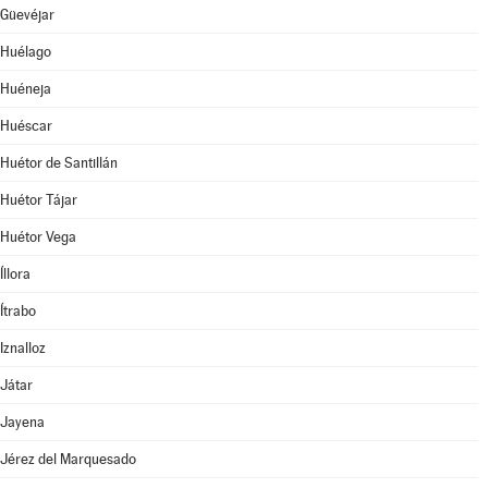
Güevéjar
Huélago
Huéneja
Huéscar
Huétor de Santillán
Huétor Tájar
Huétor Vega
Íllora
Ítrabo
Iznalloz
Játar
Jayena
Jérez del Marquesado