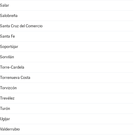
Salar
Salobreña
Santa Cruz del Comercio
Santa Fe
Soportújar
Sorvilán
Torre-Cardela
Torrenueva Costa
Torvizcón
Trevélez
Turón
Ugíjar
Valderrubio