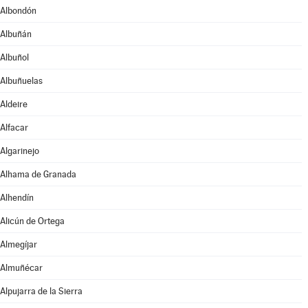
Albondón
Albuñán
Albuñol
Albuñuelas
Aldeire
Alfacar
Algarinejo
Alhama de Granada
Alhendín
Alicún de Ortega
Almegíjar
Almuñécar
Alpujarra de la Sierra