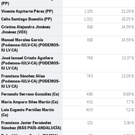
(PP)
Vicente Azpitarte Pérez (PP)
1.191
21,29 %
Celia Santiago Buendía (PP)
1.021
18,25 %
Cristina Alejandra Jiménez
816
14,59 %
Jiménez (VOX)
Manuel Morales García
816
14,59 %
(Podemos-IULV-CA) (PODEMOS-
IU LV CA)
José Ismael Criado Aguilera
748
13,37 %
(Podemos-IULV-CA) (PODEMOS-
IU LV CA)
Francisca Sánchez Alías
743
13,28 %
(Podemos-IULV-CA) (PODEMOS-
IU LV CA)
Fernando Serrano González (Cs)
486
8,69 %
María Amparo Siles Martín (Cs)
431
7,7 %
Luis Eugenio Pertíñez Martín
403
7,2 %
(Cs)
Francisco Javier Fernández
121
2,16 %
Sánchez (MÁS PAÍS-ANDALUCÍA)