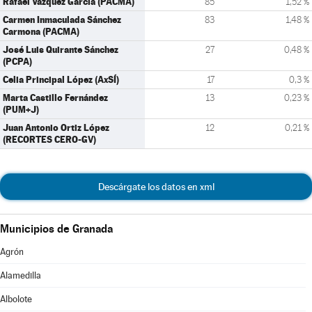
Rafael Vázquez García (PACMA)
85
1,52 %
Carmen Inmaculada Sánchez
83
1,48 %
Carmona (PACMA)
José Luis Quirante Sánchez
27
0,48 %
(PCPA)
Celia Principal López (AxSÍ)
17
0,3 %
Marta Castillo Fernández
13
0,23 %
(PUM+J)
Juan Antonio Ortiz López
12
0,21 %
(RECORTES CERO-GV)
Descárgate los datos en xml
Municipios de Granada
Agrón
Alamedilla
Albolote