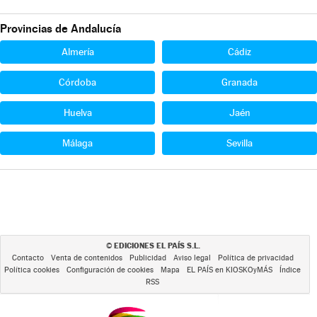
Provincias de Andalucía
Almería
Cádiz
Córdoba
Granada
Huelva
Jaén
Málaga
Sevilla
EDICIONES EL PAÍS S.L.
©
Contacto
Venta de contenidos
Publicidad
Aviso legal
Política de privacidad
Política cookies
Configuración de cookies
Mapa
EL PAÍS en KIOSKOyMÁS
Índice
RSS