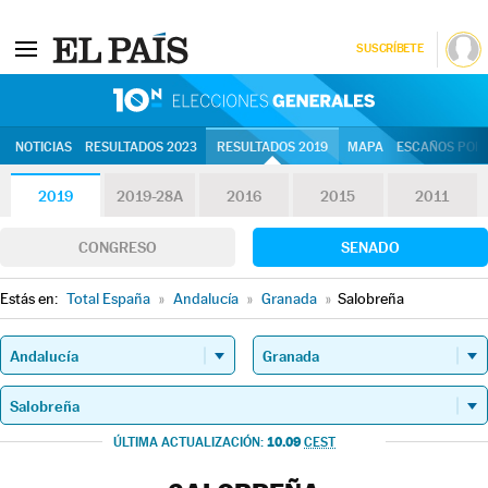
SUSCRÍBETE
10N | Eleccion
NOTICIAS
RESULTADOS 2023
RESULTADOS 2019
MAPA
ESCAÑOS POR 
2019
2019-28A
2016
2015
2011
CONGRESO
SENADO
Estás en:
Total España
»
Andalucía
»
Granada
»
Salobreña
10.09
ÚLTIMA ACTUALIZACIÓN:
CEST