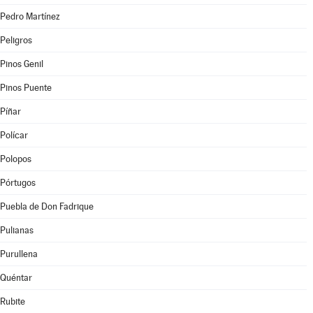
Pedro Martínez
Peligros
Pinos Genil
Pinos Puente
Píñar
Polícar
Polopos
Pórtugos
Puebla de Don Fadrique
Pulianas
Purullena
Quéntar
Rubite