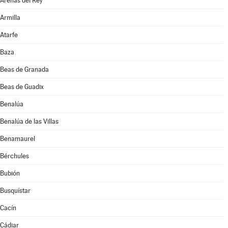
Arenas del Rey
Armilla
Atarfe
Baza
Beas de Granada
Beas de Guadix
Benalúa
Benalúa de las Villas
Benamaurel
Bérchules
Bubión
Busquístar
Cacín
Cádiar