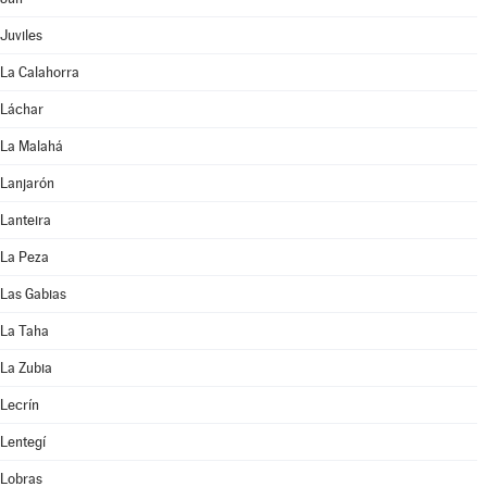
Juviles
La Calahorra
Láchar
La Malahá
Lanjarón
Lanteira
La Peza
Las Gabias
La Taha
La Zubia
Lecrín
Lentegí
Lobras