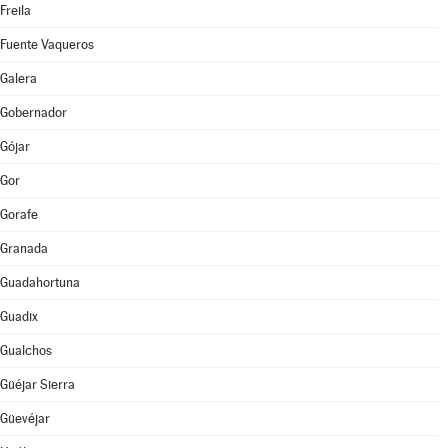
Freila
Fuente Vaqueros
Galera
Gobernador
Gójar
Gor
Gorafe
Granada
Guadahortuna
Guadix
Gualchos
Güéjar Sierra
Güevéjar