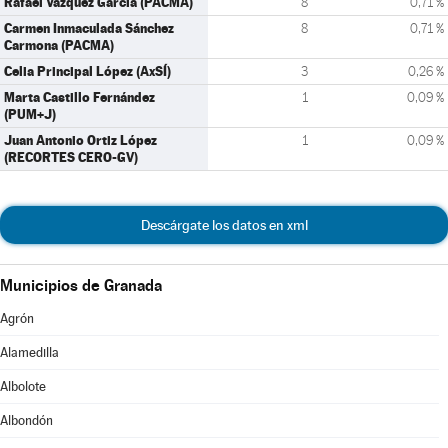
Rafael Vázquez García (PACMA)
8
0,71 %
Carmen Inmaculada Sánchez
8
0,71 %
Carmona (PACMA)
Celia Principal López (AxSÍ)
3
0,26 %
Marta Castillo Fernández
1
0,09 %
(PUM+J)
Juan Antonio Ortiz López
1
0,09 %
(RECORTES CERO-GV)
Descárgate los datos en xml
Municipios de Granada
Agrón
Alamedilla
Albolote
Albondón