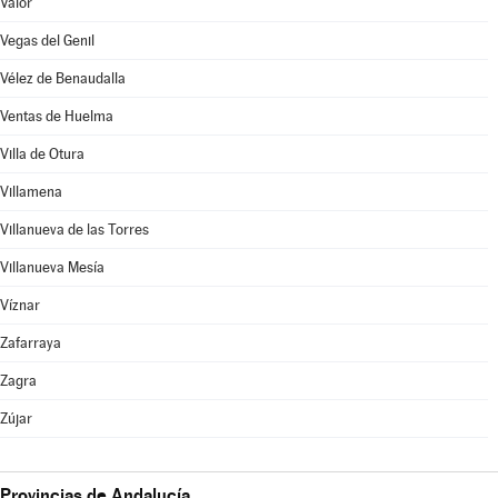
Válor
Vegas del Genil
Vélez de Benaudalla
Ventas de Huelma
Villa de Otura
Villamena
Villanueva de las Torres
Villanueva Mesía
Víznar
Zafarraya
Zagra
Zújar
Provincias de Andalucía