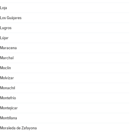
Loja
Los Guájares
Lugros
Lújar
Maracena
Marchal
Moclín
Molvízar
Monachil
Montefrío
Montejícar
Montillana
Moraleda de Zafayona