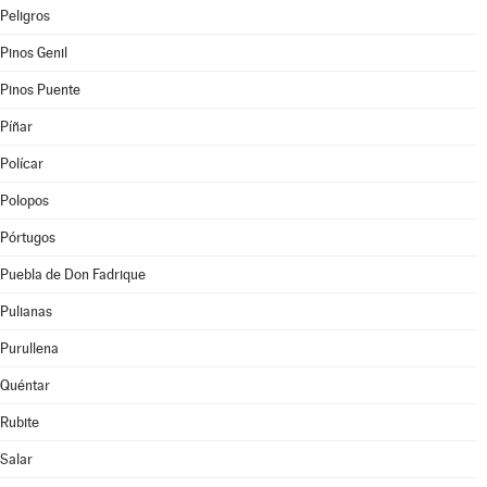
Peligros
Pinos Genil
Pinos Puente
Píñar
Polícar
Polopos
Pórtugos
Puebla de Don Fadrique
Pulianas
Purullena
Quéntar
Rubite
Salar