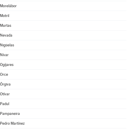
Morelábor
Motril
Murtas
Nevada
Nigüelas
Nívar
Ogíjares
Orce
Órgiva
Otívar
Padul
Pampaneira
Pedro Martínez