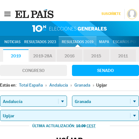
SUSCRÍBETE
10N | Eleccion
NOTICIAS
RESULTADOS 2023
RESULTADOS 2019
MAPA
ESCAÑOS POR 
2019
2019-28A
2016
2015
2011
CONGRESO
SENADO
Estás en:
Total España
»
Andalucía
»
Granada
»
Ugíjar
10.09
ÚLTIMA ACTUALIZACIÓN:
CEST