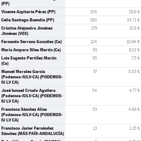
(PP)
Vicente Azpitarte Pérez (PP)
324
28,6 %
Celia Santiago Buendía (PP)
280
24,71 %
Cristina Alejandra Jiménez
179
15,8 %
Jiménez (VOX)
Fernando Serrano González (Cs)
124
10,94 %
María Amparo Siles Martín (Cs)
93
8,21 %
Luis Eugenio Pertíñez Martín
85
7,5 %
(Cs)
Manuel Morales García
57
5,03 %
(Podemos-IULV-CA) (PODEMOS-
IU LV CA)
José Ismael Criado Aguilera
54
4,77 %
(Podemos-IULV-CA) (PODEMOS-
IU LV CA)
Francisca Sánchez Alías
53
4,68 %
(Podemos-IULV-CA) (PODEMOS-
IU LV CA)
Francisco Javier Fernández
13
1,15 %
Sánchez (MÁS PAÍS-ANDALUCÍA)