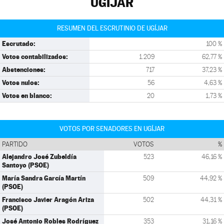
UGÍJAR
RESUMEN DEL ESCRUTINIO DE UGÍJAR
Escrutado:
100 %
Votos contabilizados:
1.209
62,77 %
Abstenciones:
717
37,23 %
Votos nulos:
56
4,63 %
Votos en blanco:
20
1,73 %
VOTOS POR SENADORES EN UGÍJAR
PARTIDO
VOTOS
%
Alejandro José Zubeldía
523
46,16 %
Santoyo (PSOE)
María Sandra García Martín
509
44,92 %
(PSOE)
Francisco Javier Aragón Ariza
502
44,31 %
(PSOE)
José Antonio Robles Rodríguez
353
31,16 %