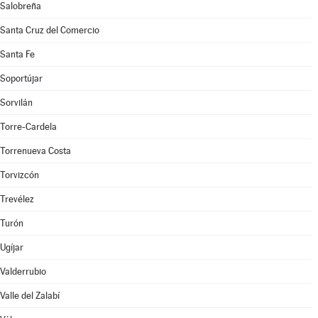
Salobreña
Santa Cruz del Comercio
Santa Fe
Soportújar
Sorvilán
Torre-Cardela
Torrenueva Costa
Torvizcón
Trevélez
Turón
Ugíjar
Valderrubio
Valle del Zalabí