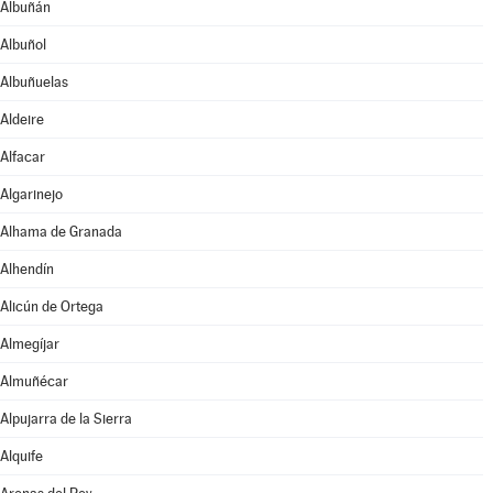
Albuñán
Albuñol
Albuñuelas
Aldeire
Alfacar
Algarinejo
Alhama de Granada
Alhendín
Alicún de Ortega
Almegíjar
Almuñécar
Alpujarra de la Sierra
Alquife