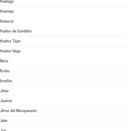
Huélago
Huéneja
Huéscar
Huétor de Santillán
Huétor Tájar
Huétor Vega
Íllora
Ítrabo
Iznalloz
Játar
Jayena
Jérez del Marquesado
Jete
Jun