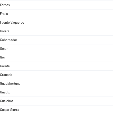
Fornes
Freila
Fuente Vaqueros
Galera
Gobernador
Gójar
Gor
Gorafe
Granada
Guadahortuna
Guadix
Gualchos
Güéjar Sierra