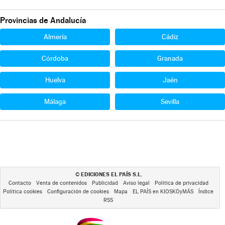
Provincias de Andalucía
Almería
Cádiz
Córdoba
Granada
Huelva
Jaén
Málaga
Sevilla
EDICIONES EL PAÍS S.L.
©
Contacto
Venta de contenidos
Publicidad
Aviso legal
Política de privacidad
Política cookies
Configuración de cookies
Mapa
EL PAÍS en KIOSKOyMÁS
Índice
RSS