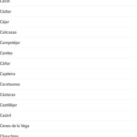
Cacín
Cádiar
Cájar
Calicasas
Campotéjar
Caniles
Cáñar
Capileira
Carataunas
Cástaras
Castilléjar
Castril
Cenes de la Vega
Chauchina