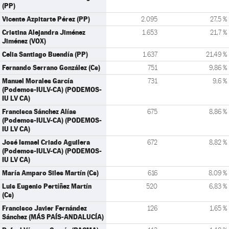
(PP)
Vicente Azpitarte Pérez (PP)
2.095
27,5 %
Cristina Alejandra Jiménez
1.653
21,7 %
Jiménez (VOX)
Celia Santiago Buendía (PP)
1.637
21,49 %
Fernando Serrano González (Cs)
751
9,86 %
Manuel Morales García
731
9,6 %
(Podemos-IULV-CA) (PODEMOS-
IU LV CA)
Francisca Sánchez Alías
675
8,86 %
(Podemos-IULV-CA) (PODEMOS-
IU LV CA)
José Ismael Criado Aguilera
672
8,82 %
(Podemos-IULV-CA) (PODEMOS-
IU LV CA)
María Amparo Siles Martín (Cs)
616
8,09 %
Luis Eugenio Pertíñez Martín
520
6,83 %
(Cs)
Francisco Javier Fernández
126
1,65 %
Sánchez (MÁS PAÍS-ANDALUCÍA)