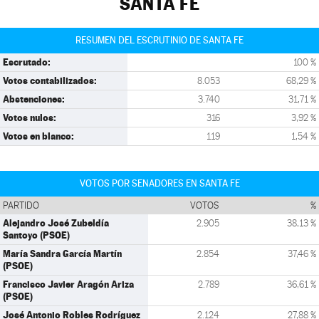
SANTA FE
RESUMEN DEL ESCRUTINIO DE SANTA FE
Escrutado:
100 %
Votos contabilizados:
8.053
68,29 %
Abstenciones:
3.740
31,71 %
Votos nulos:
316
3,92 %
Votos en blanco:
119
1,54 %
VOTOS POR SENADORES EN SANTA FE
PARTIDO
VOTOS
%
Alejandro José Zubeldía
2.905
38,13 %
Santoyo (PSOE)
María Sandra García Martín
2.854
37,46 %
(PSOE)
Francisco Javier Aragón Ariza
2.789
36,61 %
(PSOE)
José Antonio Robles Rodríguez
2.124
27,88 %