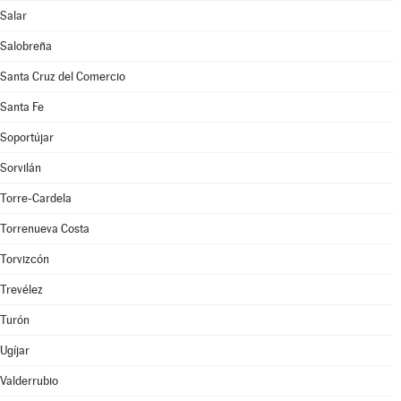
Salar
Salobreña
Santa Cruz del Comercio
Santa Fe
Soportújar
Sorvilán
Torre-Cardela
Torrenueva Costa
Torvizcón
Trevélez
Turón
Ugíjar
Valderrubio