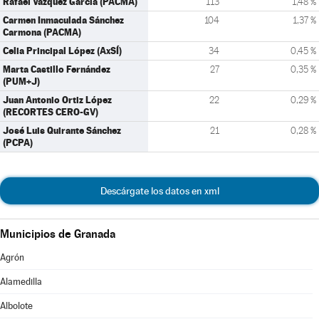
Rafael Vázquez García (PACMA)
113
1,48 %
Carmen Inmaculada Sánchez
104
1,37 %
Carmona (PACMA)
Celia Principal López (AxSÍ)
34
0,45 %
Marta Castillo Fernández
27
0,35 %
(PUM+J)
Juan Antonio Ortiz López
22
0,29 %
(RECORTES CERO-GV)
José Luis Quirante Sánchez
21
0,28 %
(PCPA)
Descárgate los datos en xml
Municipios de Granada
Agrón
Alamedilla
Albolote