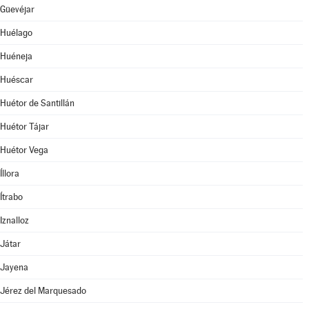
Güevéjar
Huélago
Huéneja
Huéscar
Huétor de Santillán
Huétor Tájar
Huétor Vega
Íllora
Ítrabo
Iznalloz
Játar
Jayena
Jérez del Marquesado