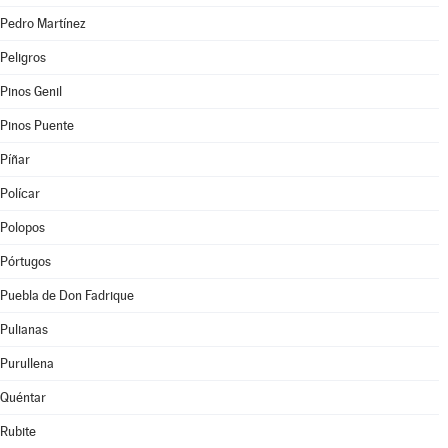
Pedro Martínez
Peligros
Pinos Genil
Pinos Puente
Píñar
Polícar
Polopos
Pórtugos
Puebla de Don Fadrique
Pulianas
Purullena
Quéntar
Rubite