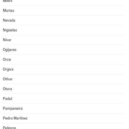
Motril
Murtas
Nevada
Nigüelas
Nívar
Ogíjares
Orce
Orgiva
Otívar
Otura
Padul
Pampaneira
Pedro Martínez
Peligros