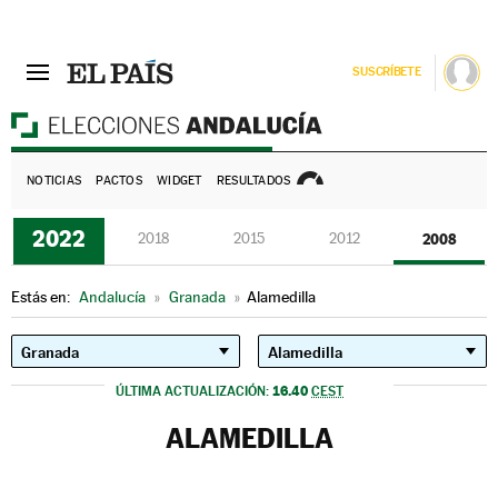
SUSCRÍBETE
E
NOTICIAS
PACTOS
WIDGET
RESULTADOS
2022
2018
2015
2012
2008
Estás en:
Andalucía
»
Granada
»
Alamedilla
16.40
ÚLTIMA ACTUALIZACIÓN:
CEST
ALAMEDILLA