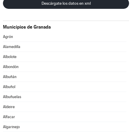
Descárgate los datos en xml
Municipios de Granada
Agrón
Alamedilla
Albolote
Albondón
Albuñán
Albuñol
Albuñuelas
Aldeire
Alfacar
Algarinejo