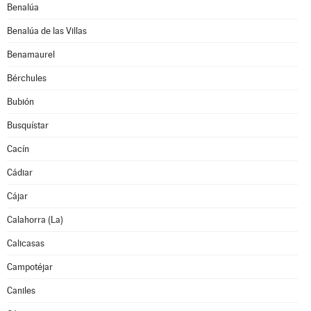
Benalúa
Benalúa de las Villas
Benamaurel
Bérchules
Bubión
Busquístar
Cacín
Cádiar
Cájar
Calahorra (La)
Calicasas
Campotéjar
Caniles