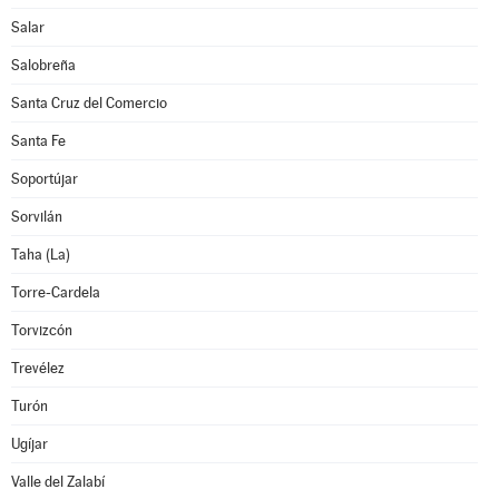
Salar
Salobreña
Santa Cruz del Comercio
Santa Fe
Soportújar
Sorvilán
Taha (La)
Torre-Cardela
Torvizcón
Trevélez
Turón
Ugíjar
Valle del Zalabí