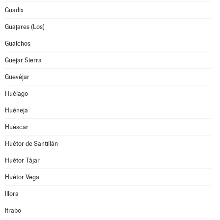
Guadix
Guajares (Los)
Gualchos
Güejar Sierra
Güevéjar
Huélago
Huéneja
Huéscar
Huétor de Santillán
Huétor Tájar
Huétor Vega
Illora
Itrabo