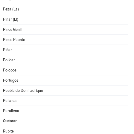
Peza (La)
Pinar (El)
Pinos Genil
Pinos Puente
Píñar
Polícar
Polopos
Pórtugos
Puebla de Don Fadrique
Pulianas
Purullena
Quéntar
Rubite