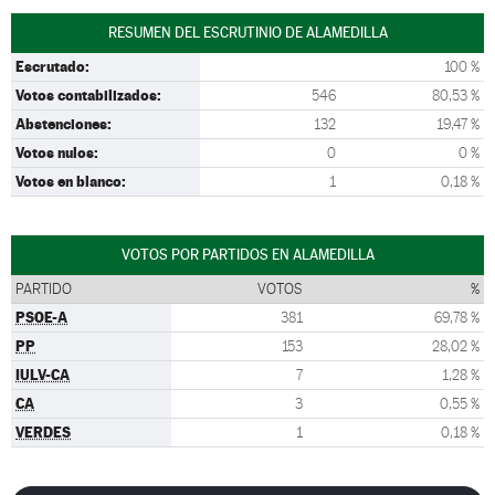
RESUMEN DEL ESCRUTINIO DE ALAMEDILLA
Escrutado:
100 %
Votos contabilizados:
546
80,53 %
Abstenciones:
132
19,47 %
Votos nulos:
0
0 %
Votos en blanco:
1
0,18 %
VOTOS POR PARTIDOS EN ALAMEDILLA
PARTIDO
VOTOS
%
PSOE-A
381
69,78 %
PP
153
28,02 %
IULV-CA
7
1,28 %
CA
3
0,55 %
VERDES
1
0,18 %