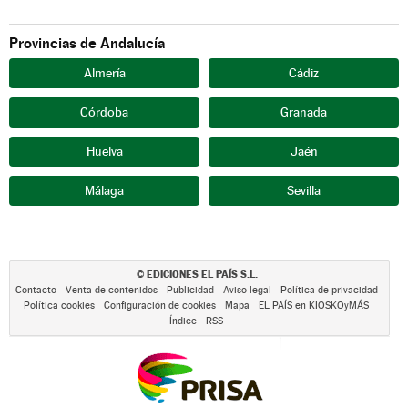
Provincias de Andalucía
Almería
Cádiz
Córdoba
Granada
Huelva
Jaén
Málaga
Sevilla
EDICIONES EL PAÍS S.L.
©
Contacto
Venta de contenidos
Publicidad
Aviso legal
Política de privacidad
Política cookies
Configuración de cookies
Mapa
EL PAÍS en KIOSKOyMÁS
Índice
RSS