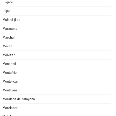
Lugros
Lújar
Malahá (La)
Maracena
Marchal
Moclín
Molvízar
Monachil
Montefrío
Montejícar
Montillana
Moraleda de Zafayona
Morelábor