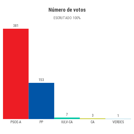
Número de votos
ESCRUTADO
100
%
381
153
7
3
1
PSOE-A
PP
IULV-CA
CA
VERDES