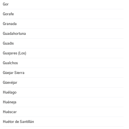
Gor
Gorafe
Granada
Guadahortuna
Guadix
Guajares (Los)
Gualchos
Güejar Sierra
Güevéjar
Huélago
Huéneja
Huéscar
Huétor de Santillán