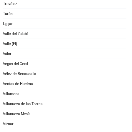
Trevélez
Turón
Ugíjar
Valle del Zalabí
Valle (El)
Válor
Vegas del Genil
Vélez de Benaudalla
Ventas de Huelma
Villamena
Villanueva de las Torres
Villanueva Mesía
Víznar