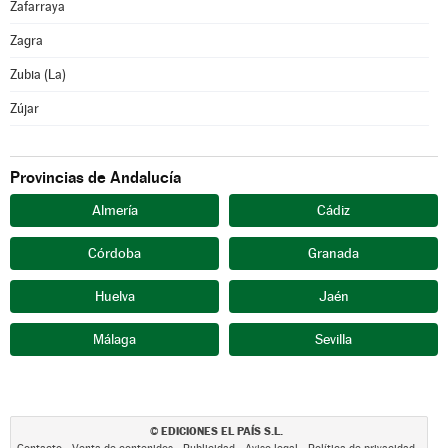
Zafarraya
Zagra
Zubia (La)
Zújar
Provincias de Andalucía
Almería
Cádiz
Córdoba
Granada
Huelva
Jaén
Málaga
Sevilla
EDICIONES EL PAÍS S.L.
©