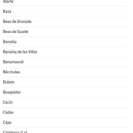
Atarfe
Baza
Beas de Granada
Beas de Guadix
Benalúa
Benalúa de las Villas
Benamaurel
Bérchules
Bubión
Busquístar
Cacín
Cádiar
Cájar
Calahorra (La)