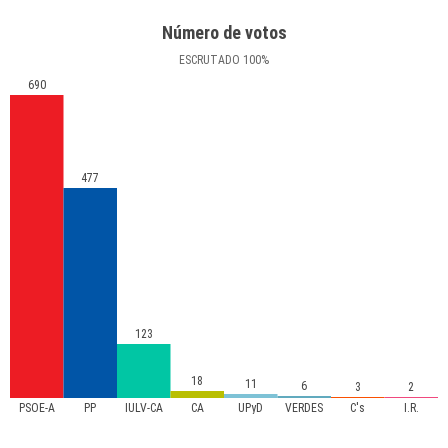
Número de votos
ESCRUTADO
100
%
690
477
123
18
11
6
3
2
PSOE-A
PP
IULV-CA
CA
UPyD
VERDES
C's
I.R.