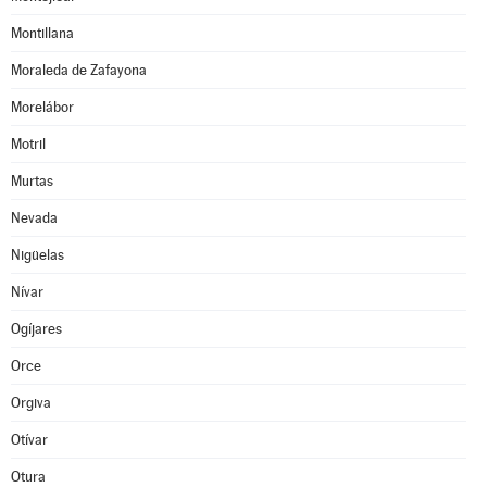
Montillana
Moraleda de Zafayona
Morelábor
Motril
Murtas
Nevada
Nigüelas
Nívar
Ogíjares
Orce
Orgiva
Otívar
Otura