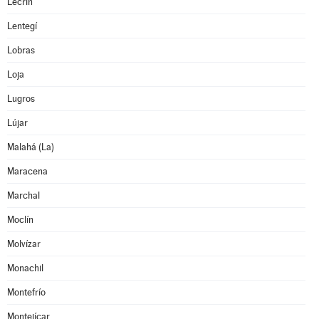
Lecrín
Lentegí
Lobras
Loja
Lugros
Lújar
Malahá (La)
Maracena
Marchal
Moclín
Molvízar
Monachil
Montefrío
Montejícar