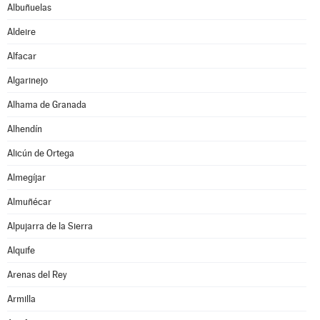
Albuñuelas
Aldeire
Alfacar
Algarinejo
Alhama de Granada
Alhendín
Alicún de Ortega
Almegíjar
Almuñécar
Alpujarra de la Sierra
Alquife
Arenas del Rey
Armilla