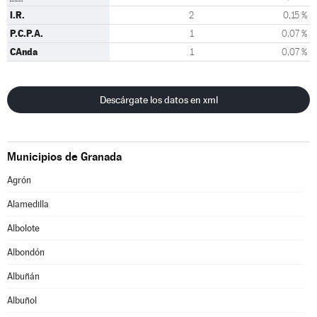
I.R.
2
0,15 %
P.C.P.A.
1
0,07 %
CAnda
1
0,07 %
Descárgate los datos en xml
Municipios de Granada
Agrón
Alamedilla
Albolote
Albondón
Albuñán
Albuñol