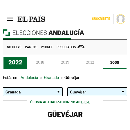
SUSCRÍBETE
E
NOTICIAS
PACTOS
WIDGET
RESULTADOS
2022
2018
2015
2012
2008
Estás en:
Andalucía
»
Granada
»
Güevéjar
16.40
ÚLTIMA ACTUALIZACIÓN:
CEST
GÜEVÉJAR