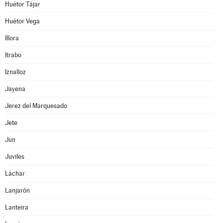
Huétor Tájar
Huétor Vega
Illora
Itrabo
Iznalloz
Jayena
Jerez del Marquesado
Jete
Jun
Juviles
Láchar
Lanjarón
Lanteira