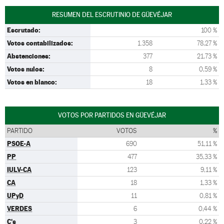
RESUMEN DEL ESCRUTINIO DE GÜEVÉJAR
Escrutado:
100 %
Votos contabilizados:
1.358
78,27 %
Abstenciones:
377
21,73 %
Votos nulos:
8
0,59 %
Votos en blanco:
18
1,33 %
VOTOS POR PARTIDOS EN GÜEVÉJAR
PARTIDO
VOTOS
%
PSOE-A
690
51,11 %
PP
477
35,33 %
IULV-CA
123
9,11 %
CA
18
1,33 %
UPyD
11
0,81 %
VERDES
6
0,44 %
C's
3
0,22 %