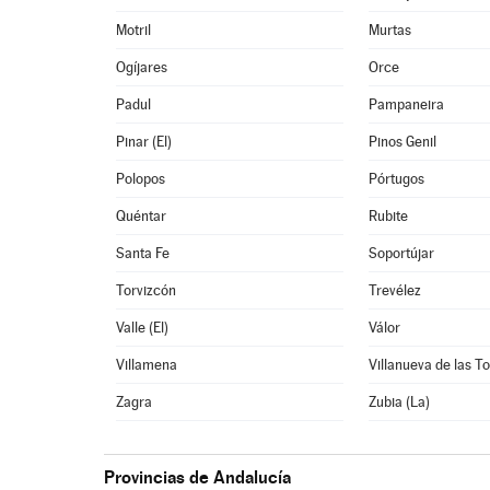
Motril
Murtas
Ogíjares
Orce
Padul
Pampaneira
Pinar (El)
Pinos Genil
Polopos
Pórtugos
Quéntar
Rubite
Santa Fe
Soportújar
Torvizcón
Trevélez
Valle (El)
Válor
Villamena
Villanueva de las T
Zagra
Zubia (La)
Provincias de Andalucía