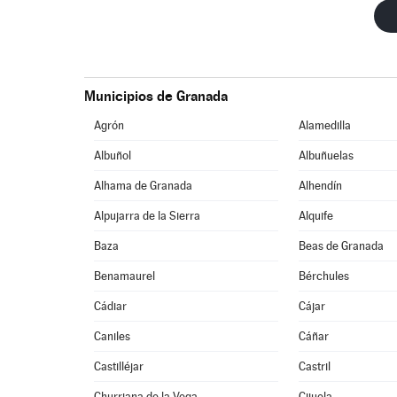
Municipios de Granada
Agrón
Alamedilla
Albuñol
Albuñuelas
Alhama de Granada
Alhendín
Alpujarra de la Sierra
Alquife
Baza
Beas de Granada
Benamaurel
Bérchules
Cádiar
Cájar
Caniles
Cáñar
Castilléjar
Castril
Churriana de la Vega
Cijuela