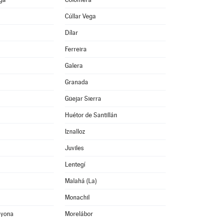
Cúllar Vega
Dílar
Ferreira
Galera
Granada
Güejar Sierra
Huétor de Santillán
Iznalloz
Juviles
Lentegí
Malahá (La)
Monachil
ayona
Morelábor