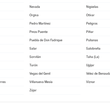
Nevada
Nigüelas
Orgiva
Otívar
Pedro Martínez
Peligros
Pinos Puente
Píñar
Puebla de Don Fadrique
Pulianas
Salar
Salobreña
Sorvilán
Taha (La)
Turón
Ugíjar
Vegas del Genil
Vélez de Benauda
orres
Villanueva Mesía
Víznar
Zújar