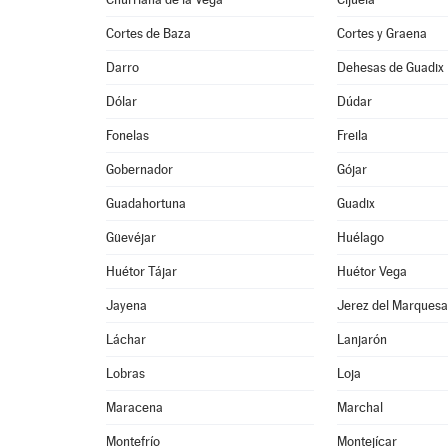
Cortes de Baza
Cortes y Graena
Darro
Dehesas de Guadix
Dólar
Dúdar
Fonelas
Freila
Gobernador
Gójar
Guadahortuna
Guadix
Güevéjar
Huélago
Huétor Tájar
Huétor Vega
Jayena
Jerez del Marques
Láchar
Lanjarón
Lobras
Loja
Maracena
Marchal
Montefrío
Montejícar