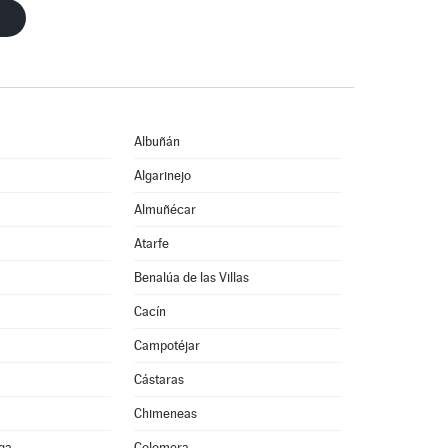
Albuñán
Algarinejo
Almuñécar
Atarfe
Benalúa de las Villas
Cacín
Campotéjar
Cástaras
Chimeneas
ega
Colomera