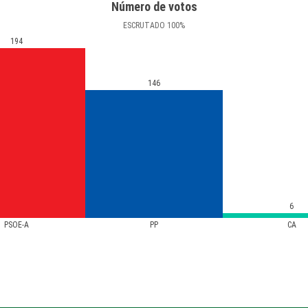
Número de votos
ESCRUTADO
100
%
194
146
6
PSOE-A
PP
CA