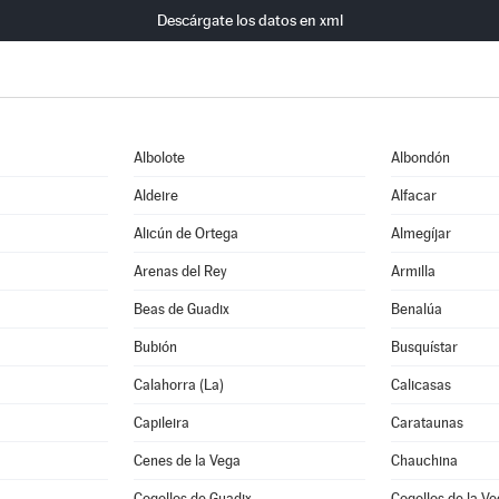
Descárgate los datos en xml
Albolote
Albondón
Aldeire
Alfacar
Alicún de Ortega
Almegíjar
Arenas del Rey
Armilla
Beas de Guadix
Benalúa
Bubión
Busquístar
Calahorra (La)
Calicasas
Capileira
Carataunas
Cenes de la Vega
Chauchina
Cogollos de Guadix
Cogollos de la V