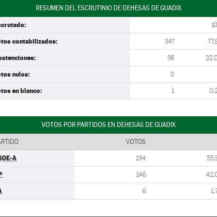
RESUMEN DEL ESCRUTINIO DE DEHESAS DE GUADIX
scrutado:
1
tos contabilizados:
347
77,
bstenciones:
98
22,
tos nulos:
0
tos en blanco:
1
0,
VOTOS POR PARTIDOS EN DEHESAS DE GUADIX
ARTIDO
VOTOS
SOE-A
194
55,
P
146
42,
A
6
1,