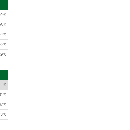
00 %
98 %
02 %
0 %
29 %
%
91 %
07 %
73 %