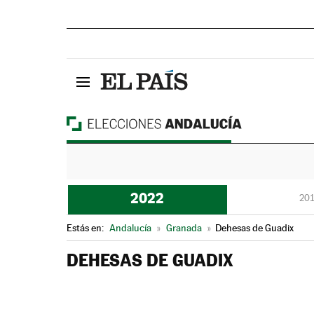
2022
201
Estás en:
Andalucía
»
Granada
»
Dehesas de Guadix
DEHESAS DE GUADIX