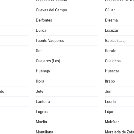
Cuevas del Campo
Cúllar
Deifontes
Diezma
Dúrcal
Escúzar
Fuente Vaqueros
Gabias (Las)
Gor
Gorafe
Guajares (Los)
Gualchos
Huéneja
Huéscar
Illora
Itrabo
ado
Jete
Jun
Lanteira
Lecrín
Lugros
Lújar
Moclín
Molvízar
Montillana
Moraleda de Zaf