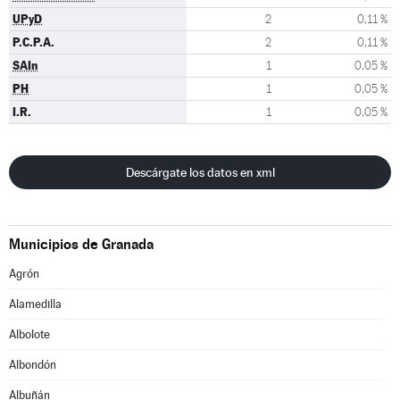
UPyD
2
0,11 %
P.C.P.A.
2
0,11 %
SAIn
1
0,05 %
PH
1
0,05 %
I.R.
1
0,05 %
Descárgate los datos en xml
Municipios de Granada
Agrón
Alamedilla
Albolote
Albondón
Albuñán