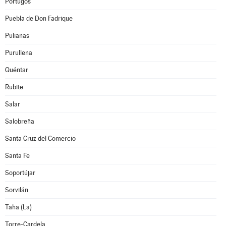
Pórtugos
Puebla de Don Fadrique
Pulianas
Purullena
Quéntar
Rubite
Salar
Salobreña
Santa Cruz del Comercio
Santa Fe
Soportújar
Sorvilán
Taha (La)
Torre-Cardela