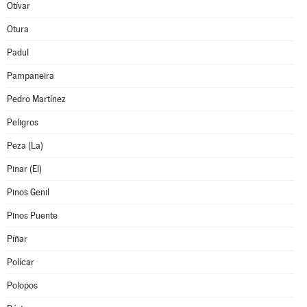
Otívar
Otura
Padul
Pampaneira
Pedro Martínez
Peligros
Peza (La)
Pinar (El)
Pinos Genil
Pinos Puente
Píñar
Polícar
Polopos