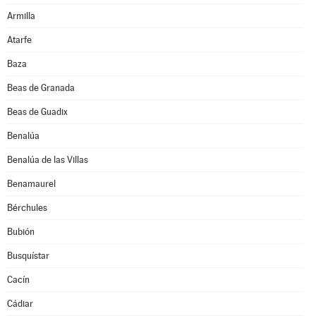
Armilla
Atarfe
Baza
Beas de Granada
Beas de Guadix
Benalúa
Benalúa de las Villas
Benamaurel
Bérchules
Bubión
Busquístar
Cacín
Cádiar