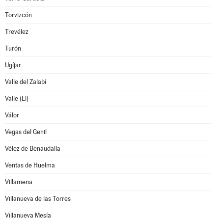
Torvizcón
Trevélez
Turón
Ugíjar
Valle del Zalabí
Valle (El)
Válor
Vegas del Genil
Vélez de Benaudalla
Ventas de Huelma
Villamena
Villanueva de las Torres
Villanueva Mesía