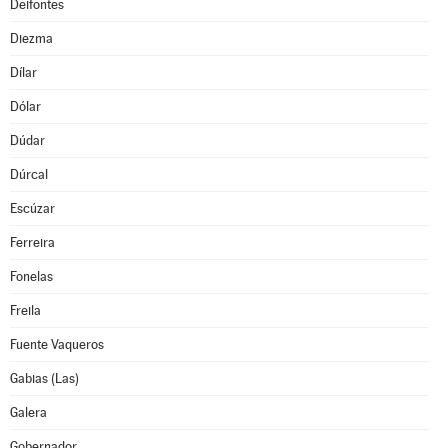
Deifontes
Diezma
Dílar
Dólar
Dúdar
Dúrcal
Escúzar
Ferreira
Fonelas
Freila
Fuente Vaqueros
Gabias (Las)
Galera
Gobernador