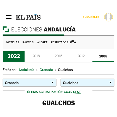
SUSCRÍBETE
E
NOTICIAS
PACTOS
WIDGET
RESULTADOS
2022
2018
2015
2012
2008
Estás en:
Andalucía
»
Granada
»
Gualchos
16.40
ÚLTIMA ACTUALIZACIÓN:
CEST
GUALCHOS