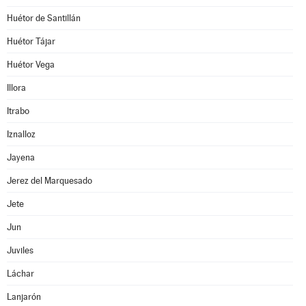
Huétor de Santillán
Huétor Tájar
Huétor Vega
Illora
Itrabo
Iznalloz
Jayena
Jerez del Marquesado
Jete
Jun
Juviles
Láchar
Lanjarón