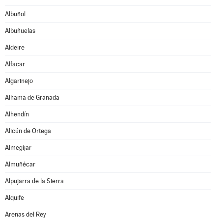
Albuñol
Albuñuelas
Aldeire
Alfacar
Algarinejo
Alhama de Granada
Alhendín
Alicún de Ortega
Almegíjar
Almuñécar
Alpujarra de la Sierra
Alquife
Arenas del Rey