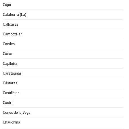
Cájar
Calahorra (La)
Calicasas
Campotéjar
Caniles
Cáñar
Capileira
Carataunas
Cástaras
Castilléjar
Castril
Cenes de la Vega
Chauchina