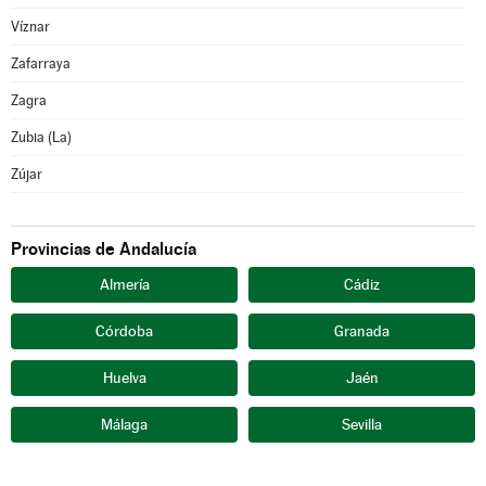
Víznar
Zafarraya
Zagra
Zubia (La)
Zújar
Provincias de Andalucía
Almería
Cádiz
Córdoba
Granada
Huelva
Jaén
Málaga
Sevilla