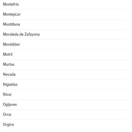
Montefrío
Montejícar
Montillana
Moraleda de Zafayona
Morelábor
Motril
Murtas
Nevada
Nigüelas
Nívar
Ogíjares
Orce
Orgiva