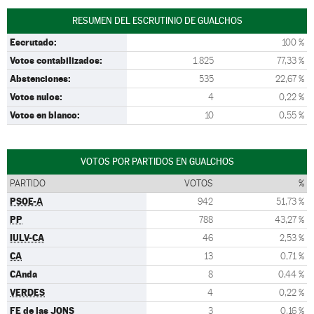
RESUMEN DEL ESCRUTINIO DE GUALCHOS
Escrutado:
100 %
Votos contabilizados:
1.825
77,33 %
Abstenciones:
535
22,67 %
Votos nulos:
4
0,22 %
Votos en blanco:
10
0,55 %
VOTOS POR PARTIDOS EN GUALCHOS
PARTIDO
VOTOS
%
PSOE-A
942
51,73 %
PP
788
43,27 %
IULV-CA
46
2,53 %
CA
13
0,71 %
CAnda
8
0,44 %
VERDES
4
0,22 %
FE de las JONS
3
0,16 %