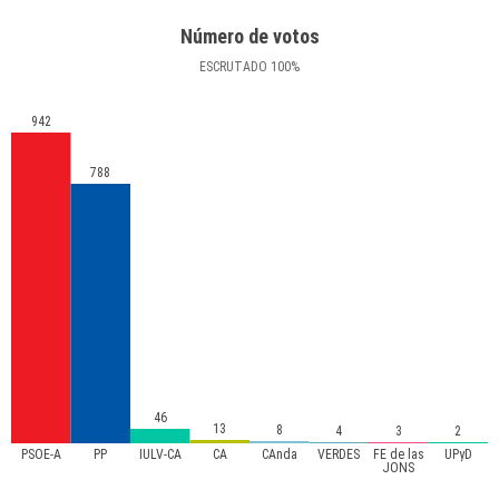
Número de votos
ESCRUTADO
100
%
942
788
46
13
8
4
3
2
PSOE-A
PP
IULV-CA
CA
CAnda
VERDES
FE de las
UPyD
JONS