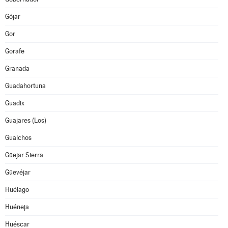
Gójar
Gor
Gorafe
Granada
Guadahortuna
Guadix
Guajares (Los)
Gualchos
Güejar Sierra
Güevéjar
Huélago
Huéneja
Huéscar