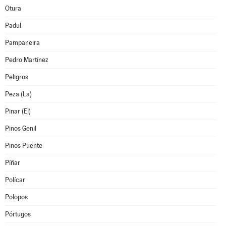
Otura
Padul
Pampaneira
Pedro Martínez
Peligros
Peza (La)
Pinar (El)
Pinos Genil
Pinos Puente
Píñar
Polícar
Polopos
Pórtugos