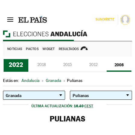
SUSCRÍBETE
E
NOTICIAS
PACTOS
WIDGET
RESULTADOS
2022
2018
2015
2012
2008
Estás en:
Andalucía
»
Granada
»
Pulianas
16.40
ÚLTIMA ACTUALIZACIÓN:
CEST
PULIANAS