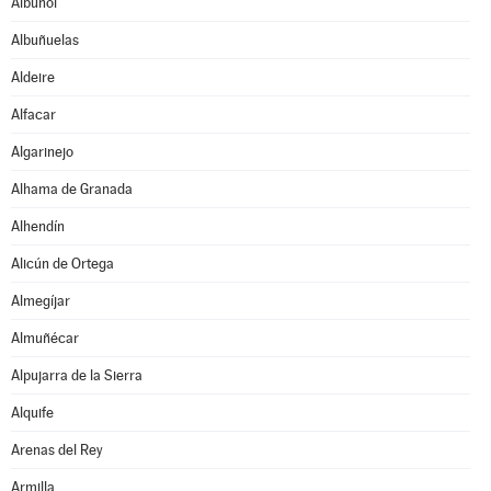
Albuñol
Albuñuelas
Aldeire
Alfacar
Algarinejo
Alhama de Granada
Alhendín
Alicún de Ortega
Almegíjar
Almuñécar
Alpujarra de la Sierra
Alquife
Arenas del Rey
Armilla