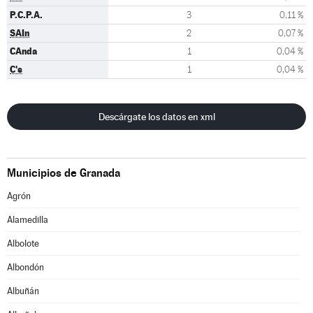
P.C.P.A.
3
0,11 %
SAIn
2
0,07 %
CAnda
1
0,04 %
C's
1
0,04 %
Descárgate los datos en xml
Municipios de Granada
Agrón
Alamedilla
Albolote
Albondón
Albuñán