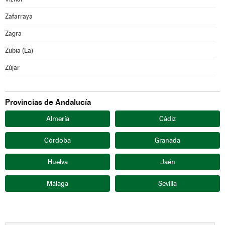
Zafarraya
Zagra
Zubia (La)
Zújar
Provincias de Andalucía
Almería
Cádiz
Córdoba
Granada
Huelva
Jaén
Málaga
Sevilla