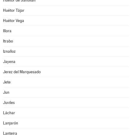
Huétor de Santillán
Huétor Tájar
Huétor Vega
Illora
Itrabo
Iznalloz
Jayena
Jerez del Marquesado
Jete
Jun
Juviles
Láchar
Lanjarón
Lanteira