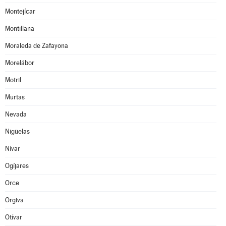
Montejícar
Montillana
Moraleda de Zafayona
Morelábor
Motril
Murtas
Nevada
Nigüelas
Nívar
Ogíjares
Orce
Orgiva
Otívar