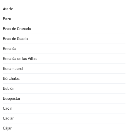
Atarfe
Baza
Beas de Granada
Beas de Guadix
Benalúa
Benalúa de las Villas
Benamaurel
Bérchules
Bubión
Busquístar
Cacín
Cádiar
Cájar