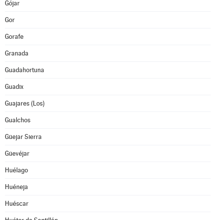
Gójar
Gor
Gorafe
Granada
Guadahortuna
Guadix
Guajares (Los)
Gualchos
Güejar Sierra
Güevéjar
Huélago
Huéneja
Huéscar